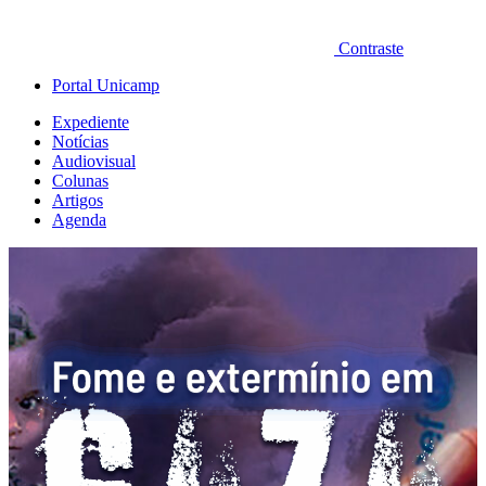
Contraste
Portal Unicamp
Expediente
Notícias
Audiovisual
Colunas
Artigos
Agenda