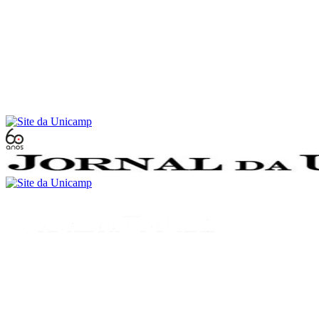
Conteúdo principal
Menu principal
Rodapé
Menu
Buscar