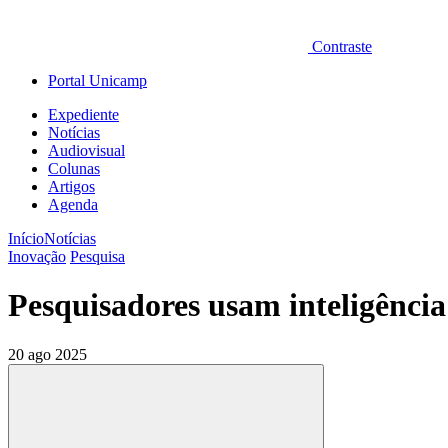
Contraste
Portal Unicamp
Expediente
Notícias
Audiovisual
Colunas
Artigos
Agenda
Início
Notícias
Inovação
Pesquisa
Pesquisadores usam inteligência 
20 ago 2025