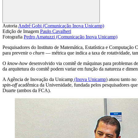
Compartilhar
Autoria
André Gobi (Comunicação Inova Unicamp)
Edição de Imagem
Paulo Cavalheri
Fotografia
Pedro Amatuzzi (Comunicação Inova Unicamp)
Pesquisadores do Instituto de Matemática, Estatística e Computação Ci
para prevenir o
churn
— métrica que indica a taxa de rotatividade, 
O
know-how
desenvolvido via comitê de máquinas para problemas de c
da arquitetura do comitê podem variar em função da natureza e dime
A Agência de Inovação da Unicamp
(Inova Unicamp
) atuou tanto n
spin-off
acadêmica da Universidade, fundada pelos pesquisadores qu
Duarte (ambos da FCA).