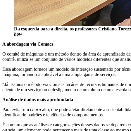
Da esquerda para a direita, os professores Cristiano Tor
how
A abordagem via Comacs
O comitê de máquinas é um método dentro da área de aprendizado de
comitê, utiliza-se um conjunto de vários modelos diferentes que anal
Essa abordagem fornece um modelo de interação sustentado por técnic
máquina, tornando-a aplicável a uma ampla gama de serviços.
“Já usamos o método via Comacs na área de recursos humanos de uma 
cliente de um serviço ou o desligamento de um aluno de uma escola o
Análise de dados mais aprofundada
Para evitar um
churn
alto, que pode afetar diretamente a sustentabilid
identificando padrões e tendências de comportamentos.
É comum que as análises e categorizações desses dados se deparem co
ou seja, um elemento pode pertencer a mais de uma classe ao mesmo 