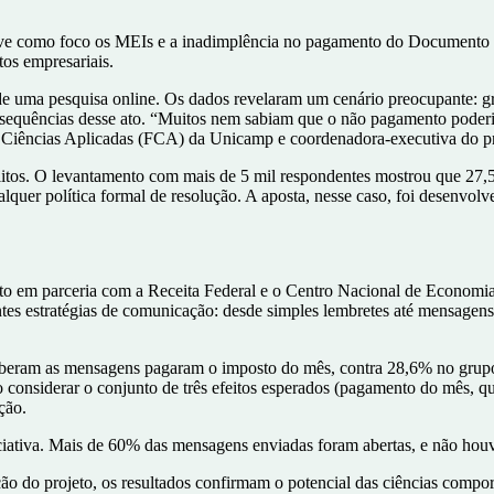
a teve como foco os MEIs e a inadimplência no pagamento do Documento
tos empresariais.
e uma pesquisa online. Os dados revelaram um cenário preocupante: gr
sequências desse ato. “Muitos nem sabiam que o não pagamento poderia 
de Ciências Aplicadas (FCA) da Unicamp e coordenadora-executiva do pr
litos. O levantamento com mais de 5 mil respondentes mostrou que 27,5
alquer política formal de resolução. A aposta, nesse caso, foi desenvolv
ito em parceria com a Receita Federal e o Centro Nacional de Econom
es estratégias de comunicação: desde simples lembretes até mensagens
ceberam as mensagens pagaram o imposto do mês, contra 28,6% no gru
o considerar o conjunto de três efeitos esperados (pagamento do mês, 
ção.
ciativa. Mais de 60% das mensagens enviadas foram abertas, e não houv
ão do projeto, os resultados confirmam o potencial das ciências compor