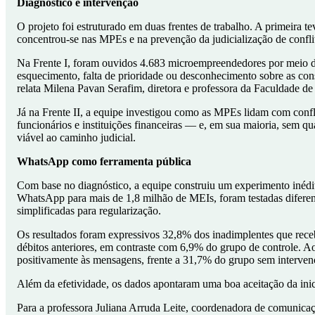
Diagnóstico e intervenção
O projeto foi estruturado em duas frentes de trabalho. A primeir
concentrou-se nas MPEs e na prevenção da judicialização de confli
Na Frente I, foram ouvidos 4.683 microempreendedores por meio d
esquecimento, falta de prioridade ou desconhecimento sobre as con
relata Milena Pavan Serafim, diretora e professora da Faculdade 
Já na Frente II, a equipe investigou como as MPEs lidam com conf
funcionários e instituições financeiras — e, em sua maioria, sem qu
viável ao caminho judicial.
WhatsApp como ferramenta pública
Com base no diagnóstico, a equipe construiu um experimento inéd
WhatsApp para mais de 1,8 milhão de MEIs, foram testadas diferent
simplificadas para regularização.
Os resultados foram expressivos 32,8% dos inadimplentes que re
débitos anteriores, em contraste com 6,9% do grupo de controle. A
positivamente às mensagens, frente a 31,7% do grupo sem interven
Além da efetividade, os dados apontaram uma boa aceitação da ini
Para a professora Juliana Arruda Leite, coordenadora de comunicaç