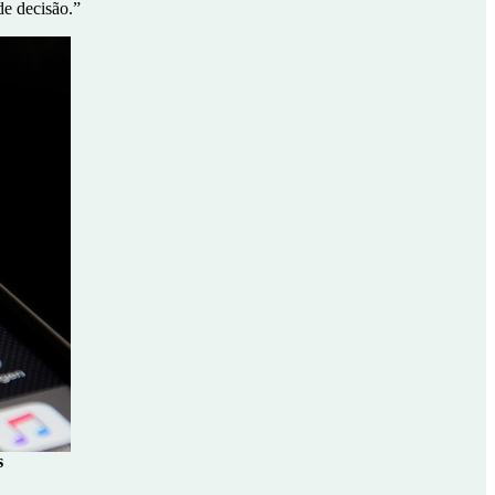
e decisão.”
s