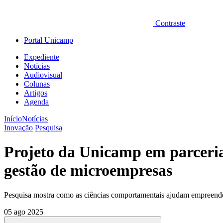
Contraste
Portal Unicamp
Expediente
Notícias
Audiovisual
Colunas
Artigos
Agenda
Início
Notícias
Inovação
Pesquisa
Projeto da Unicamp em parceria
gestão de microempresas
Pesquisa mostra como as ciências comportamentais ajudam empreended
05 ago 2025