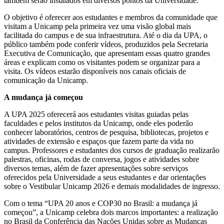
também serão instalados em diversos pontos da Universidade.
O objetivo é oferecer aos estudantes e membros da comunidade que
visitam a Unicamp pela primeira vez uma visão global mais
facilitada do campus e de sua infraestrutura. Até o dia da UPA, o
público também pode conferir vídeos, produzidos pela Secretaria
Executiva de Comunicação, que apresentam essas quatro grandes
áreas e explicam como os visitantes podem se organizar para a
visita. Os vídeos estarão disponíveis nos canais oficiais de
comunicação da Unicamp.
A mudança já começou
A UPA 2025 oferecerá aos estudantes visitas guiadas pelas
faculdades e pelos institutos da Unicamp, onde eles poderão
conhecer laboratórios, centros de pesquisa, bibliotecas, projetos e
atividades de extensão e espaços que fazem parte da vida no
campus. Professores e estudantes dos cursos de graduação realizarão
palestras, oficinas, rodas de conversa, jogos e atividades sobre
diversos temas, além de fazer apresentações sobre serviços
oferecidos pela Universidade a seus estudantes e dar orientações
sobre o Vestibular Unicamp 2026 e demais modalidades de ingresso.
Com o tema “UPA 20 anos e COP30 no Brasil: a mudança já
começou”, a Unicamp celebra dois marcos importantes: a realização
no Brasil da Conferência das Nações Unidas sobre as Mudanças