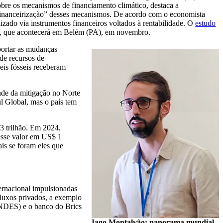
obre os mecanismos de financiamento climático, destaca a
 “financeirização” desses mecanismos. De acordo com o economista
izado via instrumentos financeiros voltados à rentabilidade. O
estudo
), que acontecerá em Belém (PA), em novembro.
portar as mudanças
de recursos de
eis fósseis receberam
nde da mitigação no Norte
ul Global, mas o país tem
3 trilhão. Em 2024,
esse valor em US$ 1
is se foram eles que
ternacional impulsionadas
fluxos privados, a exemplo
BNDES) e o banco do Brics
Iago Montalvão: panorama mundial