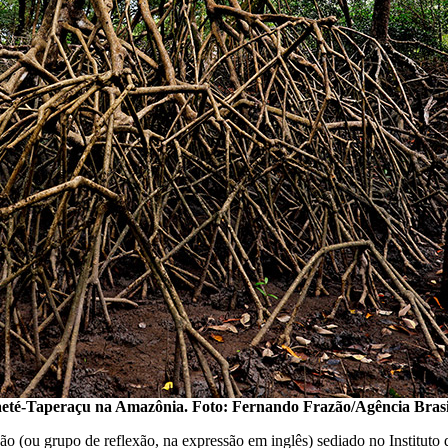
aeté-Taperaçu na Amazônia. Foto: Fernando Frazão/Agência Brasi
o (ou grupo de reflexão, na expressão em inglês) sediado no Instituto