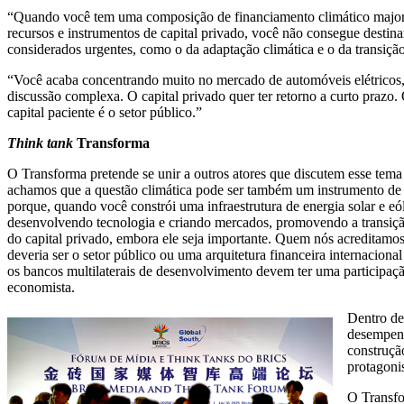
“Quando você tem uma composição de financiamento climático major
recursos e instrumentos de capital privado, você não consegue destinar
considerados urgentes, como o da adaptação climática e o da transiçã
“Você acaba concentrando muito no mercado de automóveis elétricos,
discussão complexa. O capital privado quer ter retorno a curto prazo
capital paciente é o setor público.”
Think tank
Transforma
O Transforma pretende se unir a outros atores que discutem esse te
achamos que a questão climática pode ser também um instrumento de 
porque, quando você constrói uma infraestrutura de energia solar e eó
desenvolvendo tecnologia e criando mercados, promovendo a transiçã
do capital privado, embora ele seja importante. Quem nós acreditamos
deveria ser o setor público ou uma arquitetura financeira internaciona
os bancos multilaterais de desenvolvimento devem ter uma participaçã
economista.
Dentro de
desempenh
construçã
protagoni
O Transfo