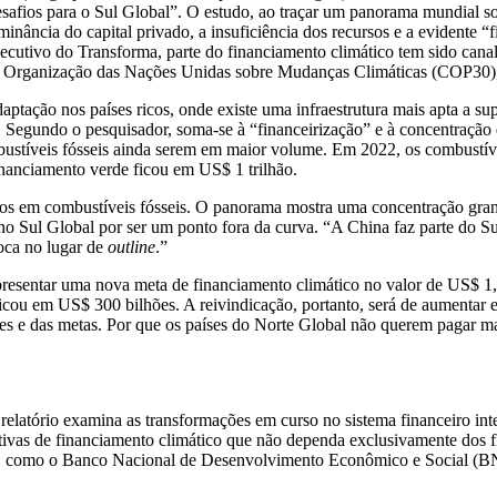
desafios para o Sul Global”. O estudo, ao traçar um panorama mundial s
minância do capital privado, a insuficiência dos recursos e a evidente
ecutivo do Transforma, parte do financiamento climático tem sido canal
 da Organização das Nações Unidas sobre Mudanças Climáticas (COP30
ptação nos países ricos, onde existe uma infraestrutura mais apta a su
 Segundo o pesquisador, soma-se à “financeirização” e à concentração 
mbustíveis fósseis ainda serem em maior volume. Em 2022, os combustív
inanciamento verde ficou em US$ 1 trilhão.
ntos em combustíveis fósseis. O panorama mostra uma concentração gra
 no Sul Global por ser um ponto fora da curva. “A China faz parte do S
loca no lugar de
outline
.”
resentar uma nova meta de financiamento climático no valor de US$ 1,
icou em US$ 300 bilhões. A reivindicação, portanto, será de aumentar 
s e das metas. Por que os países do Norte Global não querem pagar ma
relatório examina as transformações em curso no sistema financeiro in
rnativas de financiamento climático que não dependa exclusivamente dos 
nto, como o Banco Nacional de Desenvolvimento Econômico e Social (