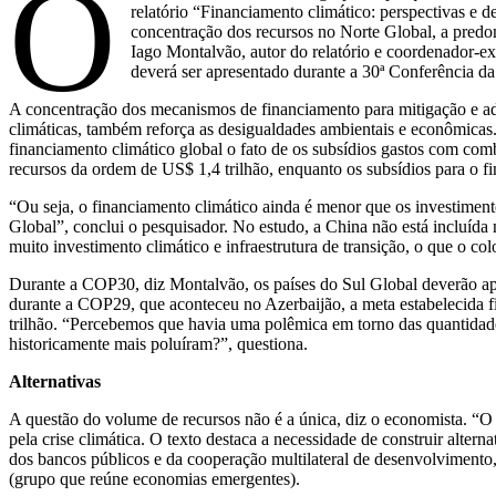
O
relatório “Financiamento climático: perspectivas e 
concentração dos recursos no Norte Global, a predo
Iago Montalvão, autor do relatório e coordenador-ex
deverá ser apresentado durante a 30ª Conferência
A concentração dos mecanismos de financiamento para mitigação e ada
climáticas, também reforça as desigualdades ambientais e econômicas.
financiamento climático global o fato de os subsídios gastos com co
recursos da ordem de US$ 1,4 trilhão, enquanto os subsídios para o f
“Ou seja, o financiamento climático ainda é menor que os investime
Global”, conclui o pesquisador. No estudo, a China não está incluída
muito investimento climático e infraestrutura de transição, o que o co
Durante a COP30, diz Montalvão, os países do Sul Global deverão ap
durante a COP29, que aconteceu no Azerbaijão, a meta estabelecida f
trilhão. “Percebemos que havia uma polêmica em torno das quantidade
historicamente mais poluíram?”, questiona.
Alternativas
A questão do volume de recursos não é a única, diz o economista. “O 
pela crise climática. O texto destaca a necessidade de construir alte
dos bancos públicos e da cooperação multilateral de desenvolvime
(grupo que reúne economias emergentes).