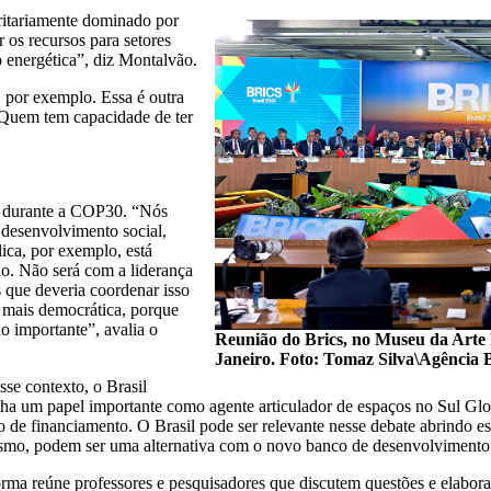
itariamente dominado por
 os recursos para setores
o energética”, diz Montalvão.
 por exemplo. Essa é outra
. Quem tem capacidade de ter
ma durante a COP30. “Nós
desenvolvimento social,
lica, por exemplo, está
o. Não será com a liderança
 que deveria coordenar isso
l mais democrática, porque
o importante”, avalia o
Reunião do Brics, no Museu da Arte
Janeiro. Foto: Tomaz Silva\Agência B
sse contexto, o Brasil
a um papel importante como agente articulador de espaços no Sul Glo
o de financiamento. O Brasil pode ser relevante nesse debate abrindo e
smo, podem ser uma alternativa com o novo banco de desenvolvimento 
rma reúne professores e pesquisadores que discutem questões e elabo