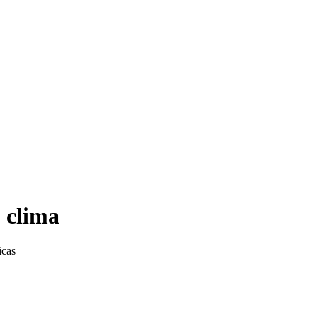
o clima
icas