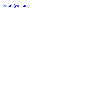
secexec@unicamp.br
Link para o Facebook
Link para o Linkedin
Link para o Instagram