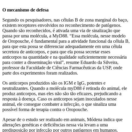
O mecanismo de defesa
Segundo os pesquisadores, nas células B de zona marginal do baço,
existem receptores envolvidos no reconhecimento de patógenos.
Quando são reconhecidos, é ativada uma via de sinalização que
passa por uma molécula, a MyD88. “Essa molécula, nesse modelo
de Oropouche, é fundamental para a atividade funcional da célula B,
para que esta possa se diferenciar adequadamente em uma célula
secretora de anticorpos, e para que ela possa secretar esses
anticorpos na quantidade e na qualidade suficientemente necessária
para conter a disseminação viral”, resume Eduardo da Silveira,
professor da Faculdade de Ciências Farmacêuticas da USP, onde
parte dos experimentos foram realizados.
Os anticorpos produzidos são os IGM e IgG, potentes e
neutralizantes. Quando a molécula myD88 é retirada do animal, ele
produz anticorpos, mas eles não são tão eficazes, prejudicando a
resposta à doença. Caso os anticorpos sejam inoculados nesse
animal, ele consegue combater a infecção, o que sinaliza uma
possível forma de terapia contra o Oropouche.
Apesar de o estudo ser realizado em animais, Módena indica que
alterações genéticas e deficiências nessa via levam a uma
predisposição por infecção por outros patógenos em humanos.