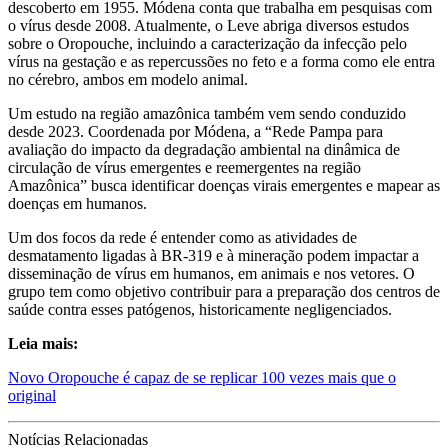
descoberto em 1955. Módena conta que trabalha em pesquisas com
o vírus desde 2008. Atualmente, o Leve abriga diversos estudos
sobre o Oropouche, incluindo a caracterização da infecção pelo
vírus na gestação e as repercussões no feto e a forma como ele entra
no cérebro, ambos em modelo animal.
Um estudo na região amazônica também vem sendo conduzido
desde 2023. Coordenada por Módena, a “Rede Pampa para
avaliação do impacto da degradação ambiental na dinâmica de
circulação de vírus emergentes e reemergentes na região
Amazônica” busca identificar doenças virais emergentes e mapear as
doenças em humanos.
Um dos focos da rede é entender como as atividades de
desmatamento ligadas à BR-319 e à mineração podem impactar a
disseminação de vírus em humanos, em animais e nos vetores. O
grupo tem como objetivo contribuir para a preparação dos centros de
saúde contra esses patógenos, historicamente negligenciados.
Leia mais:
Novo Oropouche é capaz de se replicar 100 vezes mais que o
original
Notícias Relacionadas