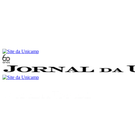
Conteúdo principal
Menu principal
Rodapé
Menu
Buscar