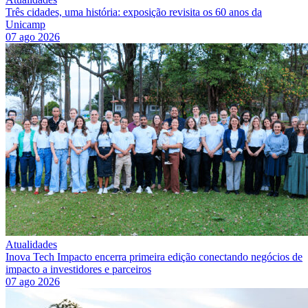
Três cidades, uma história: exposição revisita os 60 anos da
Unicamp
07 ago 2026
Atualidades
Inova Tech Impacto encerra primeira edição conectando negócios de
impacto a investidores e parceiros
07 ago 2026