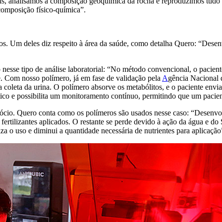
pois, analisamos a composição geoquímica da rocha e reproduzimos tud
 composição físico-química”.
s. Um deles diz respeito à área da saúde, como detalha Quero: “Desen
esse tipo de análise laboratorial: “No método convencional, o paciente 
e. Com nosso polímero, já em fase de validação pela
A
gência Nacional d
leta da urina. O polímero absorve os metabólitos, e o paciente envia a
tico e possibilita um monitoramento contínuo, permitindo que um pacient
ócio. Quero conta como os polímeros são usados nesse caso: “Desenvolv
ertilizantes aplicados. O restante se perde devido à ação da água e do
iza o uso e diminui a quantidade necessária de nutrientes para aplicação