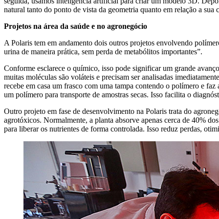
seguida, usamos inteligência artificial para criar um modelo 3D. De
natural tanto do ponto de vista da geometria quanto em relação a sua
Projetos na área da saúde e no agronegócio
A Polaris tem em andamento dois outros projetos envolvendo polímero
urina de maneira prática, sem perda de metabólitos importantes”.
Conforme esclarece o químico, isso pode significar um grande avanço n
muitas moléculas são voláteis e precisam ser analisadas imediatament
recebe em casa um frasco com uma tampa contendo o polímero e faz a co
um polímero para transporte de amostras secas. Isso facilita o diagnós
Outro projeto em fase de desenvolvimento na Polaris trata do agroneg
agrotóxicos. Normalmente, a planta absorve apenas cerca de 40% dos f
para liberar os nutrientes de forma controlada. Isso reduz perdas, otim