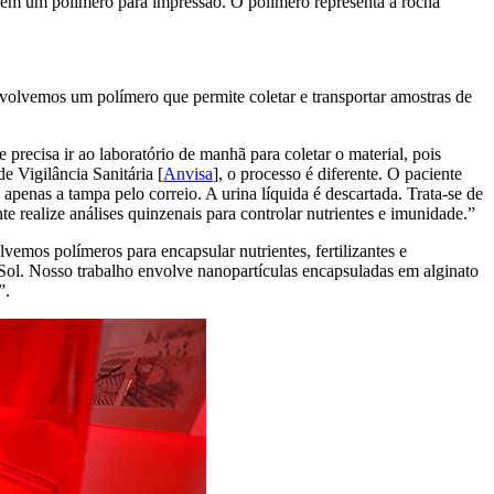
o em um polímero para impressão. O polímero representa a rocha
volvemos um polímero que permite coletar e transportar amostras de
precisa ir ao laboratório de manhã para coletar o material, pois
e Vigilância Sanitária [
Anvisa
], o processo é diferente. O paciente
penas a tampa pelo correio. A urina líquida é descartada. Trata-se de
e realize análises quinzenais para controlar nutrientes e imunidade.”
emos polímeros para encapsular nutrientes, fertilizantes e
 Sol. Nosso trabalho envolve nanopartículas encapsuladas em alginato
”.