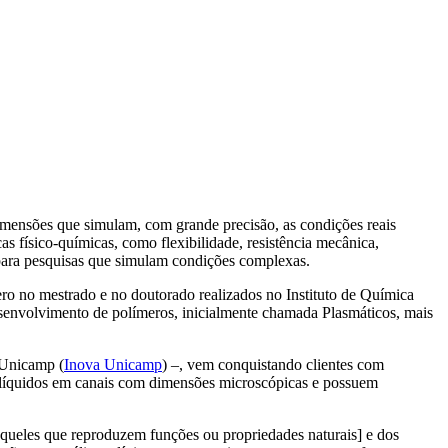
dimensões que simulam, com grande precisão, as condições reais
as físico-químicas, como flexibilidade, resistência mecânica,
s para pesquisas que simulam condições complexas.
ro no mestrado e no doutorado realizados no Instituto de Química
envolvimento de polímeros, inicialmente chamada Plasmáticos, mais
 Unicamp (
Inova Unicamp
) –, vem conquistando clientes com
e líquidos em canais com dimensões microscópicas e possuem
aqueles que reproduzem funções ou propriedades naturais] e dos