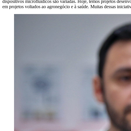
dispositivos microfluídicos são variadas. Hoje, temos projetos desen
em projetos voltados ao agronegócio e à saúde. Muitas dessas inicia