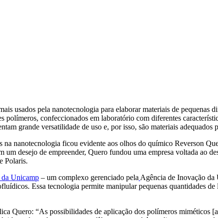
 mais usados pela nanotecnologia para elaborar materiais de pequenas 
 polímeros, confeccionados em laboratório com diferentes característic
entam grande versatilidade de uso e, por isso, são materiais adequado
os na nanotecnologia ficou evidente aos olhos do químico Reverson Que
m um desejo de empreender, Quero fundou uma empresa voltada ao des
 Polaris.
o da Unicamp
– um complexo gerenciado pela
Agência de Inovação da
ofluídicos. Essa tecnologia permite manipular pequenas quantidades d
lica Quero: “As possibilidades de aplicação dos polímeros miméticos [