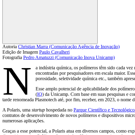
Compartilhar
Autoria
Christian Marra (Comunicação Agência de Inovação)
Edição de Imagem
Paulo Cavalheri
Fotografia
Pedro Amatuzzi (Comunicação Inova Unicamp)
N
a indústria química, os polímeros têm sido cada vez
encontradas por pesquisadores em escala maior. Esses
porosidade, seletividade química etc., também apres
Esse amplo potencial de aplicabilidade dos polímer
(
IQ
) da Unicamp. Com base em suas pesquisas e co
tarde renomeada Plasmotech até, por fim, receber, em 2023, o nome de
A Polaris, uma
startup
hospedada no
Parque Científico e Tecnológic
contratos de desenvolvimento de novos polímeros e dispositivos micr
numerosas aplicações.
Graças a esse potencial, a Polaris atua em diversos campos, como exp