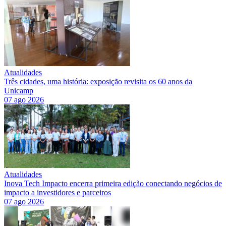
Atualidades
Três cidades, uma história: exposição revisita os 60 anos da
Unicamp
07 ago 2026
Atualidades
Inova Tech Impacto encerra primeira edição conectando negócios de
impacto a investidores e parceiros
07 ago 2026