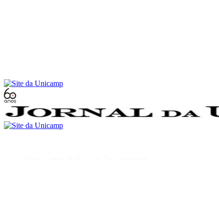
Conteúdo principal
Menu principal
Rodapé
Menu
Buscar