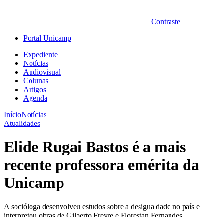
Contraste
Portal Unicamp
Expediente
Notícias
Audiovisual
Colunas
Artigos
Agenda
Início
Notícias
Atualidades
Elide Rugai Bastos é a mais
recente professora emérita da
Unicamp
A socióloga desenvolveu estudos sobre a desigualdade no país e
interpretou obras de Gilberto Freyre e Florestan Fernandes