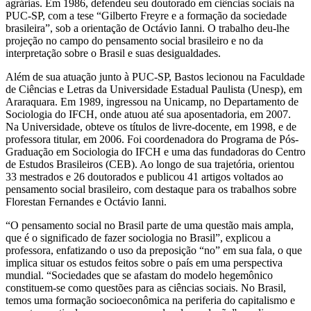
agrárias. Em 1986, defendeu seu doutorado em ciências sociais na
PUC-SP, com a tese “Gilberto Freyre e a formação da sociedade
brasileira”, sob a orientação de Octávio Ianni. O trabalho deu-lhe
projeção no campo do pensamento social brasileiro e no da
interpretação sobre o Brasil e suas desigualdades.
Além de sua atuação junto à PUC-SP, Bastos lecionou na Faculdade
de Ciências e Letras da Universidade Estadual Paulista (Unesp), em
Araraquara. Em 1989, ingressou na Unicamp, no Departamento de
Sociologia do IFCH, onde atuou até sua aposentadoria, em 2007.
Na Universidade, obteve os títulos de livre-docente, em 1998, e de
professora titular, em 2006. Foi coordenadora do Programa de Pós-
Graduação em Sociologia do IFCH e uma das fundadoras do Centro
de Estudos Brasileiros (CEB). Ao longo de sua trajetória, orientou
33 mestrados e 26 doutorados e publicou 41 artigos voltados ao
pensamento social brasileiro, com destaque para os trabalhos sobre
Florestan Fernandes e Octávio Ianni.
“O pensamento social no Brasil parte de uma questão mais ampla,
que é o significado de fazer sociologia no Brasil”, explicou a
professora, enfatizando o uso da preposição “no” em sua fala, o que
implica situar os estudos feitos sobre o país em uma perspectiva
mundial. “Sociedades que se afastam do modelo hegemônico
constituem-se como questões para as ciências sociais. No Brasil,
temos uma formação socioeconômica na periferia do capitalismo e