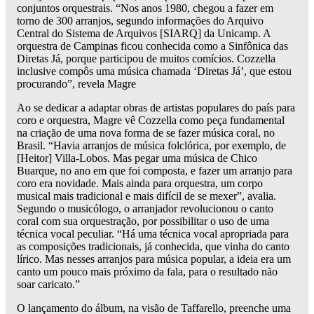
conjuntos orquestrais. “Nos anos 1980, chegou a fazer em
torno de 300 arranjos, segundo informações do Arquivo
Central do Sistema de Arquivos [SIARQ] da Unicamp. A
orquestra de Campinas ficou conhecida como a Sinfônica das
Diretas Já, porque participou de muitos comícios. Cozzella
inclusive compôs uma música chamada ‘Diretas Já’, que estou
procurando”, revela Magre
Ao se dedicar a adaptar obras de artistas populares do país para
coro e orquestra, Magre vê Cozzella como peça fundamental
na criação de uma nova forma de se fazer música coral, no
Brasil. “Havia arranjos de música folclórica, por exemplo, de
[Heitor] Villa-Lobos. Mas pegar uma música de Chico
Buarque, no ano em que foi composta, e fazer um arranjo para
coro era novidade. Mais ainda para orquestra, um corpo
musical mais tradicional e mais difícil de se mexer”, avalia.
Segundo o musicólogo, o arranjador revolucionou o canto
coral com sua orquestração, por possibilitar o uso de uma
técnica vocal peculiar. “Há uma técnica vocal apropriada para
as composições tradicionais, já conhecida, que vinha do canto
lírico. Mas nesses arranjos para música popular, a ideia era um
canto um pouco mais próximo da fala, para o resultado não
soar caricato.”
O lançamento do álbum, na visão de Taffarello, preenche uma