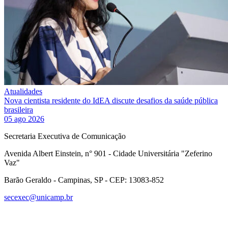
Atualidades
Nova cientista residente do IdEA discute desafios da saúde pública
brasileira
05 ago 2026
Secretaria Executiva de Comunicação
Avenida Albert Einstein, n° 901 - Cidade Universitária "Zeferino
Vaz"
Barão Geraldo - Campinas, SP - CEP: 13083-852
secexec@unicamp.br
Link para o Facebook