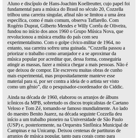
Aluno e discípulo de Hans-Joachim Koellreutter, cujo papel foi
fundamental para a música do Brasil no século 20, Cozzella
trilhou uma carreira singular, afinal não se limitou a uma área
específica, como é mais comum, observa Taffarello. Com
Rogério Duprat, Gilberto Mendes e Willy Corrêa de Oliveira,
fundou no início dos anos 1960 o Grupo Música Nova, que
revolucionou a música erudita do país com seu
experimentalismo. Com o golpe cívico-militar de 1964, no
entanto, sua carreira sofreu uma guinada. “Cozzella passou a
priorizar o trabalho como arranjador e a se aproximar da
música popular por acreditar que, dessa forma, conseguiria
atingir as massas, fazer a música chegar a mais pessoas. Não é
que deixou de compor. Ele escreveu muitas obras de cunho
mais experimental, mas propositadamente manteve esse
material para si, por ser contra a ideia de o artista ser visto
como um gênio”, diz o pesquisador-coordenador do Ciddic.
Ainda na década de 1960, elaborou os arranjos de álbuns
icônicos da MPB, sobretudo os discos tropicalistas de Caetano
Veloso e Tom Zé, tornando-se famoso mundialmente. Ao lado
do maestro Benito Juarez, na década seguinte Cozzella deu
início a um trabalho pioneiro na Universidade de São Paulo
(USP) e, posteriormente, na Orquestra Sinfônica Municipal de
Campinas e na Unicamp. Deixou centenas de partituras de
arranjos de música popular, tanto para corais como para