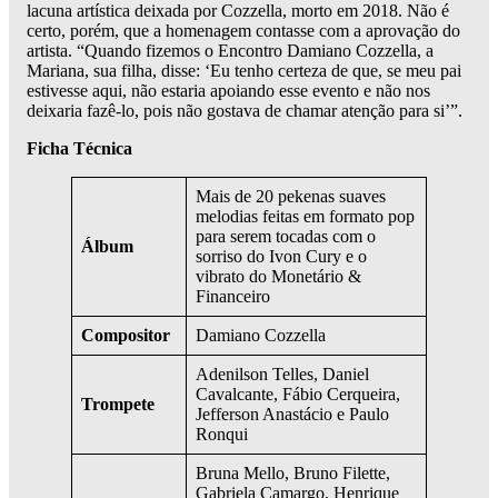
lacuna artística deixada por Cozzella, morto em 2018. Não é
certo, porém, que a homenagem contasse com a aprovação do
artista. “Quando fizemos o Encontro Damiano Cozzella, a
Mariana, sua filha, disse: ‘Eu tenho certeza de que, se meu pai
estivesse aqui, não estaria apoiando esse evento e não nos
deixaria fazê-lo, pois não gostava de chamar atenção para si’”.
Ficha Técnica
Mais de 20 pekenas suaves
melodias feitas em formato pop
para serem tocadas com o
Álbum
sorriso do Ivon Cury e o
vibrato do Monetário &
Financeiro
Compositor
Damiano Cozzella
Adenilson Telles, Daniel
Cavalcante, Fábio Cerqueira,
Trompete
Jefferson Anastácio e Paulo
Ronqui
Bruna Mello, Bruno Filette,
Gabriela Camargo, Henrique