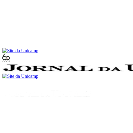
Conteúdo principal
Menu principal
Rodapé
Menu
Buscar