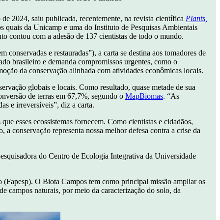
 2024, saiu publicada, recentemente, na revista científica
Plants,
 dos quais da Unicamp e uma do Instituto de Pesquisas Ambientais
nto contou com a adesão de 137 cientistas de todo o mundo.
em conservadas e restauradas”), a carta se destina aos tomadores de
rado brasileiro e demanda compromissos urgentes, como o
romoção da conservação alinhada com atividades econômicas locais.
nservação globais e locais. Como resultado, quase metade de sua
 conversão de terras em 67,7%, segundo o
MapBiomas
. “As
 e irreversíveis”, diz a carta.
os que esses ecossistemas fornecem. Como cientistas e cidadãos,
do, a conservação representa nossa melhor defesa contra a crise da
 pesquisadora do Centro de Ecologia Integrativa da Universidade
lo (Fapesp). O Biota Campos tem como principal missão ampliar os
e campos naturais, por meio da caracterização do solo, da