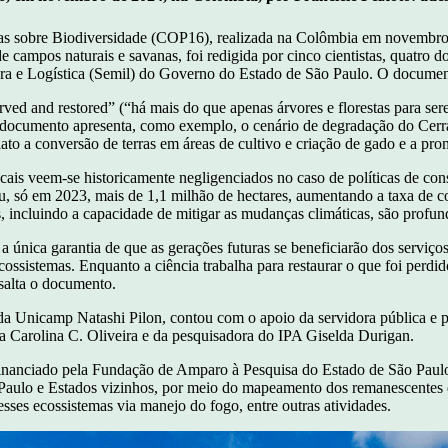
s sobre Biodiversidade (COP16), realizada na Colômbia em novembro de
de campos naturais e savanas, foi redigida por cinco cientistas, quatro
tura e Logística (Semil) do Governo do Estado de São Paulo. O docume
erved and restored” (“há mais do que apenas árvores e florestas para ser
 O documento apresenta, como exemplo, o cenário de degradação do Cer
ato a conversão de terras em áreas de cultivo e criação de gado e a p
picais veem-se historicamente negligenciados no caso de políticas de co
eu, só em 2023, mais de 1,1 milhão de hectares, aumentando a taxa de
 incluindo a capacidade de mitigar as mudanças climáticas, são profundas
 a única garantia de que as gerações futuras se beneficiarão dos serviç
cossistemas. Enquanto a ciência trabalha para restaurar o que foi perdi
ssalta o documento.
B) da Unicamp Natashi Pilon, contou com o apoio da servidora pública e
na Carolina C. Oliveira e da pesquisadora do IPA Giselda Durigan.
 financiado pela Fundação de Amparo à Pesquisa do Estado de São Pau
Paulo e Estados vizinhos, por meio do mapeamento dos remanescentes d
sses ecossistemas via manejo do fogo, entre outras atividades.