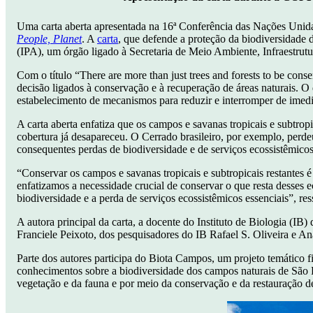
Uma carta aberta apresentada na 16ª Conferência das Nações Unida
People, Planet
. A
carta
, que defende a proteção da biodiversidade 
(IPA), um órgão ligado à Secretaria de Meio Ambiente, Infraestru
Com o título “There are more than just trees and forests to be cons
decisão ligados à conservação e à recuperação de áreas naturais.
estabelecimento de mecanismos para reduzir e interromper de imedi
A carta aberta enfatiza que os campos e savanas tropicais e subtro
cobertura já desapareceu. O Cerrado brasileiro, por exemplo, perd
consequentes perdas de biodiversidade e de serviços ecossistêmicos,
“Conservar os campos e savanas tropicais e subtropicais restantes é
enfatizamos a necessidade crucial de conservar o que resta desses e
biodiversidade e a perda de serviços ecossistêmicos essenciais”, re
A autora principal da carta, a docente do Instituto de Biologia (I
Franciele Peixoto, dos pesquisadores do IB Rafael S. Oliveira e A
Parte dos autores participa do Biota Campos, um projeto temático
conhecimentos sobre a biodiversidade dos campos naturais de São 
vegetação e da fauna e por meio da conservação e da restauração de