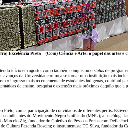
] Excelência Preta – (Com) Ciência e Arte: o papel das artes e c
, tendo início em agosto, como também conquistou o
status
de programa 
s avanços da Universidade rumo a se tornar uma instituição mais inclus
om o ingresso mais recentemente de estudantes indígenas, contribui para
temáticas de ensino, pesquisa e extensão mais próximas daquilo que a 
Preto, com a participação de convidados de diferentes perfis. Estiver
bas militantes do Movimento Negro Unificado (MNU); a psicóloga Jaqu
fo Marcelo Zig, fundador do Coletivo de Pessoas Pretas com Deficiênc
de Cultura Fazenda Roseira; o instrumentista TC Silva, fundador da C