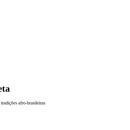
eta
radições afro-brasileiras