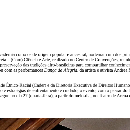
a academia como os de origem popular e ancestral, nortearam um dos pr
 – (Com) Ciência e Arte, realizado no Centro de Convenções, reuniu du
eservação das tradições afro-brasileiras para compartilhar conhecimento
tou com as performances
Dança da Alegria
, da artista e ativista Andre
ade Étnico-Racial (Cader) e da Diretoria Executiva de Direitos Huma
ão e estratégias de enfrentamento e cuidado, o evento, com o passar d
ssegue no dia 27 (quarta-feira), a partir do meio-dia, no Teatro de Aren