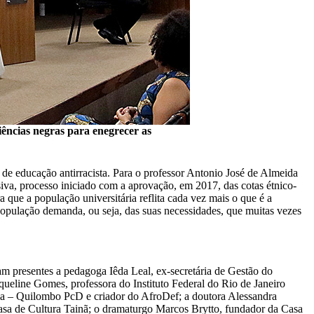
iências negras para enegrecer as
de educação antirracista. Para o professor Antonio José de Almeida
iva, processo iniciado com a aprovação, em 2017, das cotas étnico-
 que a população universitária reflita cada vez mais o que é a
população demanda, ou seja, das suas necessidades, que muitas vezes
am presentes a pedagoga Iêda Leal, ex-secretária de Gestão do
eline Gomes, professora do Instituto Federal do Rio de Janeiro
ia – Quilombo PcD e criador do AfroDef; a doutora Alessandra
asa de Cultura Tainã; o dramaturgo Marcos Brytto, fundador da Casa