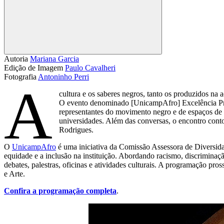
Compartilhar
Autoria
Mariana Garcia
Edição de Imagem
Paulo Cavalheri
Fotografia
Antoninho Perri
A
cultura e os saberes negros, tanto os produzidos n
O evento denominado [UnicampAfro] Excelência Preta
representantes do movimento negro e de espaços de pr
universidades. Além das conversas, o encontro con
Rodrigues.
O
UnicampAfro
é uma iniciativa da Comissão Assessora de Diversid
equidade e a inclusão na instituição. Abordando racismo, discriminaç
debates, palestras, oficinas e atividades culturais. A programação pro
e Arte.
Confira a programação completa
.