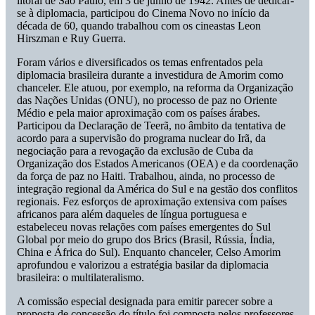
litoral de São Paulo, em 3 de junho de 1942. Antes de dedicar-
se à diplomacia, participou do Cinema Novo no início da
década de 60, quando trabalhou com os cineastas Leon
Hirszman e Ruy Guerra.
Foram vários e diversificados os temas enfrentados pela
diplomacia brasileira durante a investidura de Amorim como
chanceler. Ele atuou, por exemplo, na reforma da Organização
das Nações Unidas (ONU), no processo de paz no Oriente
Médio e pela maior aproximação com os países árabes.
Participou da Declaração de Teerã, no âmbito da tentativa de
acordo para a supervisão do programa nuclear do Irã, da
negociação para a revogação da exclusão de Cuba da
Organização dos Estados Americanos (OEA) e da coordenação
da força de paz no Haiti. Trabalhou, ainda, no processo de
integração regional da América do Sul e na gestão dos conflitos
regionais. Fez esforços de aproximação extensiva com países
africanos para além daqueles de língua portuguesa e
estabeleceu novas relações com países emergentes do Sul
Global por meio do grupo dos Brics (Brasil, Rússia, Índia,
China e África do Sul). Enquanto chanceler, Celso Amorim
aprofundou e valorizou a estratégia basilar da diplomacia
brasileira: o multilateralismo.
A comissão especial designada para emitir parecer sobre a
proposta de concessão do título foi composta pelos professores