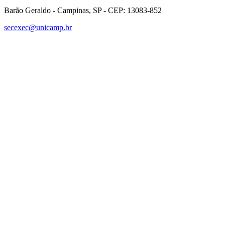
Barão Geraldo - Campinas, SP - CEP: 13083-852
secexec@unicamp.br
Link para o Facebook
Link para o Linkedin
Link para o Instagram