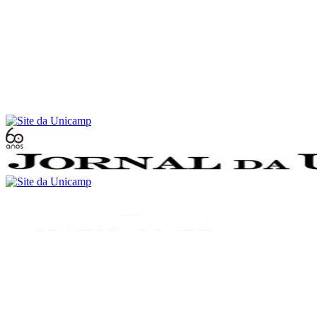
Conteúdo principal
Menu principal
Rodapé
Menu
Buscar