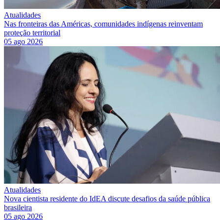
Atualidades
Nas fronteiras das Américas, comunidades indígenas reinventam
proteção territorial
05 ago 2026
Atualidades
Nova cientista residente do IdEA discute desafios da saúde pública
brasileira
05 ago 2026