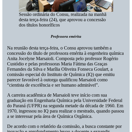
Sessão ordinária do Consu, realizada na manhã
desta terça-feira (24), que aprovou a concessão
dos títulos honoríficos
Professora emérita
Na reunião desta terça-feira, o Consu aprovou também a
concessão do título de professora emérita à engenheira química
Anita Jocelyne Marsaioli. Composta pelo professor Rogério
Custódio e pelas professoras Maria Fátima das Graças
Fernandes da Silva e Marília Oliveira Fonseca Goulart, a
comissão especial do Instituto de Química (IQ) que emitiu
parecer favorável à outorga qualificou Marsaioli como
“cientista de excelência e ser humano admirável”.
A carreira acadêmica de Marsaioli teve início com sua
graduação em Engenharia Química pela Universidade Federal
do Paraná (UFPR) na segunda metade da década de 1960. Em
1970, ingressou no IQ para realizar o mestrado, quando passou
a se interessar pela área de Química Orgânica.
De acordo com o relatório da comissão, a busca constante por
inovação e aprofundamento levou a docente a expandir