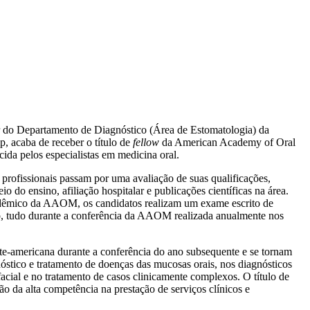
or do Departamento de Diagnóstico (Área de Estomatologia) da
 acaba de receber o título de
fellow
da American Academy of Oral
da pelos especialistas em medicina oral.
ofissionais passam por uma avaliação de suas qualificações,
 do ensino, afiliação hospitalar e publicações científicas na área.
dêmico da AAOM, os candidatos realizam um exame escrito de
co, tudo durante a conferência da AAOM realizada anualmente nos
rte-americana durante a conferência do ano subsequente e se tornam
tico e tratamento de doenças das mucosas orais, nos diagnósticos
facial e no tratamento de casos clinicamente complexos. O título de
da alta competência na prestação de serviços clínicos e