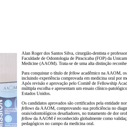
Alan Roger dos Santos Silva, cirurgião-dentista e profess
Faculdade de Odontologia de Piracicaba (FOP) da Unicamp,
Medicine (AAOM). Trata-se de uma alta distinção reconheci
Para conquistar o título de
fellow
acadêmico na AAOM, os pr
incluindo experiência comprovada em medicina oral por meio
Após revisão e aprovação pelo Comitê de Fellowship Aca
múltipla escolha e apresentam um ensaio clínico-patológi
Estados Unidos.
Os candidatos aprovados são certificados pela entidade no
fellows
da AAOM, comprovando sua proficiência no diagnós
orais/odontológicos desafiadores, no tratamento de dor oro
fellow
da AAOM é reconhecido globalmente como validação 
pedagógicos no campo da medicina oral.