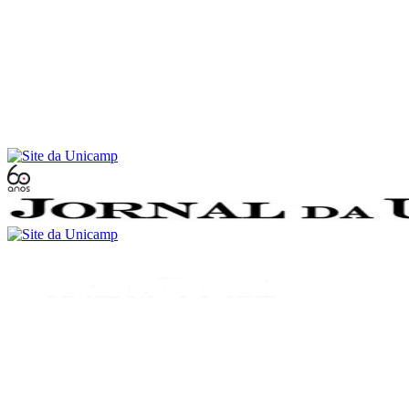
Conteúdo principal
Menu principal
Rodapé
Menu
Buscar