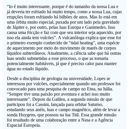
“Io é muito interessante, porque é do tamanho da nossa Lua e
já deveria ter esfriado há muito tempo, como a nossa Lua, cujas
erupções foram esfriando há bilhões de anos. Mas Io está em
uma órbita muito especial, puxada por um lado pela gravidade
de Júpiter e, por outro, pelas luas Europa e Ganimedes. Isso
causa uma fricção e faz com que seu interior seja aquecido, por
isso ela ainda tem vulcões”. A vulcanóloga explica que esse foi
o primeiro exemplo conhecido de “tidal heating”, uma espécie
de aquecimento por meio do movimento de marés de corpos
líquidos subterrâneos. Atualmente, a ciência sabe que há outras
luas sendo submetidas a esse processo, o que as tornaria
potencialmente habitáveis, já que é preciso calor para manter
água no estado líquido.
Desde a disciplina de geologia na universidade, Lopes se
interessou por vulcões, especialmente quando um professor foi
convocado para uma pesquisa de campo no Etna, na Itália.
“Sempre tive uma paixão por aventura e achei isso muito
interessante”. Depois da Galileu, a segunda missão de que
participou foi a Cassini, lançada para orbitar Saturno,
estudando seus anéis, luas e campo magnético, além de levar a
sonda Huygens, que pousou na lua Titã. Essa grande missão
foi resultado de uma colaboração entre a Nasa e a Agência
Espacial Europeia.