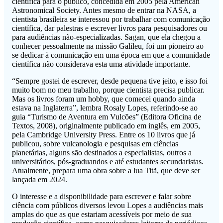
científica para o público, concedida em 2005 pela American
Astronomical Society. Antes mesmo de entrar na NASA, a
cientista brasileira se interessou por trabalhar com comunicação
científica, dar palestras e escrever livros para pesquisadores ou
para audiências não-especializadas. Sagan, que ela chegou a
conhecer pessoalmente na missão Galileu, foi um pioneiro ao
se dedicar à comunicação em uma época em que a comunidade
científica não considerava esta uma atividade importante.
“Sempre gostei de escrever, desde pequena tive jeito, e isso foi
muito bom no meu trabalho, porque cientista precisa publicar.
Mas os livros foram um hobby, que comecei quando ainda
estava na Inglaterra”, lembra Rosaly Lopes, referindo-se ao
guia “Turismo de Aventura em Vulcões” (Editora Oficina de
Textos, 2008), originalmente publicado em inglês, em 2005,
pela Cambridge University Press. Entre os 10 livros que já
publicou, sobre vulcanologia e pesquisas em ciências
planetárias, alguns são destinados a especialistas, outros a
universitários, pós-graduandos e até estudantes secundaristas.
Atualmente, prepara uma obra sobre a lua Titã, que deve ser
lançada em 2024.
O interesse e a disponibilidade para escrever e falar sobre
ciência com públicos diversos levou Lopes a audiências mais
amplas do que as que estariam acessíveis por meio de sua