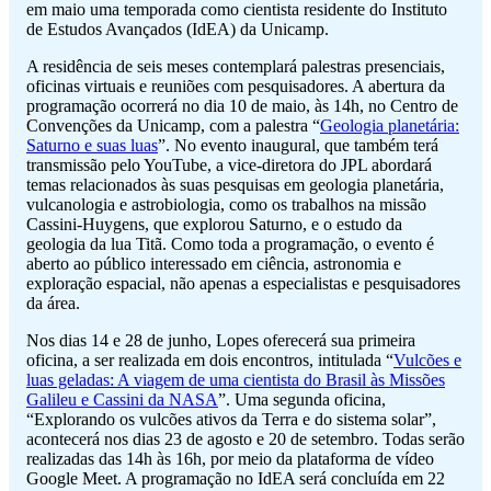
em maio uma temporada como cientista residente do Instituto
de Estudos Avançados (IdEA) da Unicamp.
A residência de seis meses contemplará palestras presenciais,
oficinas virtuais e reuniões com pesquisadores. A abertura da
programação ocorrerá no dia 10 de maio, às 14h, no Centro de
Convenções da Unicamp, com a palestra “
Geologia planetária:
Saturno e suas luas
”. No evento inaugural, que também terá
transmissão pelo YouTube, a vice-diretora do JPL abordará
temas relacionados às suas pesquisas em geologia planetária,
vulcanologia e astrobiologia, como os trabalhos na missão
Cassini-Huygens, que explorou Saturno, e o estudo da
geologia da lua Titã. Como toda a programação, o evento é
aberto ao público interessado em ciência, astronomia e
exploração espacial, não apenas a especialistas e pesquisadores
da área.
Nos dias 14 e 28 de junho, Lopes oferecerá sua primeira
oficina, a ser realizada em dois encontros, intitulada “
Vulcões e
luas geladas: A viagem de uma cientista do Brasil às Missões
Galileu e Cassini da NASA
”. Uma segunda oficina,
“Explorando os vulcões ativos da Terra e do sistema solar”,
acontecerá nos dias 23 de agosto e 20 de setembro. Todas serão
realizadas das 14h às 16h, por meio da plataforma de vídeo
Google Meet. A programação no IdEA será concluída em 22