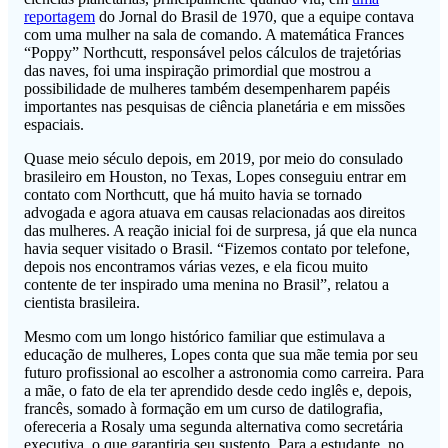
reportagem
do Jornal do Brasil de 1970, que a equipe contava
com uma mulher na sala de comando. A matemática Frances
“Poppy” Northcutt, responsável pelos cálculos de trajetórias
das naves, foi uma inspiração primordial que mostrou a
possibilidade de mulheres também desempenharem papéis
importantes nas pesquisas de ciência planetária e em missões
espaciais.
Quase meio século depois, em 2019, por meio do consulado
brasileiro em Houston, no Texas, Lopes conseguiu entrar em
contato com Northcutt, que há muito havia se tornado
advogada e agora atuava em causas relacionadas aos direitos
das mulheres. A reação inicial foi de surpresa, já que ela nunca
havia sequer visitado o Brasil. “Fizemos contato por telefone,
depois nos encontramos várias vezes, e ela ficou muito
contente de ter inspirado uma menina no Brasil”, relatou a
cientista brasileira.
Mesmo com um longo histórico familiar que estimulava a
educação de mulheres, Lopes conta que sua mãe temia por seu
futuro profissional ao escolher a astronomia como carreira. Para
a mãe, o fato de ela ter aprendido desde cedo inglês e, depois,
francês, somado à formação em um curso de datilografia,
ofereceria a Rosaly uma segunda alternativa como secretária
executiva, o que garantiria seu sustento. Para a estudante, no