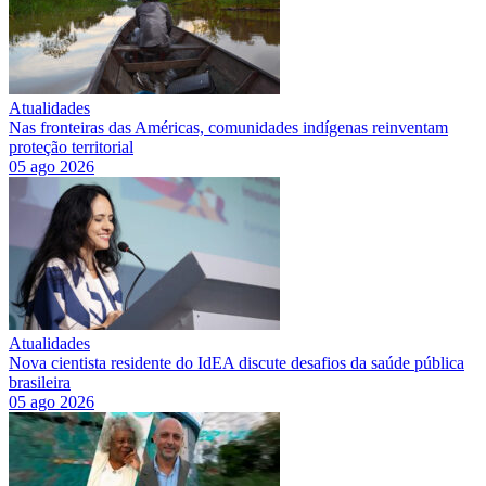
Atualidades
Nas fronteiras das Américas, comunidades indígenas reinventam
proteção territorial
05 ago 2026
Atualidades
Nova cientista residente do IdEA discute desafios da saúde pública
brasileira
05 ago 2026