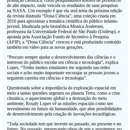
produção científica, como pesquisadores leitores de periódicos
de alto impacto, onde veicula os resultados de suas pesquisas
na NASA. Um exemplo é que ela será tema da próxima edição
da revista ilustrada “Dona Ciência”, uma coleção criada em
2016 para aproximar a temática científica do público infanto-
juvenil. Idealizada pela biomédica Monica Andersen,
professora da Universidade Federal de São Paulo (Unifesp), e
apoiada pela Associação Fundo de Incentivo à Pesquisa
(AFIP), a “Dona Ciência” cresceu e está produzindo conteúdo
também em vídeo para as novas gerações.
“Procuro sempre ajudar o desenvolvimento das ciências e o
interesse do público escolar em ciência e tecnologia”, explica
Lopes. “Tenho muitos estudantes me seguindo nas redes
sociais e acho muito importante encorajar as pessoas jovens a
seguirem carreira em ciências e tecnologia”.
Questionada sobre a importância da exploração espacial em
meio a tantas questões urgentes no planeta Terra, como a crise
climática, o aquecimento global e a destruição do meio
ambiente, Rosaly Lopes vê as missões espaciais como um
investimento no futuro da humanidade, que abre possibilidades
de desenvolvimento pela criação de inovações tecnológicas.
“Toda sociedade tem que investir no passado, no presente e no
futuro. No passado, preservando obras de arte e arquitetura; no