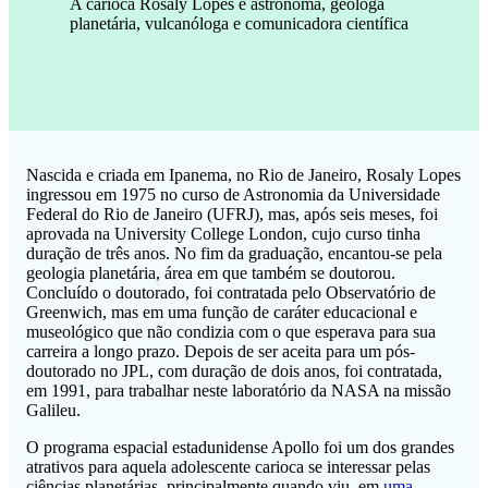
A carioca Rosaly Lopes é astrônoma, geóloga
planetária, vulcanóloga e comunicadora científica
Nascida e criada em Ipanema, no Rio de Janeiro, Rosaly Lopes
ingressou em 1975 no curso de Astronomia da Universidade
Federal do Rio de Janeiro (UFRJ), mas, após seis meses, foi
aprovada na University College London, cujo curso tinha
duração de três anos. No fim da graduação, encantou-se pela
geologia planetária, área em que também se doutorou.
Concluído o doutorado, foi contratada pelo Observatório de
Greenwich, mas em uma função de caráter educacional e
museológico que não condizia com o que esperava para sua
carreira a longo prazo. Depois de ser aceita para um pós-
doutorado no JPL, com duração de dois anos, foi contratada,
em 1991, para trabalhar neste laboratório da NASA na missão
Galileu.
O programa espacial estadunidense Apollo foi um dos grandes
atrativos para aquela adolescente carioca se interessar pelas
ciências planetárias, principalmente quando viu, em
uma