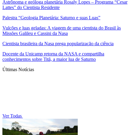
Astrônoma e geóloga planetária Rosaly Lopes – Programa “Cesar
Lattes” do Cientista Residente
Palestra “Geologia Planetária: Saturno e suas Luas”
Vulcões e luas geladas: A viagem de uma cientista do Brasil às
Missões Galileu e Cassini da Nasa
Cientista brasileira da Nasa prega popularização da ciência
Docente da Unicamp retorna da NASA e compartilha
conhecimentos sobre Titã, a maior lua de Saturno
Últimas Notícias
Ver Todas