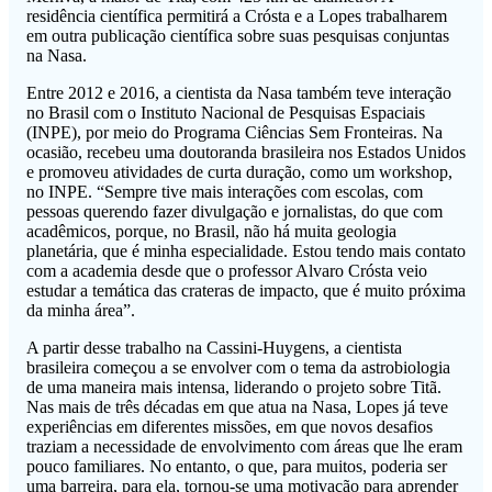
residência científica permitirá a Crósta e a Lopes trabalharem
em outra publicação científica sobre suas pesquisas conjuntas
na Nasa.
Entre 2012 e 2016, a cientista da Nasa também teve interação
no Brasil com o Instituto Nacional de Pesquisas Espaciais
(INPE), por meio do Programa Ciências Sem Fronteiras. Na
ocasião, recebeu uma doutoranda brasileira nos Estados Unidos
e promoveu atividades de curta duração, como um workshop,
no INPE. “Sempre tive mais interações com escolas, com
pessoas querendo fazer divulgação e jornalistas, do que com
acadêmicos, porque, no Brasil, não há muita geologia
planetária, que é minha especialidade. Estou tendo mais contato
com a academia desde que o professor Alvaro Crósta veio
estudar a temática das crateras de impacto, que é muito próxima
da minha área”.
A partir desse trabalho na Cassini-Huygens, a cientista
brasileira começou a se envolver com o tema da astrobiologia
de uma maneira mais intensa, liderando o projeto sobre Titã.
Nas mais de três décadas em que atua na Nasa, Lopes já teve
experiências em diferentes missões, em que novos desafios
traziam a necessidade de envolvimento com áreas que lhe eram
pouco familiares. No entanto, o que, para muitos, poderia ser
uma barreira, para ela, tornou-se uma motivação para aprender