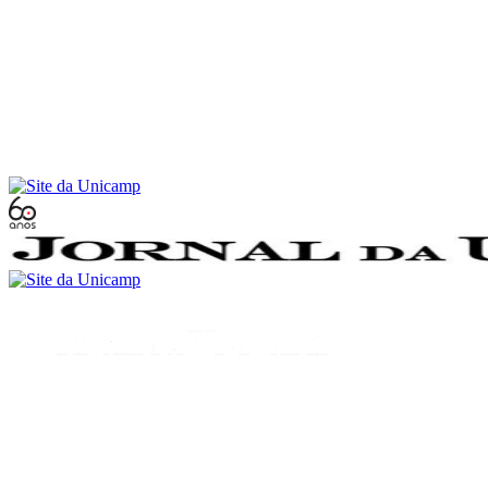
Conteúdo principal
Menu principal
Rodapé
Menu
Buscar