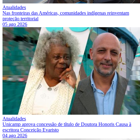
Atualidades
Nas fronteiras das Américas, comunidades indígenas reinventam
proteção territorial
05 ago 2026
Atualidades
Unicamp aprova concessão de título de Doutora Honoris Causa à
escritora Conceição Evaristo
04 ago 2026