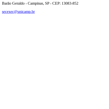
Barão Geraldo - Campinas, SP - CEP: 13083-852
secexec@unicamp.br
Link para o Facebook
Link para o Linkedin
Link para o Instagram