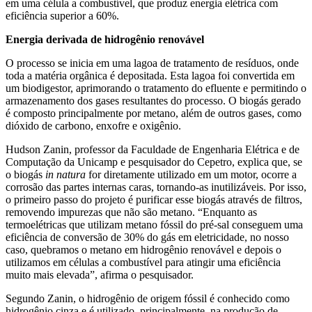
em uma célula a combustível, que produz energia elétrica com
eficiência superior a 60%.
Energia derivada de hidrogênio renovável
O processo se inicia em uma lagoa de tratamento de resíduos, onde
toda a matéria orgânica é depositada. Esta lagoa foi convertida em
um biodigestor, aprimorando o tratamento do efluente e permitindo o
armazenamento dos gases resultantes do processo. O biogás gerado
é composto principalmente por metano, além de outros gases, como
dióxido de carbono, enxofre e oxigênio.
Hudson Zanin, professor da Faculdade de Engenharia Elétrica e de
Computação da Unicamp e pesquisador do Cepetro, explica que, se
o biogás
in natura
for diretamente utilizado em um motor, ocorre a
corrosão das partes internas caras, tornando-as inutilizáveis. Por isso,
o primeiro passo do projeto é purificar esse biogás através de filtros,
removendo impurezas que não são metano. “Enquanto as
termoelétricas que utilizam metano fóssil do pré-sal conseguem uma
eficiência de conversão de 30% do gás em eletricidade, no nosso
caso, quebramos o metano em hidrogênio renovável e depois o
utilizamos em células a combustível para atingir uma eficiência
muito mais elevada”, afirma o pesquisador.
Segundo Zanin, o hidrogênio de origem fóssil é conhecido como
hidrogênio cinza e é utilizado, principalmente, na produção de