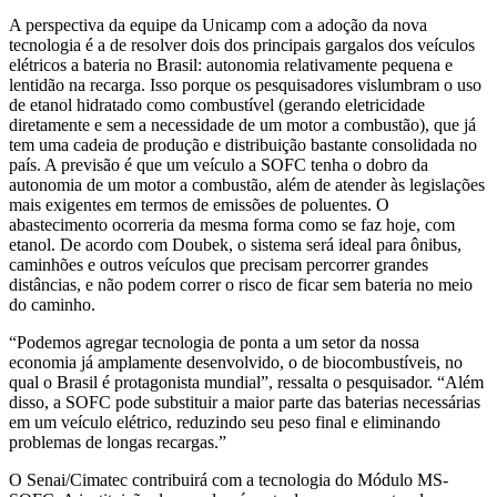
A perspectiva da equipe da Unicamp com a adoção da nova
tecnologia é a de resolver dois dos principais gargalos dos veículos
elétricos a bateria no Brasil: autonomia relativamente pequena e
lentidão na recarga. Isso porque os pesquisadores vislumbram o uso
de etanol hidratado como combustível (gerando eletricidade
diretamente e sem a necessidade de um motor a combustão), que já
tem uma cadeia de produção e distribuição bastante consolidada no
país. A previsão é que um veículo a SOFC tenha o dobro da
autonomia de um motor a combustão, além de atender às legislações
mais exigentes em termos de emissões de poluentes. O
abastecimento ocorreria da mesma forma como se faz hoje, com
etanol. De acordo com Doubek, o sistema será ideal para ônibus,
caminhões e outros veículos que precisam percorrer grandes
distâncias, e não podem correr o risco de ficar sem bateria no meio
do caminho.
“Podemos agregar tecnologia de ponta a um setor da nossa
economia já amplamente desenvolvido, o de biocombustíveis, no
qual o Brasil é protagonista mundial”, ressalta o pesquisador. “Além
disso, a SOFC pode substituir a maior parte das baterias necessárias
em um veículo elétrico, reduzindo seu peso final e eliminando
problemas de longas recargas.”
O Senai/Cimatec contribuirá com a tecnologia do Módulo MS-