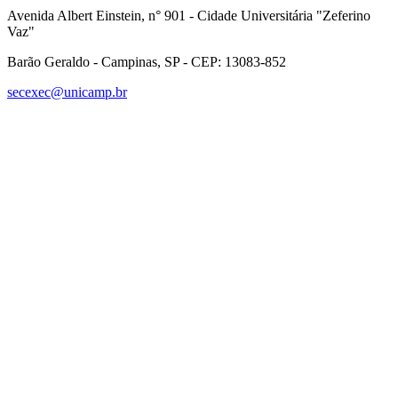
Avenida Albert Einstein, n° 901 - Cidade Universitária "Zeferino
Vaz"
Barão Geraldo - Campinas, SP - CEP: 13083-852
secexec@unicamp.br
Link para o Facebook
Link para o Linkedin
Link para o Instagram