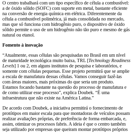
O centro trabalhará com um tipo específico de célula a combustível:
a de óxido sólido (SOFC) com suporte em metal, bastante eficiente
na conversão de energia química em elétrica. Diferentemente da
célula a combustível polimérica, já mais consolidada no mercado,
mas que só funciona com hidrogênio puro, o dispositivo de óxido
sólido permite o uso de um hidrogênio não tão puro e mesmo de gás
natural ou etanol.
Fomento à inovação
“Atualmente, essas células são pesquisadas no Brasil em um nível
de maturidade tecnológica muito baixa, TRL [
Technology Readiness
Levels
] 1 ou 2, em alguns institutos de pesquisa e laboratórios, e
somente com células pequenas. Esse projeto permitirá que se amplie
a escala de manufatura dessas células. Vamos conseguir fazê-las
com áreas maiores, mais próximas do que seria um produto.
Estamos focando bastante na questão do processo de manufatura e
de como utilizar esse processo”, explica Doubek. “É uma
infraestrutura que não existe na América Latina.”
De acordo com Doubek, a iniciativa permitirá o fornecimento de
protótipos em maior escala para que montadoras de veículos possam
realizar avaliações próprias, de preferência de forma embarcada, e,
assim, otimizar os processos fabris. A ideia é que o centro também
seja utilizado por empresas que queiram montar protótipos próprios