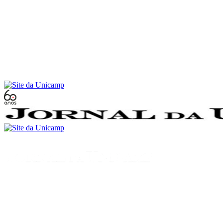
Conteúdo principal
Menu principal
Rodapé
Menu
Buscar