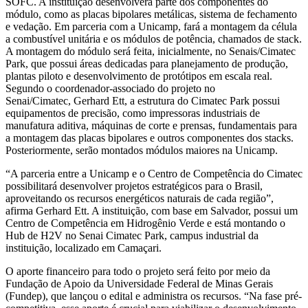
SOFC. A instituição desenvolverá parte dos componentes do
módulo, como as placas bipolares metálicas, sistema de fechamento
e vedação. Em parceria com a Unicamp, fará a montagem da célula
a combustível unitária e os módulos de potência, chamados de stack.
A montagem do módulo será feita, inicialmente, no Senais/Cimatec
Park, que possui áreas dedicadas para planejamento de produção,
plantas piloto e desenvolvimento de protótipos em escala real.
Segundo o coordenador-associado do projeto no
Senai/Cimatec, Gerhard Ett, a estrutura do Cimatec Park possui
equipamentos de precisão, como impressoras industriais de
manufatura aditiva, máquinas de corte e prensas, fundamentais para
a montagem das placas bipolares e outros componentes dos stacks.
Posteriormente, serão montados módulos maiores na Unicamp.
“A parceria entre a Unicamp e o Centro de Competência do Cimatec
possibilitará desenvolver projetos estratégicos para o Brasil,
aproveitando os recursos energéticos naturais de cada região”,
afirma Gerhard Ett. A instituição, com base em Salvador, possui um
Centro de Competência em Hidrogênio Verde e está montando o
Hub de H2V no Senai Cimatec Park, campus industrial da
instituição, localizado em Camaçari.
O aporte financeiro para todo o projeto será feito por meio da
Fundação de Apoio da Universidade Federal de Minas Gerais
(Fundep), que lançou o edital e administra os recursos. “Na fase pré-