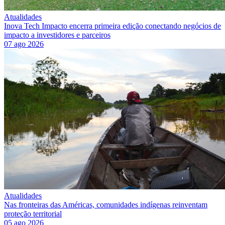
Atualidades
Inova Tech Impacto encerra primeira edição conectando negócios de
impacto a investidores e parceiros
07 ago 2026
Atualidades
Nas fronteiras das Américas, comunidades indígenas reinventam
proteção territorial
05 ago 2026