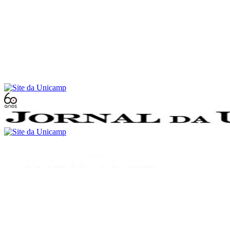
Conteúdo principal
Menu principal
Rodapé
Menu
Buscar