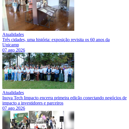
Atualidades
Três cidades, uma história: exposição revisita os 60 anos da
Unicamp
07 ago 2026
Atualidades
Inova Tech Impacto encerra primeira edição conectando negócios de
impacto a investidores e parceiros
07 ago 2026