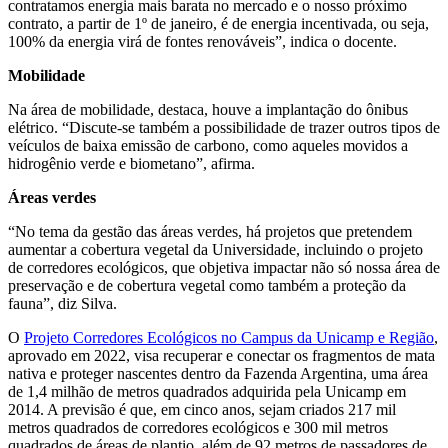
contratamos energia mais barata no mercado e o nosso próximo
contrato, a partir de 1º de janeiro, é de energia incentivada, ou seja,
100% da energia virá de fontes renováveis”, indica o docente.
Mobilidade
Na área de mobilidade, destaca, houve a implantação do ônibus
elétrico. “Discute-se também a possibilidade de trazer outros tipos de
veículos de baixa emissão de carbono, como aqueles movidos a
hidrogênio verde e biometano”, afirma.
Áreas verdes
“No tema da gestão das áreas verdes, há projetos que pretendem
aumentar a cobertura vegetal da Universidade, incluindo o projeto
de corredores ecológicos, que objetiva impactar não só nossa área de
preservação e de cobertura vegetal como também a proteção da
fauna”, diz Silva.
O
Projeto Corredores Ecológicos no Campus da Unicamp e Região
,
aprovado em 2022, visa recuperar e conectar os fragmentos de mata
nativa e proteger nascentes dentro da Fazenda Argentina, uma área
de 1,4 milhão de metros quadrados adquirida pela Unicamp em
2014. A previsão é que, em cinco anos, sejam criados 217 mil
metros quadrados de corredores ecológicos e 300 mil metros
quadrados de áreas de plantio, além de 92 metros de passadores de