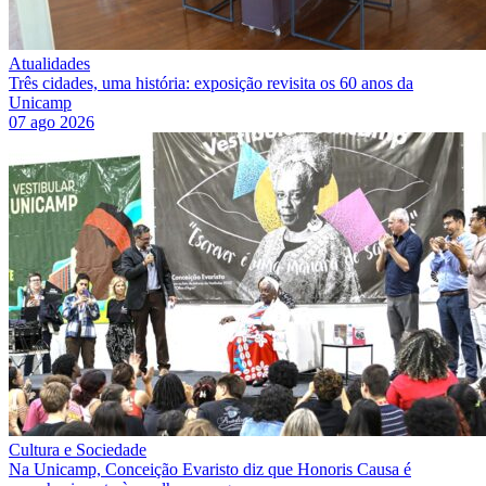
Atualidades
Três cidades, uma história: exposição revisita os 60 anos da
Unicamp
07 ago 2026
Cultura e Sociedade
Na Unicamp, Conceição Evaristo diz que Honoris Causa é