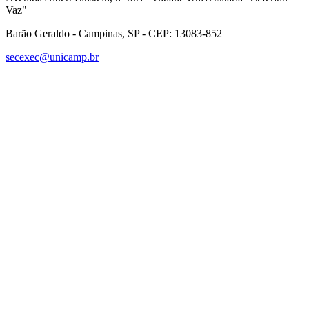
Vaz"
Barão Geraldo - Campinas, SP - CEP: 13083-852
secexec@unicamp.br
Link para o Facebook
Link para o Linkedin
Link para o Instagram