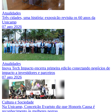
Atualidades
Três cidades, uma história: exposição revisita os 60 anos da
Unicamp
07 ago 2026
Atualidades
Inova Tech Impacto encerra primeira edição conectando negócios de
impacto a investidores e parceiros
07 ago 2026
Cultura e Sociedade
Na Unicamp, Conceição Evaristo diz que Honoris Causa é
reconhecimento às mulheres negras