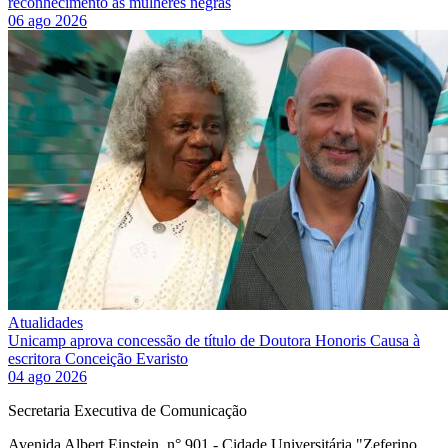
reconhecimento às mulheres negras
06 ago 2026
Atualidades
Unicamp aprova concessão de título de Doutora Honoris Causa à
escritora Conceição Evaristo
04 ago 2026
Secretaria Executiva de Comunicação
Avenida Albert Einstein, n° 901 - Cidade Universitária "Zeferino