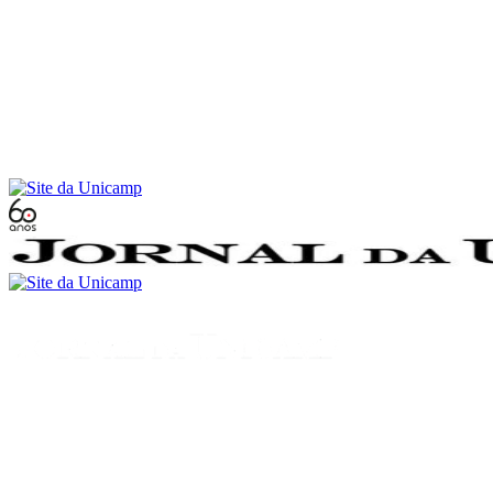
Conteúdo principal
Menu principal
Rodapé
Menu
Buscar