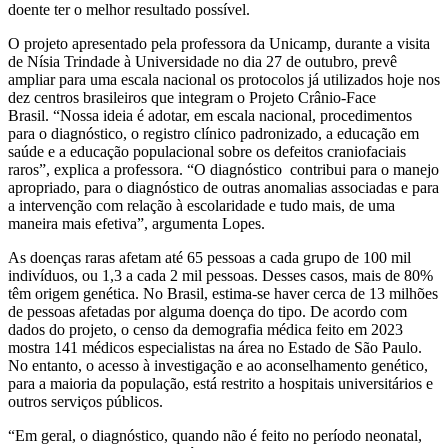
doente ter o melhor resultado possível.
O projeto apresentado pela professora da Unicamp, durante a visita
de Nísia Trindade à Universidade no dia 27 de outubro, prevê
ampliar para uma escala nacional os protocolos já utilizados hoje nos
dez centros brasileiros que integram o Projeto Crânio-Face
Brasil. “Nossa ideia é adotar, em escala nacional, procedimentos
para o diagnóstico, o registro clínico padronizado, a educação em
saúde e a educação populacional sobre os defeitos craniofaciais
raros”, explica a professora. “O diagnóstico contribui para o manejo
apropriado, para o diagnóstico de outras anomalias associadas e para
a intervenção com relação à escolaridade e tudo mais, de uma
maneira mais efetiva”, argumenta Lopes.
As doenças raras afetam até 65 pessoas a cada grupo de 100 mil
indivíduos, ou 1,3 a cada 2 mil pessoas. Desses casos, mais de 80%
têm origem genética. No Brasil, estima-se haver cerca de 13 milhões
de pessoas afetadas por alguma doença do tipo. De acordo com
dados do projeto, o censo da demografia médica feito em 2023
mostra 141 médicos especialistas na área no Estado de São Paulo.
No entanto, o acesso à investigação e ao aconselhamento genético,
para a maioria da população, está restrito a hospitais universitários e
outros serviços públicos.
“Em geral, o diagnóstico, quando não é feito no período neonatal,