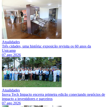
Atualidades
Três cidades, uma história: exposição revisita os 60 anos da
Unicamp
07 ago 2026
Atualidades
Inova Tech Impacto encerra primeira edição conectando negócios de
impacto a investidores e parceiros
07 ago 2026