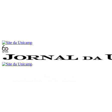
Conteúdo principal
Menu principal
Rodapé
Menu
Buscar