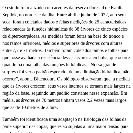
O estudo foi realizado com árvores da reserva florestal de Kabli-
Sepilok, no nordeste da ilha. Entre abril e junho de 2022, ano sem
seca, foram coletados dados e feitas medições de 25 características
relacionadas às funções hidráulicas de 38 árvores de cinco espécies
de dipterocarpáceas. As medidas foram feitas na base do tronco e
nos ramos inferiores, médios e superiores de árvores com alturas
entre 7,7 e 71 metros. Também foram coletados ramos e folhas para
que fosse avaliada a resistência dessas árvores à embolia, que ocorre
quando há uma falha das funções hidráulicas. “Nossa grande
surpresa foi ver o padrão esperado, de uma limitação hidráulica, não
ocorrer”, aponta Bittencourt. Os biólogos observaram que, à medida
que as árvores crescem, seus vasos internos se tornam mais largos na
região da base, seguindo um padrão constante nessa expansão. Em
média, as árvores de 70 metros tinham vasos 2,2 vezes mais largos
que as de 10 metros de altura.
Também foi identificada uma adaptação na fisiologia das folhas da
parte superior das copas, que estão sujeitas a uma maior tensão para