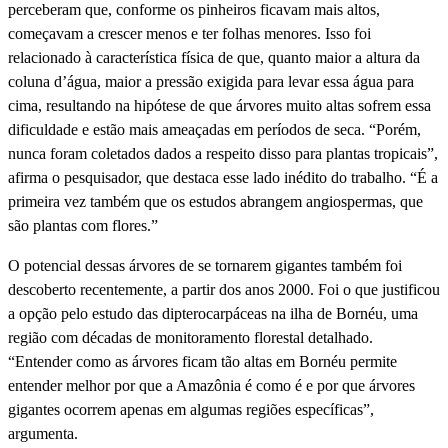
perceberam que, conforme os pinheiros ficavam mais altos,
começavam a crescer menos e ter folhas menores. Isso foi
relacionado à característica física de que, quanto maior a altura da
coluna d’água, maior a pressão exigida para levar essa água para
cima, resultando na hipótese de que árvores muito altas sofrem essa
dificuldade e estão mais ameaçadas em períodos de seca. “Porém,
nunca foram coletados dados a respeito disso para plantas tropicais”,
afirma o pesquisador, que destaca esse lado inédito do trabalho. “É a
primeira vez também que os estudos abrangem angiospermas, que
são plantas com flores.”
O potencial dessas árvores de se tornarem gigantes também foi
descoberto recentemente, a partir dos anos 2000. Foi o que justificou
a opção pelo estudo das dipterocarpáceas na ilha de Bornéu, uma
região com décadas de monitoramento florestal detalhado.
“Entender como as árvores ficam tão altas em Bornéu permite
entender melhor por que a Amazônia é como é e por que árvores
gigantes ocorrem apenas em algumas regiões específicas”,
argumenta.