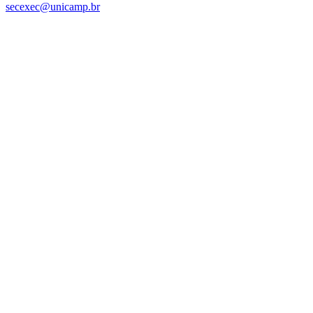
secexec@unicamp.br
Link para o Facebook
Link para o Linkedin
Link para o Instagram