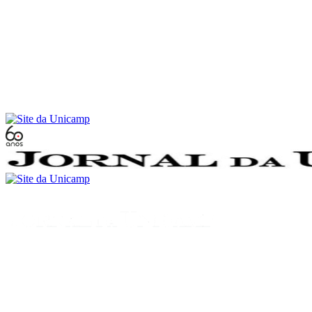
Conteúdo principal
Menu principal
Rodapé
Menu
Buscar