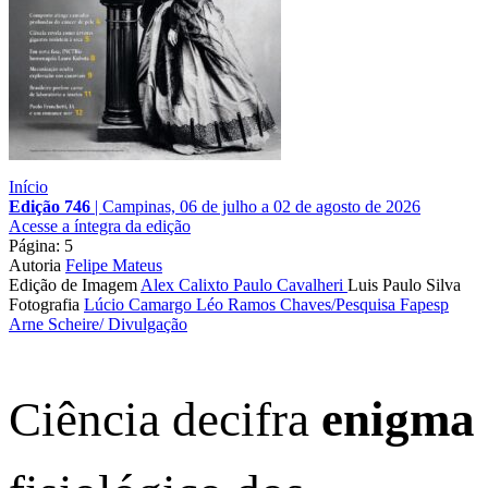
Início
Edição 746
|
Campinas, 06 de julho a 02 de agosto de 2026
Acesse a íntegra da edição
Página: 5
Autoria
Felipe Mateus
Edição de Imagem
Alex Calixto
Paulo Cavalheri
Luis Paulo Silva
Fotografia
Lúcio Camargo
Léo Ramos Chaves/Pesquisa Fapesp
Arne Scheire/ Divulgação
Ciência decifra
enigma