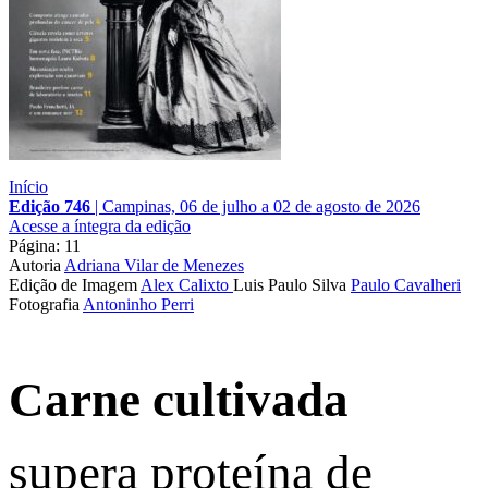
Início
Edição 746
|
Campinas, 06 de julho a 02 de agosto de 2026
Acesse a íntegra da edição
Página: 11
Autoria
Adriana Vilar de Menezes
Edição de Imagem
Alex Calixto
Luis Paulo Silva
Paulo Cavalheri
Fotografia
Antoninho Perri
Carne cultivada
supera proteína de