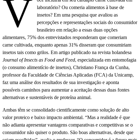
V
laboratório? Ou comeria alimentos à base de
insetos? Em uma pesquisa que avaliou as
percepções e representações sociais do consumidor
brasileiro em relação a essas duas opções
alimentares, 75% dos entrevistados responderam que comeriam
carne cultivada, enquanto apenas 31% disseram que consumiriam
insetos tais como grilos. Em artigo publicado na revista holandesa
Journal of Insects as Food and Feed
, especializada em entomofagia
(o consumo alimentício de insetos), Christiano França da Cunha,
professor da Faculdade de Ciências Aplicadas (FCA) da Unicamp,
faz uma análise dos resultados de sua investigação e aponta
possíveis caminhos para aumentar a aceitação dessas duas fontes
alternativas e sustentáveis de proteína animal.
Ambas têm se consolidado cientificamente como solução de alto
valor proteico e baixo impacto ambiental. “Mas a realidade é que
não adianta apresentar vantagens comparativas e competitivas se o
consumidor não quiser o produto. São boas alternativas, desde que
sejam escolhidas”, avalia o professor. “O consumidor é a figura mais