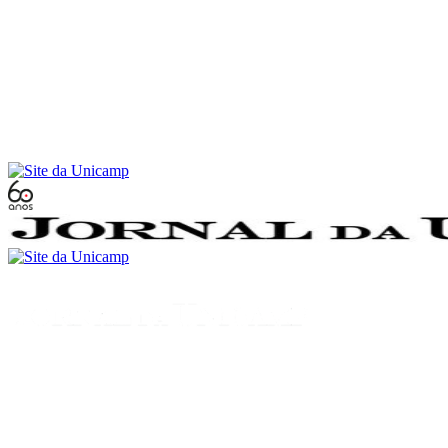
Conteúdo principal
Menu principal
Rodapé
Menu
Buscar