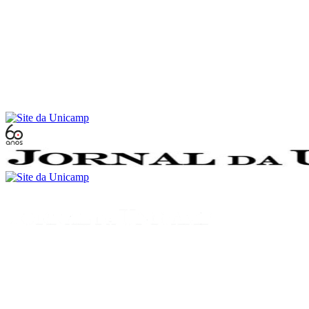
Conteúdo principal
Menu principal
Rodapé
Menu
Buscar