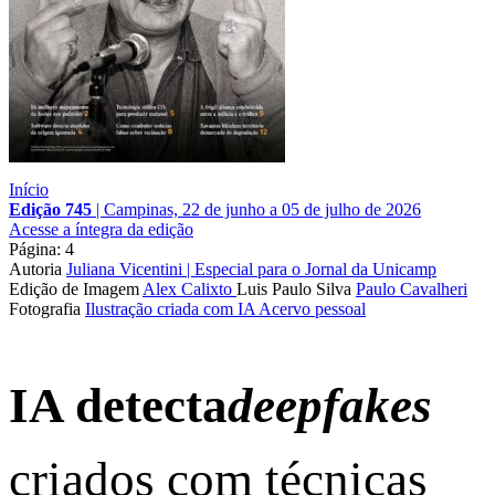
Início
Edição 745
|
Campinas, 22 de junho a 05 de julho de 2026
Acesse a íntegra da edição
Página: 4
Autoria
Juliana Vicentini | Especial para o Jornal da Unicamp
Edição de Imagem
Alex Calixto
Luis Paulo Silva
Paulo Cavalheri
Fotografia
Ilustração criada com IA
Acervo pessoal
IA detecta
deepfakes
criados com técnicas