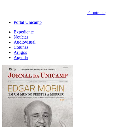
Contraste
Portal Unicamp
Expediente
Notícias
Audiovisual
Colunas
Artigos
Agenda