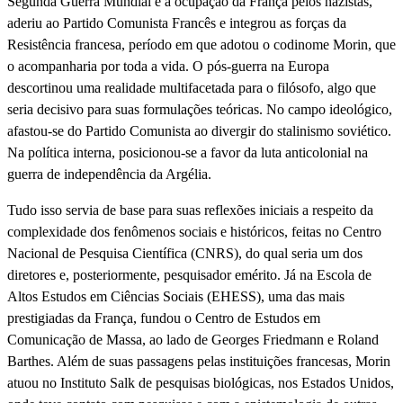
Segunda Guerra Mundial e a ocupação da França pelos nazistas,
aderiu ao Partido Comunista Francês e integrou as forças da
Resistência francesa, período em que adotou o codinome Morin, que
o acompanharia por toda a vida. O pós-guerra na Europa
descortinou uma realidade multifacetada para o filósofo, algo que
seria decisivo para suas formulações teóricas. No campo ideológico,
afastou-se do Partido Comunista ao divergir do stalinismo soviético.
Na política interna, posicionou-se a favor da luta anticolonial na
guerra de independência da Argélia.
Tudo isso servia de base para suas reflexões iniciais a respeito da
complexidade dos fenômenos sociais e históricos, feitas no Centro
Nacional de Pesquisa Científica (CNRS), do qual seria um dos
diretores e, posteriormente, pesquisador emérito. Já na Escola de
Altos Estudos em Ciências Sociais (EHESS), uma das mais
prestigiadas da França, fundou o Centro de Estudos em
Comunicação de Massa, ao lado de Georges Friedmann e Roland
Barthes. Além de suas passagens pelas instituições francesas, Morin
atuou no Instituto Salk de pesquisas biológicas, nos Estados Unidos,