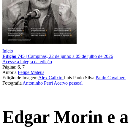
Início
Edição 745
|
Campinas, 22 de junho a 05 de julho de 2026
Acesse a íntegra da edição
Página: 6, 7
Autoria
Felipe Mateus
Edição de Imagem
Alex Calixto
Luis Paulo Silva
Paulo Cavalheri
Fotografia
Antoninho Perri
Acervo pessoal
Edgar Morin e a