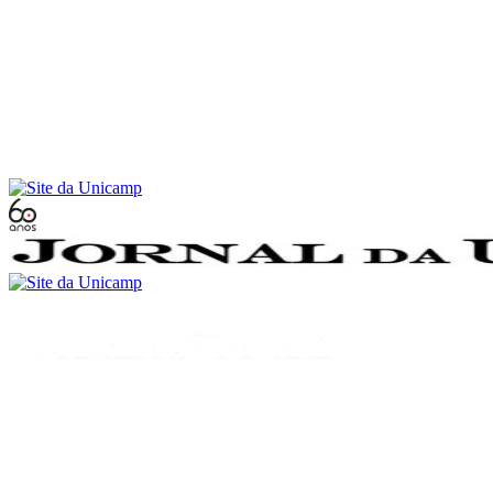
Conteúdo principal
Menu principal
Rodapé
Menu
Buscar