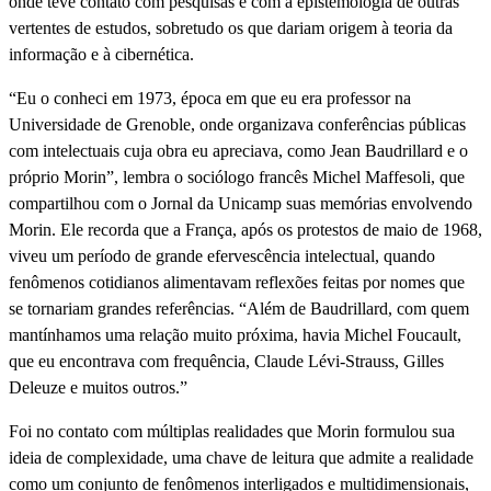
onde teve contato com pesquisas e com a epistemologia de outras
vertentes de estudos, sobretudo os que dariam origem à teoria da
informação e à cibernética.
“Eu o conheci em 1973, época em que eu era professor na
Universidade de Grenoble, onde organizava conferências públicas
com intelectuais cuja obra eu apreciava, como Jean Baudrillard e o
próprio Morin”, lembra o sociólogo francês Michel Maffesoli, que
compartilhou com o Jornal da Unicamp suas memórias envolvendo
Morin. Ele recorda que a França, após os protestos de maio de 1968,
viveu um período de grande efervescência intelectual, quando
fenômenos cotidianos alimentavam reflexões feitas por nomes que
se tornariam grandes referências. “Além de Baudrillard, com quem
mantínhamos uma relação muito próxima, havia Michel Foucault,
que eu encontrava com frequência, Claude Lévi-Strauss, Gilles
Deleuze e muitos outros.”
Foi no contato com múltiplas realidades que Morin formulou sua
ideia de complexidade, uma chave de leitura que admite a realidade
como um conjunto de fenômenos interligados e multidimensionais,