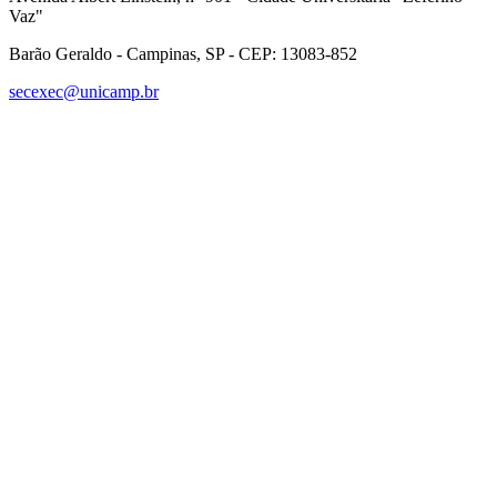
Vaz"
Barão Geraldo - Campinas, SP - CEP: 13083-852
secexec@unicamp.br
Link para o Facebook
Link para o Linkedin
Link para o Instagram