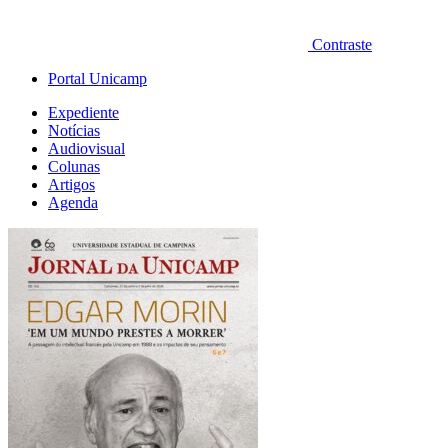
Contraste
Portal Unicamp
Expediente
Notícias
Audiovisual
Colunas
Artigos
Agenda