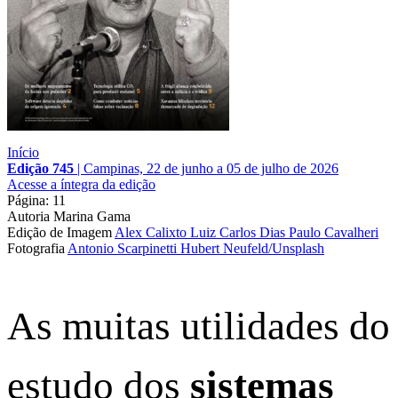
Início
Edição 745
|
Campinas, 22 de junho a 05 de julho de 2026
Acesse a íntegra da edição
Página: 11
Autoria
Marina Gama
Edição de Imagem
Alex Calixto
Luiz Carlos Dias
Paulo Cavalheri
Fotografia
Antonio Scarpinetti
Hubert Neufeld/Unsplash
As muitas utilidades do
estudo dos
sistemas