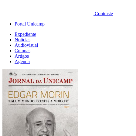
Contraste
Portal Unicamp
Expediente
Notícias
Audiovisual
Colunas
Artigos
Agenda