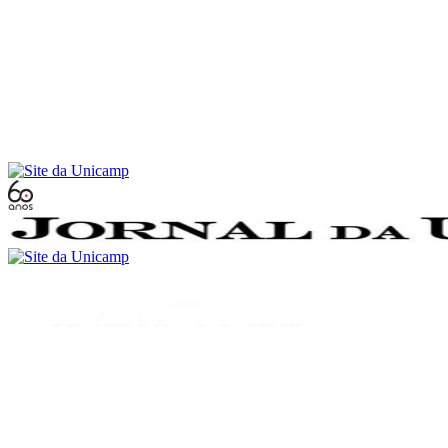
Conteúdo principal
Menu principal
Rodapé
Menu
Buscar