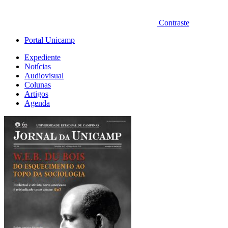
Contraste
Portal Unicamp
Expediente
Notícias
Audiovisual
Colunas
Artigos
Agenda