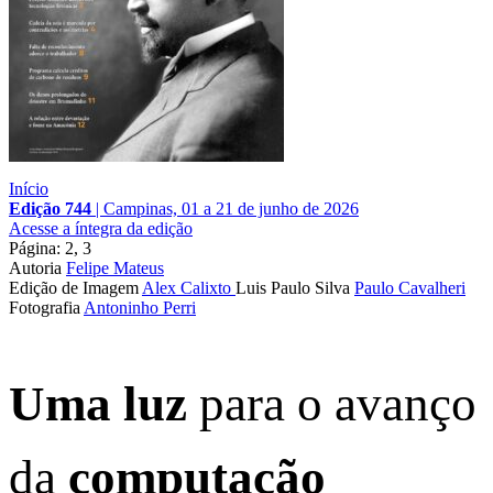
Início
Edição 744
|
Campinas, 01 a 21 de junho de 2026
Acesse a íntegra da edição
Página: 2, 3
Autoria
Felipe Mateus
Edição de Imagem
Alex Calixto
Luis Paulo Silva
Paulo Cavalheri
Fotografia
Antoninho Perri
Uma luz
para o avanço
da
computação