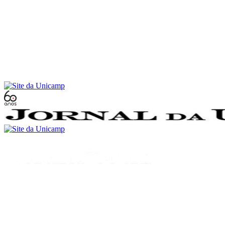
Conteúdo principal
Menu principal
Rodapé
Menu
Buscar