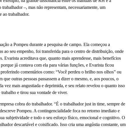
or exemplo, na grande dissonância entre os manuais de RH e a
o trabalhador –, mas não representam, necessariamente, um
e ao trabalhador.
ignação a Pompeu durante a pesquisa de campo. Ela começou a
 ao seu empenho, foi transferida para o centro de distribuição, onde
es. Evarista acreditava que, quanto mais aprendesse, mais benefícios
orque já contava com ela para várias funções, e Evarista ficou
, proferindo comentários como: “Você perdeu o brilho nos olhos” ou
m que outras pessoas passassem a dizer o mesmo, e, aos poucos, o
da vez mais angustiada e deprimida, e seu relato revelou o quanto isso
trabalho e tirou sua vontade de viver.
presa cobra do trabalhador. “É o trabalhador just in time, sempre de
, descreve Pompeu. A contingencialidade foca no retorno imediato e
ua subjetividade e todo o seu esforço físico, emocional e cognitivo. O
hador descartável e coisificado. Isso cria uma angústia constante, um