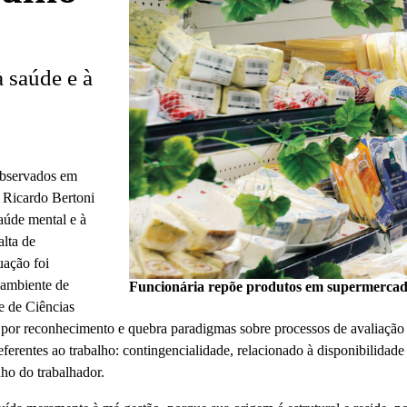
à saúde e à
 observados em
o Ricardo Bertoni
úde mental e à
alta de
uação foi
 ambiente de
Funcionária repõe produtos em supermercado
e de Ciências
 por reconhecimento e quebra paradigmas sobre processos de avaliaçã
ferentes ao trabalho: contingencialidade, relacionado à disponibilidade 
ho do trabalhador.