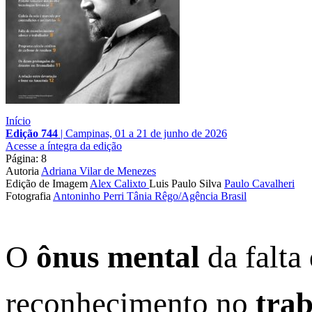
Início
Edição 744
|
Campinas, 01 a 21 de junho de 2026
Acesse a íntegra da edição
Página: 8
Autoria
Adriana Vilar de Menezes
Edição de Imagem
Alex Calixto
Luis Paulo Silva
Paulo Cavalheri
Fotografia
Antoninho Perri
Tânia Rêgo/Agência Brasil
O
ônus mental
da falta
reconhecimento no
tra