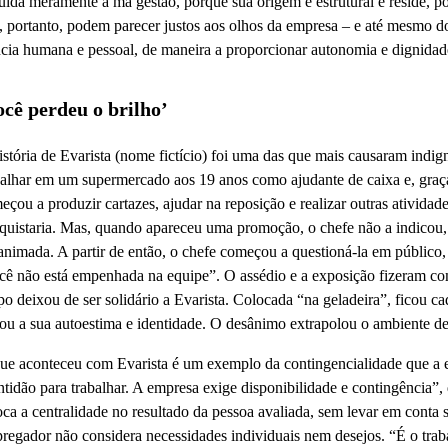
ída meramente à má gestão, porque sua origem é estrutural e reside, p
s, portanto, podem parecer justos aos olhos da empresa – e até mesmo d
ncia humana e pessoal, de maneira a proporcionar autonomia e dignidad
ocê perdeu o brilho’
istória de Evarista (nome fictício) foi uma das que mais causaram ind
balhar em um supermercado aos 19 anos como ajudante de caixa e, graças
eçou a produzir cartazes, ajudar na reposição e realizar outras atividad
quistaria. Mas, quando apareceu uma promoção, o chefe não a indicou, p
animada. A partir de então, o chefe começou a questioná-la em público
cê não está empenhada na equipe”. O assédio e a exposição fizeram co
po deixou de ser solidário a Evarista. Colocada “na geladeira”, ficou ca
tou a sua autoestima e identidade. O desânimo extrapolou o ambiente de 
ue aconteceu com Evarista é um exemplo da contingencialidade que a em
ntidão para trabalhar. A empresa exige disponibilidade e contingência”
oca a centralidade no resultado da pessoa avaliada, sem levar em conta s
regador não considera necessidades individuais nem desejos. “É o trabal