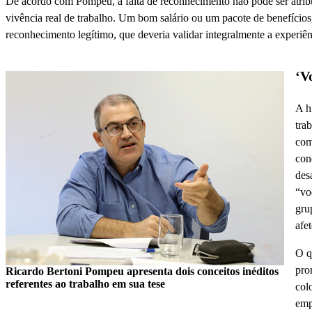
De acordo com Pompeu, a falta de reconhecimento não pode ser atribu
vivência real de trabalho. Um bom salário ou um pacote de benefício
reconhecimento legítimo, que deveria validar integralmente a experiê
‘V
A h
tra
com
con
des
“vo
gru
afe
O q
pro
Ricardo Bertoni Pompeu apresenta dois conceitos inéditos
referentes ao trabalho em sua tese
col
emp