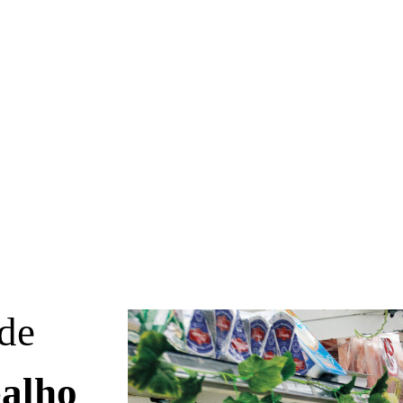
 de
balho