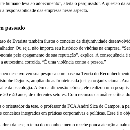
ite humano leva ao adoecimento”, alerta o pesquisador. A questão da sa
 a responsabilidade das empresas nesse aspecto.
m passado
aso de Evarista também ilustra o conceito de disjuntividade desenvolvi
balhador. Ou seja, não importa seu histórico de vitórias na empresa. “
onomia pelo apagamento de sua reputação”, explica. A consequência é que
 a autoestima corroída. “É uma violência contra a pessoa.”
peu desenvolveu sua pesquisa com base na Teoria do Reconhecimento 
istophe Dejours, ampliando as fronteiras da justiça organizacional. Anali
ial e da psicologia. Além da dimensão teórica, ele realizou uma pesqui
re 20 e 40 anos, de diferentes setores. Com recursos da análise crítica 
a o orientador da tese, o professor da FCA André Sica de Campos, a pes
es conceitos integrados em práticas corporativas e políticas. Esse é o ob
dora da tese, o tema do reconhecimento recebe pouca atenção atualmente