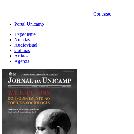
Contraste
Portal Unicamp
Expediente
Notícias
Audiovisual
Colunas
Artigos
Agenda