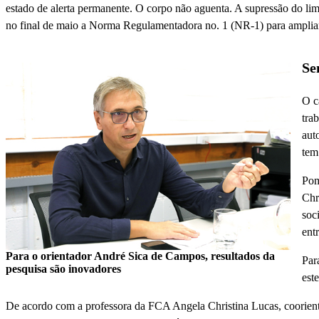
estado de alerta permanente. O corpo não aguenta. A supressão do lim
no final de maio a Norma Regulamentadora no. 1 (NR-1) para ampliar
Se
O c
tra
aut
tem
Pom
Chr
soc
ent
Para o orientador André Sica de Campos, resultados da
Par
pesquisa são inovadores
est
De acordo com a professora da FCA Angela Christina Lucas, coorienta