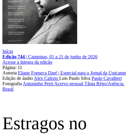
Início
Edição 744
|
Campinas, 01 a 21 de junho de 2026
Acesse a íntegra da edição
Página: 11
Autoria
Eliane Fonseca Daré | Especial para o Jornal da Unicamp
Edição de áudio
Alex Calixto
Luis Paulo Silva
Paulo Cavalheri
Fotografia
Antoninho Perri
Acervo pessoal
Tânia Rêgo/Agência 
Brasil
Estragos no