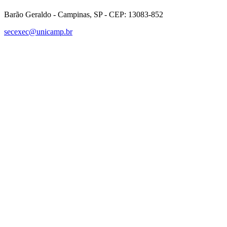
Barão Geraldo - Campinas, SP - CEP: 13083-852
secexec@unicamp.br
Link para o Facebook
Link para o Linkedin
Link para o Instagram