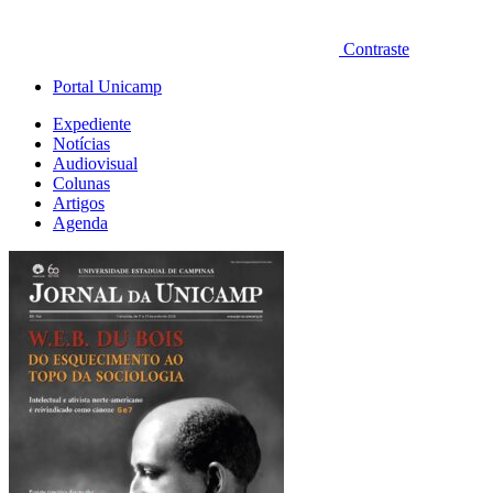
Contraste
Portal Unicamp
Expediente
Notícias
Audiovisual
Colunas
Artigos
Agenda