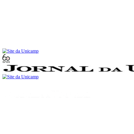
Conteúdo principal
Menu principal
Rodapé
Menu
Buscar