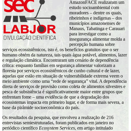
AmazonFACE realizaram um
estudo socioambiental com
moradores – dentre os quais,
ribeirinhos e indígenas – dos
municípios amazonenses de
Manaus, Tabatinga e Carauari
para investigar como a
insegurança alimentar molda a
percepção humana sobre
serviços ecossistêmicos, isto é, os benefícios gratuitos que o ser
humano obtém da natureza, tais quais água potável, alimentos, lazer
e regulação climática. Encontraram um cenário de dependência
crítica: enquanto famílias em segurança alimentar valorizam a
floresta por serviços ecossistêmicos de cunho cultural e de lazer,
aquelas que estão em situação de vulnerabilidade extrema veem o
meio ambiente como uma “rede de segurança” vital. A dependência
direta de serviços de provisão como coleta de alimentos silvestres e
pesca de subsistência é significativamente maior entre grupos que
enfrentam fome – uma evidência de que a degradação dos
ecossistemas impacta em primeiro lugar, e de forma mais severa, a
base da pirâmide socioeconômica do país.
Os resultados da pesquisa, que envolveu a realização de 216
entrevistas semiestruturadas, foram publicados em janeiro no
periódico científico
Ecosystem Services
, em artigo intitulado