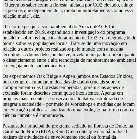
“Queremos saber como a floresta, afetada por CO2 elevado, atinge
as pessoas que dependem dela, direta ou indiretamente. Como essa
relação muda”, diz.
O setor de pesquisa socioambiental do AmazonFACE foi
estabelecido em 2019, expandindo a investigação do programa
brasileiro sobre os impactos do aumento de CO2 e da degradação do
bioma sobre as populações locais. Trata-se de uma inovação em
relação a outros projetos realizados pelo mundo com a mesma
tecnologia. Alguns deles, inclusive, revelam um padrão preocupante:
o distanciamento entre a alta tecnologia de monitoramento ambiental
e o engajamento socioeducativo.
Os experimentos Oak Ridge e Aspen (ambos nos Estados Unidos),
por exemplo, acumularam décadas de dados cruciais sobre o
comportamento das florestas temperadas, porém suas ações de
extensão foram descritas como quase inexistentes. Apenas em
projetos mais recentes se observa uma tentativa estruturada de
integrar a sociedade – por meio de workshops e medidas que focam
em educação pública –, sinalizando uma evolução na forma como a
ciência climática é comunicada.
Pesquisador principal do programa sediado na floresta de Duke, na
Carolina do Norte (EUA), Ram Oren conta que não há no local
registro de atividades de envolvimento social ou formal da