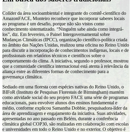
Colíder da área socioambiental e integrante do comitê-científico do
AmazonFACE, Monteiro reconhece que incorporar saberes locais
ao programa é um desafio, porque não são vistos como
conhecimento sistematizado. “Ninguém sabe ainda como integrá-
los”, diz. Em fevereiro, o Painel Intergovernamental sobre
Mudanças Climáticas (IPCC), organização científico-política criada
no âmbito das Nações Unidas, realizou uma oficina no Reino Unido
para discutir a incorporação de conhecimentos indígenas, locais e de
profissionais em relatórios técnicos e científicos sobre o
comportamento do clima. A iniciativa, segundo o professor, mostrou
que a comunidade científica internacional está atenta à relevância da
aliança entre as diferentes formas de conhecimento para a
governança climática.
Sediado em uma floresta com espécies nativas do Reino Unido, o
BIFoR (Instituto de Pesquisas Florestais de Birmingham) mantém
como atividade social do seu projeto FACE uma série de programas
educacionais, para envolver alunos dos ensinos fundamental e
médio, conforme explicou Samantha Dobbie, pesquisadora-líder da
área de aprendizagem e engajamento da iniciativa. Suas atividades,
apresentadas no ano passado em Belém, durante a conferência
climática global COP30, são realizadas em colaboração com escolas
e universidades em todo o Reino Unido e no exterior. O objetivo é