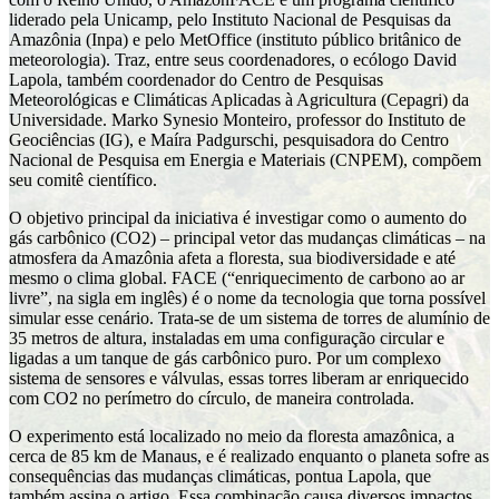
liderado pela Unicamp, pelo Instituto Nacional de Pesquisas da
Amazônia (Inpa) e pelo MetOffice (instituto público britânico de
meteorologia). Traz, entre seus coordenadores, o ecólogo David
Lapola, também coordenador do Centro de Pesquisas
Meteorológicas e Climáticas Aplicadas à Agricultura (Cepagri) da
Universidade. Marko Synesio Monteiro, professor do Instituto de
Geociências (IG), e Maíra Padgurschi, pesquisadora do Centro
Nacional de Pesquisa em Energia e Materiais (CNPEM), compõem
seu comitê científico.
O objetivo principal da iniciativa é investigar como o aumento do
gás carbônico (CO2) – principal vetor das mudanças climáticas – na
atmosfera da Amazônia afeta a floresta, sua biodiversidade e até
mesmo o clima global. FACE (“enriquecimento de carbono ao ar
livre”, na sigla em inglês) é o nome da tecnologia que torna possível
simular esse cenário. Trata-se de um sistema de torres de alumínio de
35 metros de altura, instaladas em uma configuração circular e
ligadas a um tanque de gás carbônico puro. Por um complexo
sistema de sensores e válvulas, essas torres liberam ar enriquecido
com CO2 no perímetro do círculo, de maneira controlada.
O experimento está localizado no meio da floresta amazônica, a
cerca de 85 km de Manaus, e é realizado enquanto o planeta sofre as
consequências das mudanças climáticas, pontua Lapola, que
também assina o artigo. Essa combinação causa diversos impactos.