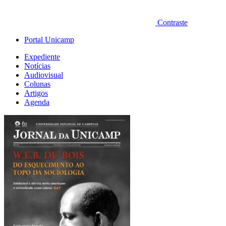
Contraste
Portal Unicamp
Expediente
Notícias
Audiovisual
Colunas
Artigos
Agenda