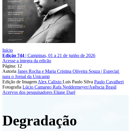
Início
Edição 744
|
Campinas, 01 a 21 de junho de 2026
Acesse a íntegra da edição
Página: 12
Autoria
Janes Rocha e Maria Cristina Oliveira Souza | Especial 
para o Jornal da Unicamp
Edição de Imagem
Alex Calixto
Luis Paulo Silva
Paulo Cavalheri
Fotografia
Lúcio Camargo
Rafa Neddermeyer/Agência Brasil
Acervos dos pesquisadores
Eliane Daré
Degradação