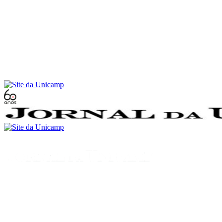
Conteúdo principal
Menu principal
Rodapé
Menu
Buscar