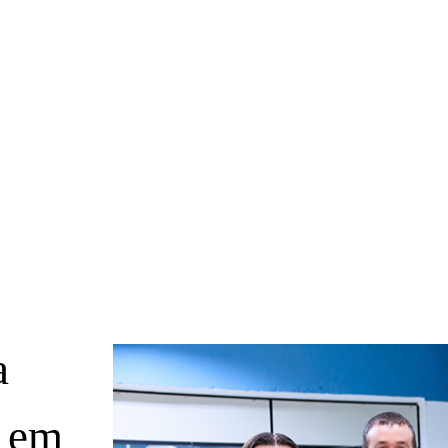
a
s em