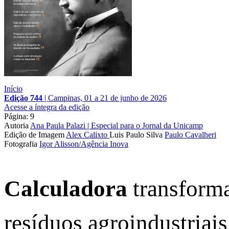
Início
Edição 744
|
Campinas, 01 a 21 de junho de 2026
Acesse a íntegra da edição
Página: 9
Autoria
Ana Paula Palazi | Especial para o Jornal da Unicamp
Edição de Imagem
Alex Calixto
Luis Paulo Silva
Paulo Cavalheri
Fotografia
Igor Alisson/Agência Inova
Calculadora
transform
resíduos agroindustriai