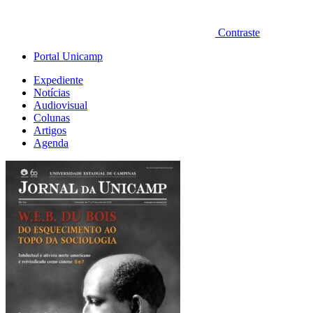
Contraste
Portal Unicamp
Expediente
Notícias
Audiovisual
Colunas
Artigos
Agenda