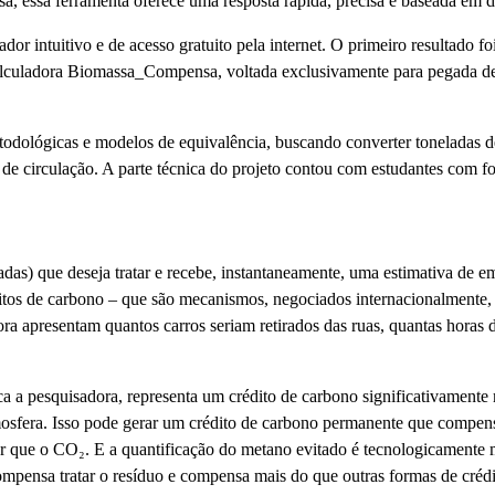
sa, essa ferramenta oferece uma resposta rápida, precisa e baseada em da
or intuitivo e de acesso gratuito pela internet. O primeiro resultado f
alculadora Biomassa_Compensa, voltada exclusivamente para pegada de 
etodológicas e modelos de equivalência, buscando converter toneladas 
dos de circulação. A parte técnica do projeto contou com estudantes co
adas) que deseja tratar e recebe, instantaneamente, uma estimativa de 
itos de carbono – que são mecanismos, negociados internacionalmente,
ra apresentam quantos carros seriam retirados das ruas, quantas horas
ica a pesquisadora, representa um crédito de carbono significativamente
mosfera. Isso pode gerar um crédito de carbono permanente que compens
r que o CO₂. E a quantificação do metano evitado é tecnologicamente m
ompensa tratar o resíduo e compensa mais do que outras formas de crédi