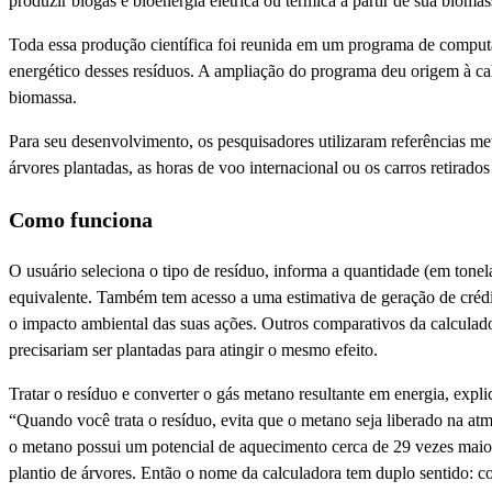
produzir biogás e bioenergia elétrica ou térmica a partir de sua biomas
Toda essa produção científica foi reunida em um programa de computad
energético desses resíduos. A ampliação do programa deu origem à c
biomassa.
Para seu desenvolvimento, os pesquisadores utilizaram referências m
árvores plantadas, as horas de voo internacional ou os carros retira
Como funciona
O usuário seleciona o tipo de resíduo, informa a quantidade (em tonel
equivalente. Também tem acesso a uma estimativa de geração de créd
o impacto ambiental das suas ações. Outros comparativos da calculado
precisariam ser plantadas para atingir o mesmo efeito.
Tratar o resíduo e converter o gás metano resultante em energia, expl
“Quando você trata o resíduo, evita que o metano seja liberado na at
o metano possui um potencial de aquecimento cerca de 29 vezes maio
plantio de árvores. Então o nome da calculadora tem duplo sentido: c