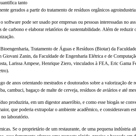
antifica tanto
nte gerados a partir do tratamento de resíduos orgânicos agroindustria
, o software pode ser usado por empresas ou pessoas interessadas no a
tos de carbono e elaborar relatórios de sustentabilidade. Além de reduzir
nização.
de Bioengenharia, Tratamento de Águas e Resíduos (Biotar) da Faculda
n Giovani Zanin, da Faculdade de Engenharia Elétrica e de Computaçã
osta, Larissa Ampese, Henrique Ziero, vinculados à FEA, Eric Gama F
tro).
ngo de anos orientando mestrados e doutorados sobre a valorização de 
ba, cambuci, bagaço de malte de cerveja, resíduos de aviários e até m
duo produziria, em um digestor anaeróbio, e como esse biogás se conver
aior, que poderia extrapolar o ambiente acadêmico, e consideravam es
 no laboratório.
icas. Se o proprietário de um restaurante, de uma pequena indústria alim