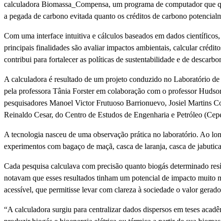
calculadora Biomassa_Compensa, um programa de computador que qu
a pegada de carbono evitada quanto os créditos de carbono potencialme
Com uma interface intuitiva e cálculos baseados em dados científicos
principais finalidades são avaliar impactos ambientais, calcular crédi
contribui para fortalecer as políticas de sustentabilidade e de descarbo
A calculadora é resultado de um projeto conduzido no Laboratório 
pela professora Tânia Forster em colaboração com o professor Hudso
pesquisadores Manoel Victor Frutuoso Barrionuevo, Josiel Martins C
Reinaldo Cesar, do Centro de Estudos de Engenharia e Petróleo (Cepe
A tecnologia nasceu de uma observação prática no laboratório. Ao lo
experimentos com bagaço de maçã, casca de laranja, casca de jabutica
Cada pesquisa calculava com precisão quanto biogás determinado resí
notavam que esses resultados tinham um potencial de impacto muito m
acessível, que permitisse levar com clareza à sociedade o valor gerado
“A calculadora surgiu para centralizar dados dispersos em teses acadêm