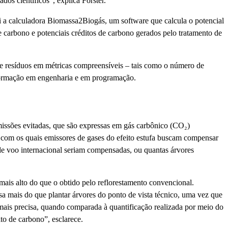
dos científicos”, explica Forster.
oi a calculadora Biomassa2Biogás, um software que calcula o potencial
carbono e potenciais créditos de carbono gerados pelo tratamento de
de resíduos em métricas compreensíveis – tais como o número de
m formação em engenharia e em programação.
emissões evitadas, que são expressas em gás carbônico (CO₂)
 com os quais emissores de gases do efeito estufa buscam compensar
 de voo internacional seriam compensadas, ou quantas árvores
 mais alto do que o obtido pelo reflorestamento convencional.
a mais do que plantar árvores do ponto de vista técnico, uma vez que
ais precisa, quando comparada à quantificação realizada por meio do
to de carbono”, esclarece.