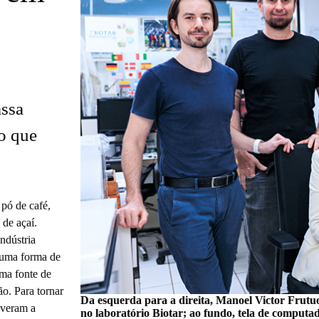
assa
o que
 pó de café,
 de açaí.
indústria
 uma forma de
ma fonte de
o. Para tornar
Da esquerda para a direita, Manoel Victor Frutu
lveram a
no laboratório Biotar; ao fundo, tela de comput