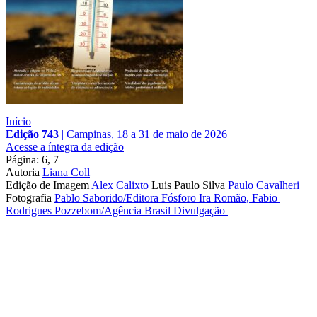
Início
Edição 743
|
Campinas, 18 a 31 de maio de 2026
Acesse a íntegra da edição
Página: 6, 7
Autoria
Liana Coll
Edição de Imagem
Alex Calixto
Luis Paulo Silva
Paulo Cavalheri
Fotografia
Pablo Saborido/Editora Fósforo
Ira Romão, Fabio 
Rodrigues Pozzebom/Agência Brasil
Divulgação 