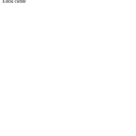
Estou ciente
Ir para o topo