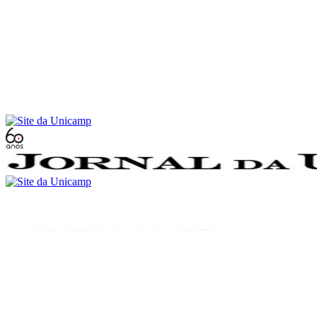
Conteúdo principal
Menu principal
Rodapé
Menu
Buscar