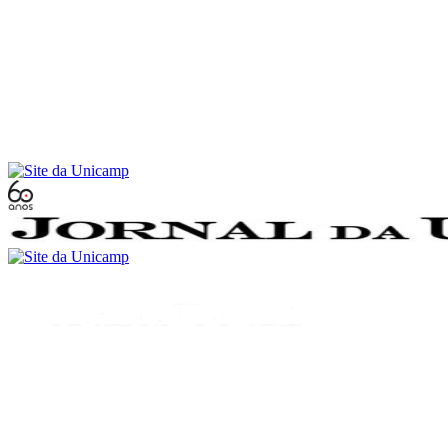
Conteúdo principal
Menu principal
Rodapé
Menu
Buscar