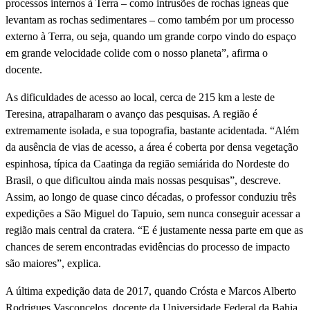
processos internos à Terra – como intrusões de rochas ígneas que
levantam as rochas sedimentares – como também por um processo
externo à Terra, ou seja, quando um grande corpo vindo do espaço
em grande velocidade colide com o nosso planeta”, afirma o
docente.
As dificuldades de acesso ao local, cerca de 215 km a leste de
Teresina, atrapalharam o avanço das pesquisas. A região é
extremamente isolada, e sua topografia, bastante acidentada. “Além
da ausência de vias de acesso, a área é coberta por densa vegetação
espinhosa, típica da Caatinga da região semiárida do Nordeste do
Brasil, o que dificultou ainda mais nossas pesquisas”, descreve.
Assim, ao longo de quase cinco décadas, o professor conduziu três
expedições a São Miguel do Tapuio, sem nunca conseguir acessar a
região mais central da cratera. “E é justamente nessa parte em que as
chances de serem encontradas evidências do processo de impacto
são maiores”, explica.
A última expedição data de 2017, quando Crósta e Marcos Alberto
Rodrigues Vasconcelos, docente da Universidade Federal da Bahia