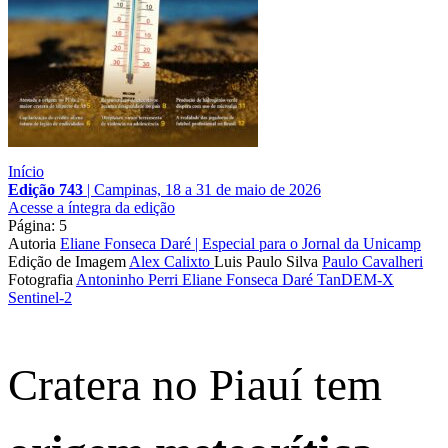
Início
Edição 743
|
Campinas, 18 a 31 de maio de 2026
Acesse a íntegra da edição
Página: 5
Autoria
Eliane Fonseca Daré | Especial para o Jornal da Unicamp
Edição de Imagem
Alex Calixto
Luis Paulo Silva
Paulo Cavalheri
Fotografia
Antoninho Perri
Eliane Fonseca Daré
TanDEM-X
Sentinel-2
Cratera no Piauí tem