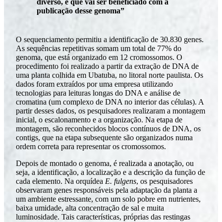
diverso, e que vai ser beneficiado com a
publicação desse genoma”
O sequenciamento permitiu a identificação de 30.830 genes.
As sequências repetitivas somam um total de 77% do
genoma, que está organizado em 12 cromossomos. O
procedimento foi realizado a partir da extração de DNA de
uma planta colhida em Ubatuba, no litoral norte paulista. Os
dados foram extraídos por uma empresa utilizando
tecnologias para leituras longas do DNA e análise de
cromatina (um complexo de DNA no interior das células). A
partir desses dados, os pesquisadores realizaram a montagem
inicial, o escalonamento e a organização. Na etapa de
montagem, são reconhecidos blocos contínuos de DNA, os
contigs, que na etapa subsequente são organizados numa
ordem correta para representar os cromossomos.
Depois de montado o genoma, é realizada a anotação, ou
seja, a identificação, a localização e a descrição da função de
cada elemento. Na orquídea
E. fulgens
, os pesquisadores
observaram genes responsáveis pela adaptação da planta a
um ambiente estressante, com um solo pobre em nutrientes,
baixa umidade, alta concentração de sal e muita
luminosidade. Tais características, próprias das restingas