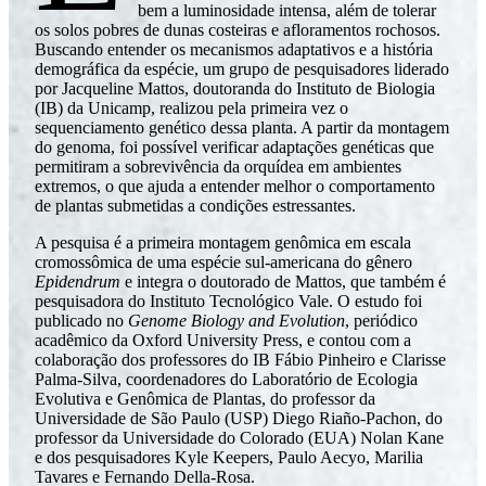
bem a luminosidade intensa, além de tolerar
os solos pobres de dunas costeiras e afloramentos rochosos.
Buscando entender os mecanismos adaptativos e a história
demográfica da espécie, um grupo de pesquisadores liderado
por Jacqueline Mattos, doutoranda do Instituto de Biologia
(IB) da Unicamp, realizou pela primeira vez o
sequenciamento genético dessa planta. A partir da montagem
do genoma, foi possível verificar adaptações genéticas que
permitiram a sobrevivência da orquídea em ambientes
extremos, o que ajuda a entender melhor o comportamento
de plantas submetidas a condições estressantes.
A pesquisa é a primeira montagem genômica em escala
cromossômica de uma espécie sul-americana do gênero
Epidendrum
e integra o doutorado de Mattos, que também é
pesquisadora do Instituto Tecnológico Vale. O estudo foi
publicado no
Genome Biology and Evolution
, periódico
acadêmico da Oxford University Press, e contou com a
colaboração dos professores do IB Fábio Pinheiro e Clarisse
Palma-Silva, coordenadores do Laboratório de Ecologia
Evolutiva e Genômica de Plantas, do professor da
Universidade de São Paulo (USP) Diego Riaño-Pachon, do
professor da Universidade do Colorado (EUA) Nolan Kane
e dos pesquisadores Kyle Keepers, Paulo Aecyo, Marilia
Tavares e Fernando Della-Rosa.