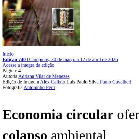
Início
Edição 740
|
Campinas, 30 de março a 12 de abril de 2026
Acesse a íntegra da edição
Página: 4
Autoria
Adriana Vilar de Menezes
Edição de Imagem
Alex Calixto
Luis Paulo Silva
Paulo Cavalheri
Fotografia
Antoninho Perri
Economia circular
ofe
colapso
ambiental