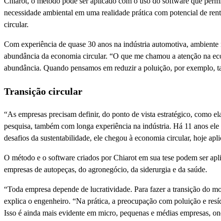
Chiarot, o método pode ser aplicado com o uso do software que permite
necessidade ambiental em uma realidade prática com potencial de rentab
circular.
Com experiência de quase 30 anos na indústria automotiva, ambiente no
abundância da economia circular. “O que me chamou a atenção na econ
abundância. Quando pensamos em reduzir a poluição, por exemplo, ta
Transição circular
“As empresas precisam definir, do ponto de vista estratégico, como e
pesquisa, também com longa experiência na indústria. Há 11 anos ele 
desafios da sustentabilidade, ele chegou à economia circular, hoje ap
O método e o software criados por Chiarot em sua tese podem ser apli
empresas de autopeças, do agronegócio, da siderurgia e da saúde.
“Toda empresa depende de lucratividade. Para fazer a transição do mod
explica o engenheiro. “Na prática, a preocupação com poluição e resíd
Isso é ainda mais evidente em micro, pequenas e médias empresas, ond