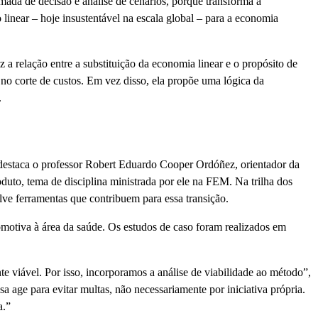
mada de decisão e análise de cenários, porque transforma a
 linear – hoje insustentável na escala global – para a economia
 a relação entre a substituição da economia linear e o propósito de
o corte de custos. Em vez disso, ela propõe uma lógica da
.
”, destaca o professor Robert Eduardo Cooper Ordóñez, orientador da
duto, tema de disciplina ministrada por ele na FEM. Na trilha dos
lve ferramentas que contribuem para essa transição.
omotiva à área da saúde. Os estudos de caso foram realizados em
te viável. Por isso, incorporamos a análise de viabilidade ao método”,
 age para evitar multas, não necessariamente por iniciativa própria.
a.”