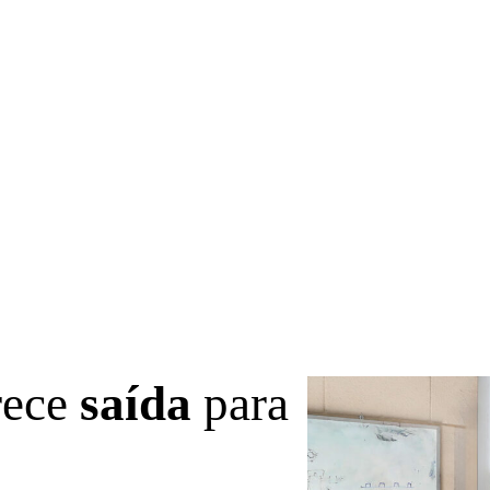
rece
saída
para