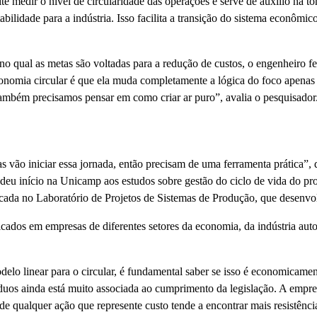
 medir o nível de circularidade das operações e serve de auxílio na to
ilidade para a indústria. Isso facilita a transição do sistema econômico
 qual as metas são voltadas para a redução de custos, o engenheiro fez
omia circular é que ela muda completamente a lógica do foco apenas n
mbém precisamos pensar em como criar ar puro”, avalia o pesquisador
las vão iniciar essa jornada, então precisam de uma ferramenta prática
deu início na Unicamp aos estudos sobre gestão do ciclo de vida do pro
licada no Laboratório de Projetos de Sistemas de Produção, que desenvo
cados em empresas de diferentes setores da economia, da indústria aut
elo linear para o circular, é fundamental saber se isso é economicamen
uos ainda está muito associada ao cumprimento da legislação. A empresa
e qualquer ação que represente custo tende a encontrar mais resistênci