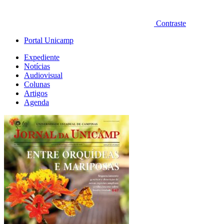
Contraste
Portal Unicamp
Expediente
Notícias
Audiovisual
Colunas
Artigos
Agenda