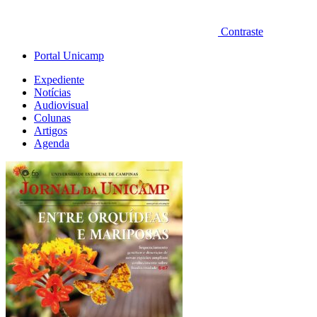
Contraste
Portal Unicamp
Expediente
Notícias
Audiovisual
Colunas
Artigos
Agenda