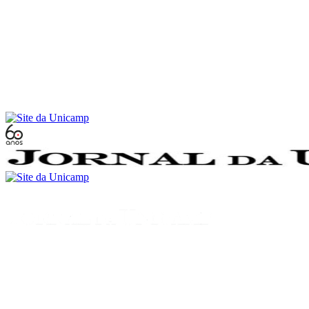
Conteúdo principal
Menu principal
Rodapé
Menu
Buscar