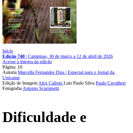
Início
Edição 740
|
Campinas, 30 de março a 12 de abril de 2026
Acesse a íntegra da edição
Página: 10
Autoria
Marcella Fernandes Dias | Especial para o Jornal da 
Unicamp
Edição de Imagem
Alex Calixto
Luis Paulo Silva
Paulo Cavalheri
Fotografia
Antonio Scarpinetti
Dificuldade e