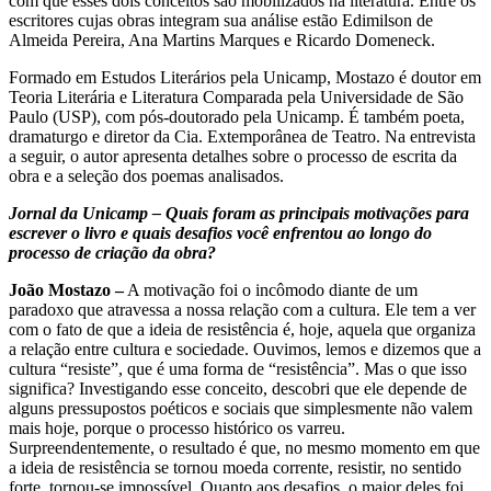
com que esses dois conceitos são mobilizados na literatura. Entre os
escritores cujas obras integram sua análise estão Edimilson de
Almeida Pereira, Ana Martins Marques e Ricardo Domeneck.
Formado em Estudos Literários pela Unicamp, Mostazo é doutor em
Teoria Literária e Literatura Comparada pela Universidade de São
Paulo (USP), com pós-doutorado pela Unicamp. É também poeta,
dramaturgo e diretor da Cia. Extemporânea de Teatro. Na entrevista
a seguir, o autor apresenta detalhes sobre o processo de escrita da
obra e a seleção dos poemas analisados.
Jornal da Unicamp – Quais foram as principais motivações para
escrever o livro e quais desafios você enfrentou ao longo do
processo de criação da obra?
João Mostazo –
A motivação foi o incômodo diante de um
paradoxo que atravessa a nossa relação com a cultura. Ele tem a ver
com o fato de que a ideia de resistência é, hoje, aquela que organiza
a relação entre cultura e sociedade. Ouvimos, lemos e dizemos que a
cultura “resiste”, que é uma forma de “resistência”. Mas o que isso
significa? Investigando esse conceito, descobri que ele depende de
alguns pressupostos poéticos e sociais que simplesmente não valem
mais hoje, porque o processo histórico os varreu.
Surpreendentemente, o resultado é que, no mesmo momento em que
a ideia de resistência se tornou moeda corrente, resistir, no sentido
forte, tornou-se impossível. Quanto aos desafios, o maior deles foi