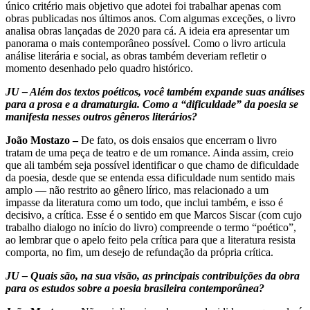
único critério mais objetivo que adotei foi trabalhar apenas com
obras publicadas nos últimos anos. Com algumas exceções, o livro
analisa obras lançadas de 2020 para cá. A ideia era apresentar um
panorama o mais contemporâneo possível. Como o livro articula
análise literária e social, as obras também deveriam refletir o
momento desenhado pelo quadro histórico.
JU – Além dos textos poéticos, você também expande suas análises
para a prosa e a dramaturgia. Como a “dificuldade” da poesia se
manifesta nesses outros gêneros literários?
João Mostazo –
De fato, os dois ensaios que encerram o livro
tratam de uma peça de teatro e de um romance. Ainda assim, creio
que ali também seja possível identificar o que chamo de dificuldade
da poesia, desde que se entenda essa dificuldade num sentido mais
amplo — não restrito ao gênero lírico, mas relacionado a um
impasse da literatura como um todo, que inclui também, e isso é
decisivo, a crítica. Esse é o sentido em que Marcos Siscar (com cujo
trabalho dialogo no início do livro) compreende o termo “poético”,
ao lembrar que o apelo feito pela crítica para que a literatura resista
comporta, no fim, um desejo de refundação da própria crítica.
JU – Quais são, na sua visão, as principais contribuições da obra
para os estudos sobre a poesia brasileira contemporânea?