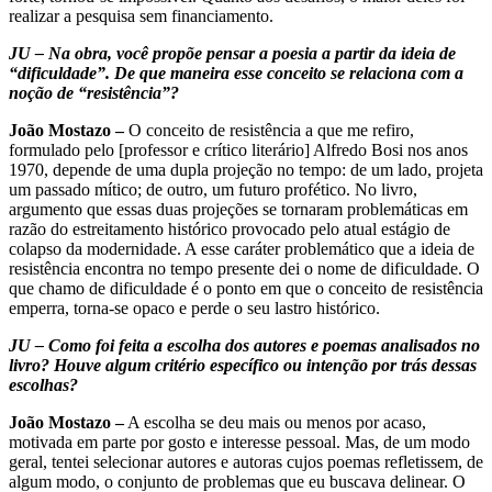
realizar a pesquisa sem financiamento.
JU – Na obra, você propõe pensar a poesia a partir da ideia de
“dificuldade”. De que maneira esse conceito se relaciona com a
noção de “resistência”?
João Mostazo –
O conceito de resistência a que me refiro,
formulado pelo [professor e crítico literário] Alfredo Bosi nos anos
1970, depende de uma dupla projeção no tempo: de um lado, projeta
um passado mítico; de outro, um futuro profético. No livro,
argumento que essas duas projeções se tornaram problemáticas em
razão do estreitamento histórico provocado pelo atual estágio de
colapso da modernidade. A esse caráter problemático que a ideia de
resistência encontra no tempo presente dei o nome de dificuldade. O
que chamo de dificuldade é o ponto em que o conceito de resistência
emperra, torna-se opaco e perde o seu lastro histórico.
JU – Como foi feita a escolha dos autores e poemas analisados no
livro? Houve algum critério específico ou intenção por trás dessas
escolhas?
João Mostazo –
A escolha se deu mais ou menos por acaso,
motivada em parte por gosto e interesse pessoal. Mas, de um modo
geral, tentei selecionar autores e autoras cujos poemas refletissem, de
algum modo, o conjunto de problemas que eu buscava delinear. O