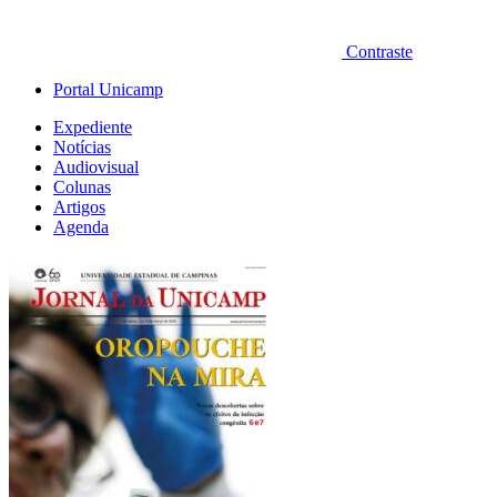
Contraste
Portal Unicamp
Expediente
Notícias
Audiovisual
Colunas
Artigos
Agenda