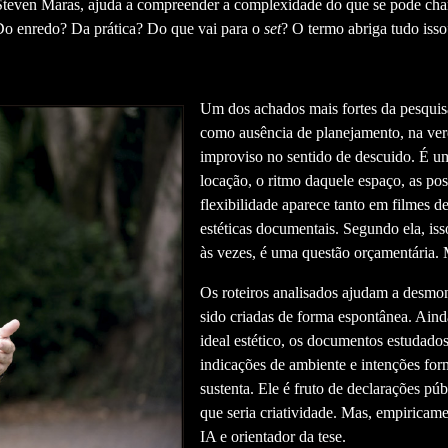
teven Maras, ajuda a compreender a complexidade do que se pode cham
Do enredo? Da prática? Do que vai para o
set
? O termo abriga tudo isso
Um dos achados mais fortes da pesquisa
como ausência de planejamento, na verda
improviso no sentido de descuido. É uma
locação, o ritmo daquele espaço, as pos
flexibilidade aparece tanto em filmes
estéticas documentais. Segundo ela, iss
às vezes, é uma questão orçamentária. M
Os roteiros analisados ajudam a desmon
sido criadas de forma espontânea. Aind
ideal estético, os documentos estudado
indicações de ambiente e intenções form
sustenta. Ele é fruto de declarações pú
que seria criatividade. Mas, empiricame
IA e orientador da tese.