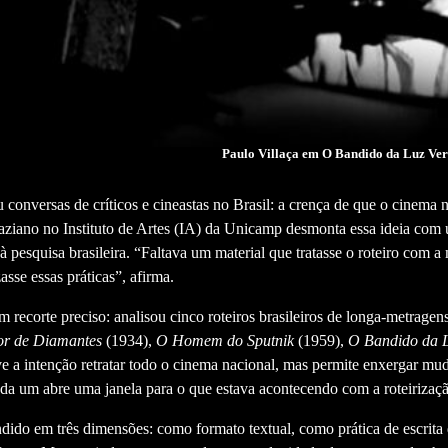
Paulo Villaça em O Bandido da Luz Verm
onversas de críticos e cineastas no Brasil: a crença de que o cinema n
iano no Instituto de Artes (IA) da Unicamp desmonta essa ideia com u
à pesquisa brasileira. “Faltava um material que tratasse o roteiro com a
se essas práticas”, afirma.
m recorte preciso: analisou cinco roteiros brasileiros de longa-metragen
r de Diamantes
(1934),
O Homem do Sputnik
(1959),
O Bandido da 
ve a intenção retratar todo o cinema nacional, mas permite enxergar mu
da um abre uma janela para o que estava acontecendo com a roteirizaç
endido em três dimensões: como formato textual, como prática de escrit