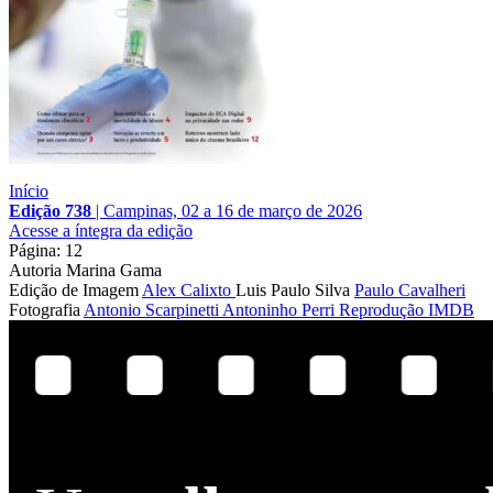
Início
Edição 738
|
Campinas, 02 a 16 de março de 2026
Acesse a íntegra da edição
Página: 12
Autoria
Marina Gama
Edição de Imagem
Alex Calixto
Luis Paulo Silva
Paulo Cavalheri
Fotografia
Antonio Scarpinetti
Antoninho Perri
Reprodução IMDB