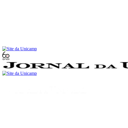
Conteúdo principal
Menu principal
Rodapé
Menu
Buscar