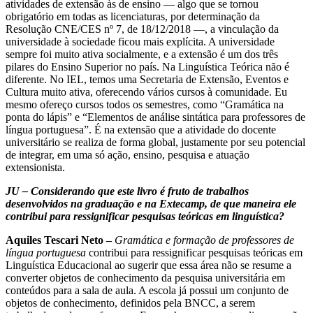
atividades de extensão às de ensino — algo que se tornou
obrigatório em todas as licenciaturas, por determinação da
Resolução CNE/CES nº 7, de 18/12/2018 —, a vinculação da
universidade à sociedade ficou mais explícita. A universidade
sempre foi muito ativa socialmente, e a extensão é um dos três
pilares do Ensino Superior no país. Na Linguística Teórica não é
diferente. No IEL, temos uma Secretaria de Extensão, Eventos e
Cultura muito ativa, oferecendo vários cursos à comunidade. Eu
mesmo ofereço cursos todos os semestres, como “Gramática na
ponta do lápis” e “Elementos de análise sintática para professores de
língua portuguesa”. É na extensão que a atividade do docente
universitário se realiza de forma global, justamente por seu potencial
de integrar, em uma só ação, ensino, pesquisa e atuação
extensionista.
JU – Considerando que este livro é fruto de trabalhos
desenvolvidos na graduação e na Extecamp, de que maneira ele
contribui para ressignificar pesquisas teóricas em linguística?
Aquiles Tescari Neto –
Gramática e formação de professores de
língua portuguesa
contribui para ressignificar pesquisas teóricas em
Linguística Educacional ao sugerir que essa área não se resume a
converter objetos de conhecimento da pesquisa universitária em
conteúdos para a sala de aula. A escola já possui um conjunto de
objetos de conhecimento, definidos pela BNCC, a serem