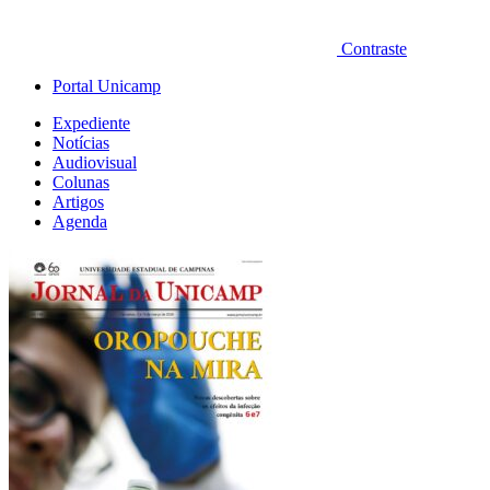
Contraste
Portal Unicamp
Expediente
Notícias
Audiovisual
Colunas
Artigos
Agenda