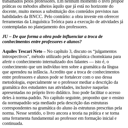
trabalhados pelos professores. Em nenhum momento o livro propõe
práticas ou métodos alheios àquilo que já está no horizonte do
docente, muito menos a substituição dos conteúdos previstos nas
habilidades da BNCC. Pelo contrário: a obra investe em oferecer
ferramentas da Linguística Teórica para a execução de atividades já
contempladas no planejamento dos professores.
JU – De que forma a obra pode influenciar a troca de
conhecimentos entre professores e alunos?
Aquiles Tescari Neto –
No capítulo 3, discuto os “julgamentos
introspectivos”, método utilizado pela linguística chomskiana para
aferir o conhecimento internalizado dos falantes — isto é, o
conhecimento que um indivíduo tem sobre a gramática da língua
que aprendeu na infância. Acredito que a troca de conhecimentos
entre professores e alunos pode se fortalecer com o uso dessa
metodologia, especialmente se o professor mediar a descrição da
gramática dos estudantes nas atividades, inclusive naquelas
apresentadas no próprio livro didático. Isso pode facilitar o acesso
deles à norma-padrão. No capítulo seguinte, proponho que o ensino
da normapadrão seja mediado pela descrição das estruturas
correspondentes na gramática do aluno às estruturas prescritas pela
norma. Nesse sentido, o livro ancora a teoria na prática e se torna
uma ferramenta fundamental ao professor em formação inicial e
continuada.