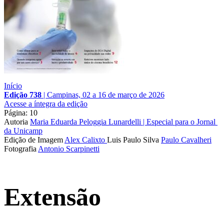
Início
Edição 738
|
Campinas, 02 a 16 de março de 2026
Acesse a íntegra da edição
Página: 10
Autoria
Maria Eduarda Peloggia Lunardelli | Especial para o Jornal 
da Unicamp
Edição de Imagem
Alex Calixto
Luis Paulo Silva
Paulo Cavalheri
Fotografia
Antonio Scarpinetti
Extensão