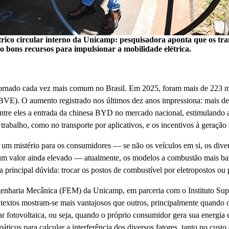
trico circular interno da Unicamp: pesquisadora aponta que os tra
ão bons recursos para impulsionar a mobilidade elétrica.
se tornado cada vez mais comum no Brasil. Em 2025, foram mais de 223 m
(ABVE). O aumento registrado nos últimos dez anos impressiona: mai
entre eles a entrada da chinesa BYD no mercado nacional, estimulando 
rabalho, como no transporte por aplicativos, e os incentivos à geração d
um mistério para os consumidores — se não os veículos em si, os diver
, um valor ainda elevado — atualmente, os modelos a combustão mais 
 a principal dúvida: trocar os postos de combustível por eletropostos
enharia Mecânica (FEM) da Unicamp, em parceria com o Instituto Supe
ntextos mostram-se mais vantajosos que outros, principalmente quando o
r fotovoltaica, ou seja, quando o próprio consumidor gera sua energia elé
icos para calcular a interferência dos diversos fatores, tanto no custo