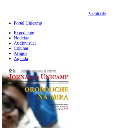
Contraste
Portal Unicamp
Expediente
Notícias
Audiovisual
Colunas
Artigos
Agenda