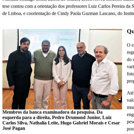
tese contou com a orientação dos professores Luiz Carlos Pereira da
de Lisboa, e coorientação de Cindy Paola Guzman Lascano, do Insti
Qu
O e
reg
do 
var
fot
pro
Até
val
mud
Membros da banca examinadora da pesquisa. Da
eng
esquerda para a direita, Pedro Drumond Junior, Luiz
pes
Carlos Silva, Nathalia Leite, Hugo Gabriel Morais e Cesar
José Pagan
pos