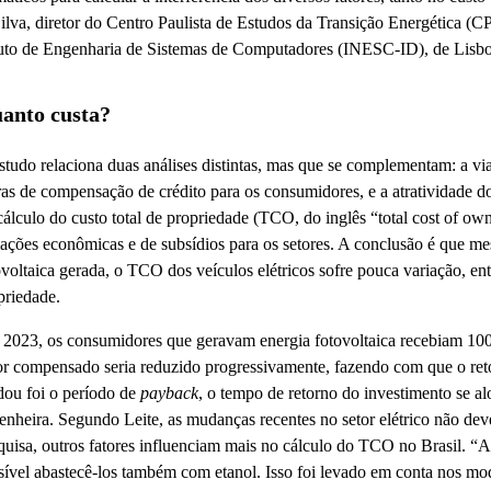
 Silva, diretor do Centro Paulista de Estudos da Transição Energética
tuto de Engenharia de Sistemas de Computadores (INESC-ID), de Lisbo
anto custa?
studo relaciona duas análises distintas, mas que se complementam: a via
ras de compensação de crédito para os consumidores, e a atratividade d
cálculo do custo total de propriedade (TCO, do inglês “total cost of 
iações econômicas e de subsídios para os setores. A conclusão é que
ovoltaica gerada, o TCO dos veículos elétricos sofre pouca variação, 
priedade.
 2023, os consumidores que geravam energia fotovoltaica recebiam 10
or compensado seria reduzido progressivamente, fazendo com que o ret
ou foi o período de
payback
, o tempo de retorno do investimento se a
enheira. Segundo Leite, as mudanças recentes no setor elétrico não de
quisa, outros fatores influenciam mais no cálculo do TCO no Brasil. “A
sível abastecê-los também com etanol. Isso foi levado em conta nos mo