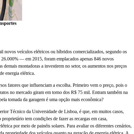
nsportes
il novos veículos elétricos ou híbridos comercializados, segundo os
s de 26.000% — em 2015, foram emplacados apenas 846 novos
as demais montadoras a investirem no setor, os aumentos nos preços
e energia elétrica.
sos fatores que influenciam a escolha. Primeiro vem o preço, pois o
baratos no mercado giram em torno dos R$ 75 mil. Entram também na
 ou pela tomada da garagem é uma opção mais econômica?
rior Técnico da Universidade de Lisboa, é que, em muitos casos,
 proprietário tem condições de fazer as recargas em casa,
trica por meio de painéis solares. Para avaliar os diferentes cenários,
 da propriedade dos veículos quanto na geração de energia elétrica. A