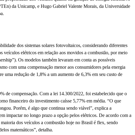
 (CPTEn) da Unicamp, e Hugo Gabriel Valente Morais, da Universidade
a.
bilidade dos sistemas solares fotovoltaicos, considerando diferentes
os veículos elétricos em relação aos movidos a combustão, por meio
ownership”). Os modelos também levaram em conta as possíveis
 mesmo com uma compensação menor aos consumidores pela energia
entre uma redução de 1,8% a um aumento de 6,3% em seu custo de
0% de compensação. Com a lei 14.300/2022, foi estabelecido que o
orno financeiro do investimento caísse 5,77% em média. “O que
longou. Porém, é algo que continua sendo viável”, explica a
vem impactar no longo prazo a opção pelos elétricos. De acordo com a
 maioria dos veículos a combustão hoje no Brasil é flex, sendo
delos matemáticos”, detalha.