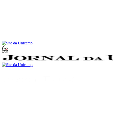
Conteúdo principal
Menu principal
Rodapé
Menu
Buscar