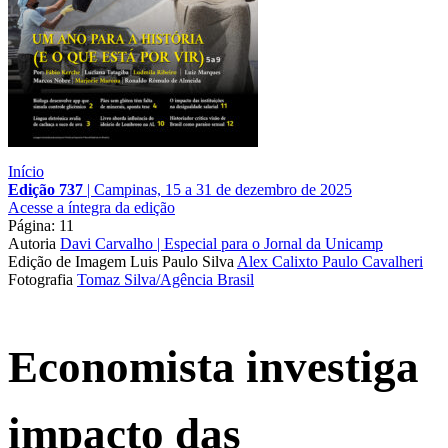
Início
Edição 737
|
Campinas, 15 a 31 de dezembro de 2025
Acesse a íntegra da edição
Página: 11
Autoria
Davi Carvalho | Especial para o Jornal da Unicamp
Edição de Imagem
Luis Paulo Silva
Alex Calixto
Paulo Cavalheri
Fotografia
Tomaz Silva/Agência Brasil
Economista investiga
impacto das