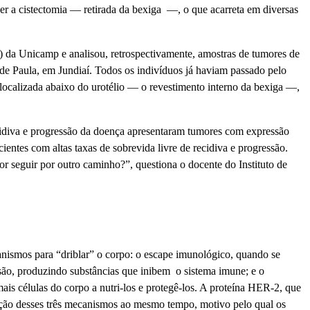
ser a cistectomia — retirada da bexiga —, o que acarreta em diversas
da Unicamp e analisou, retrospectivamente, amostras de tumores de
 de Paula, em Jundiaí. Todos os indivíduos já haviam passado pelo
localizada abaixo do urotélio — o revestimento interno da bexiga —,
recidiva e progressão da doença apresentaram tumores com expressão
ntes com altas taxas de sobrevida livre de recidiva e progressão.
 seguir por outro caminho?”, questiona o docente do Instituto de
anismos para “driblar” o corpo: o escape imunológico, quando se
ssão, produzindo substâncias que inibem o sistema imune; e o
is células do corpo a nutri-los e protegê-los. A proteína HER-2, que
 ação desses três mecanismos ao mesmo tempo, motivo pelo qual os