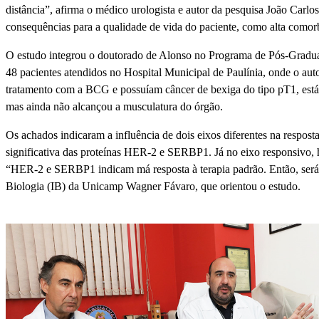
distância”, afirma o médico urologista e autor da pesquisa João Carlo
consequências para a qualidade de vida do paciente, como alta comorb
O estudo integrou o doutorado de Alonso no Programa de Pós-Gradua
48 pacientes atendidos no Hospital Municipal de Paulínia, onde o aut
tratamento com a BCG e possuíam câncer de bexiga do tipo pT1, estág
mas ainda não alcançou a musculatura do órgão.
Os achados indicaram a influência de dois eixos diferentes na respos
significativa das proteínas HER-2 e SERBP1. Já no eixo responsivo, h
“HER-2 e SERBP1 indicam má resposta à terapia padrão. Então, será q
Biologia (IB) da Unicamp Wagner Fávaro, que orientou o estudo.