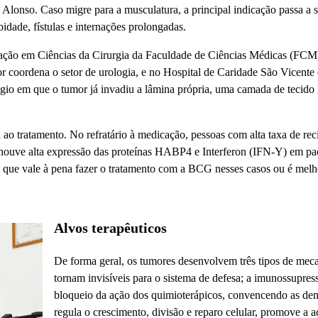
s Alonso. Caso migre para a musculatura, a principal indicação passa a 
idade, fístulas e internações prolongadas.
ção em Ciências da Cirurgia da Faculdade de Ciências Médicas (FCM) 
or coordena o setor de urologia, e no Hospital de Caridade São Vicente
io em que o tumor já invadiu a lâmina própria, uma camada de tecido 
ta ao tratamento. No refratário à medicação, pessoas com alta taxa de 
ouve alta expressão das proteínas HABP4 e Interferon (IFN-Y) em pacie
ue vale à pena fazer o tratamento com a BCG nesses casos ou é melhor
Alvos terapêuticos
De forma geral, os tumores desenvolvem três tipos de mec
tornam invisíveis para o sistema de defesa; a imunossupre
bloqueio da ação dos quimioterápicos, convencendo as dema
regula o crescimento, divisão e reparo celular, promove a