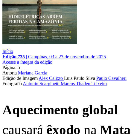
Início
Edição 735
|
Campinas, 03 a 23 de novembro de 2025
Acesse a íntegra da edição
Página: 5
Autoria
Mariana Garcia
Edição de Imagem
Alex Calixto
Luis Paulo Silva
Paulo Cavalheri
Fotografia
Antonio Scarpinetti
Marcus Thadeu Teixeira
Aquecimento global
causará
êxodo
na
Mata