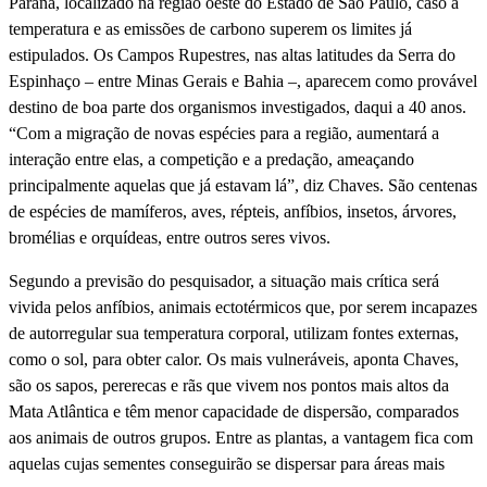
Paraná, localizado na região oeste do Estado de São Paulo, caso a
temperatura e as emissões de carbono superem os limites já
estipulados. Os Campos Rupestres, nas altas latitudes da Serra do
Espinhaço – entre Minas Gerais e Bahia –, aparecem como provável
destino de boa parte dos organismos investigados, daqui a 40 anos.
“Com a migração de novas espécies para a região, aumentará a
interação entre elas, a competição e a predação, ameaçando
principalmente aquelas que já estavam lá”, diz Chaves. São centenas
de espécies de mamíferos, aves, répteis, anfíbios, insetos, árvores,
bromélias e orquídeas, entre outros seres vivos.
Segundo a previsão do pesquisador, a situação mais crítica será
vivida pelos anfíbios, animais ectotérmicos que, por serem incapazes
de autorregular sua temperatura corporal, utilizam fontes externas,
como o sol, para obter calor. Os mais vulneráveis, aponta Chaves,
são os sapos, pererecas e rãs que vivem nos pontos mais altos da
Mata Atlântica e têm menor capacidade de dispersão, comparados
aos animais de outros grupos. Entre as plantas, a vantagem fica com
aquelas cujas sementes conseguirão se dispersar para áreas mais