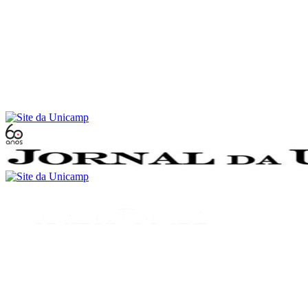
Conteúdo principal
Menu principal
Rodapé
Menu
Buscar