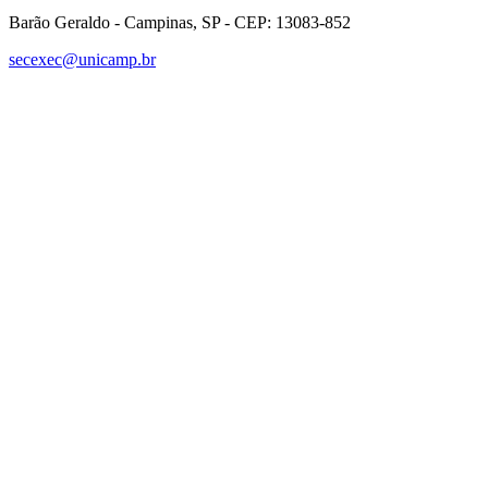
Barão Geraldo - Campinas, SP - CEP: 13083-852
secexec@unicamp.br
Link para o Facebook
Link para o Linkedin
Link para o Instagram