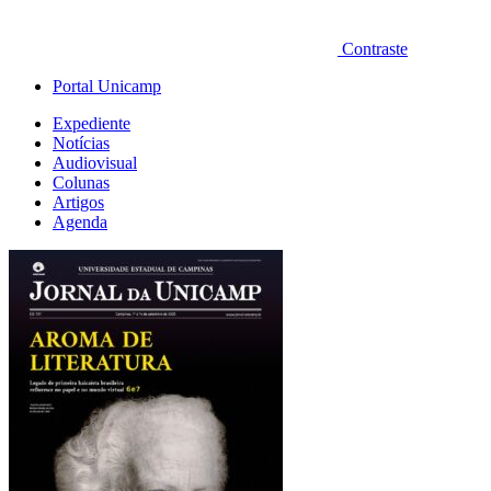
Contraste
Portal Unicamp
Expediente
Notícias
Audiovisual
Colunas
Artigos
Agenda