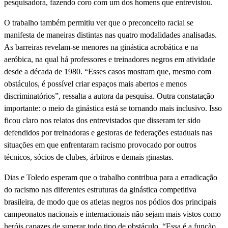
pesquisadora, fazendo coro com um dos homens que entrevistou.
O trabalho também permitiu ver que o preconceito racial se
manifesta de maneiras distintas nas quatro modalidades analisadas.
As barreiras revelam-se menores na ginástica acrobática e na
aeróbica, na qual há professores e treinadores negros em atividade
desde a década de 1980. “Esses casos mostram que, mesmo com
obstáculos, é possível criar espaços mais abertos e menos
discriminatórios”, ressalta a autora da pesquisa. Outra constatação
importante: o meio da ginástica está se tornando mais inclusivo. Isso
ficou claro nos relatos dos entrevistados que disseram ter sido
defendidos por treinadoras e gestoras de federações estaduais nas
situações em que enfrentaram racismo provocado por outros
técnicos, sócios de clubes, árbitros e demais ginastas.
Dias e Toledo esperam que o trabalho contribua para a erradicação
do racismo nas diferentes estruturas da ginástica competitiva
brasileira, de modo que os atletas negros nos pódios dos principais
campeonatos nacionais e internacionais não sejam mais vistos como
heróis capazes de superar todo tipo de obstáculo. “Essa é a função