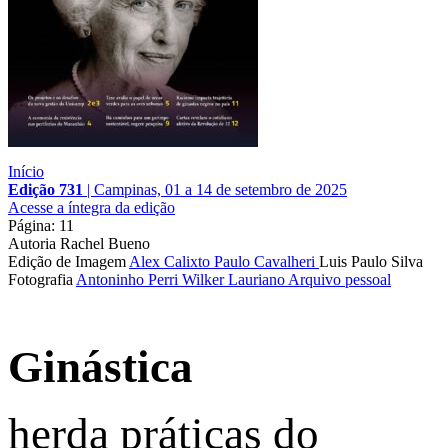
Início
Edição 731
|
Campinas, 01 a 14 de setembro de 2025
Acesse a íntegra da edição
Página: 11
Autoria
Rachel Bueno
Edição de Imagem
Alex Calixto
Paulo Cavalheri
Luis Paulo Silva
Fotografia
Antoninho Perri
Wilker Lauriano
Arquivo pessoal
Ginástica
herda práticas do