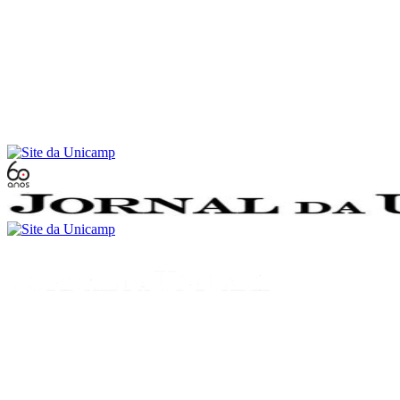
Conteúdo principal
Menu principal
Rodapé
Menu
Buscar