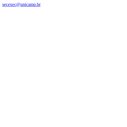
secexec@unicamp.br
Link para o Facebook
Link para o Linkedin
Link para o Instagram