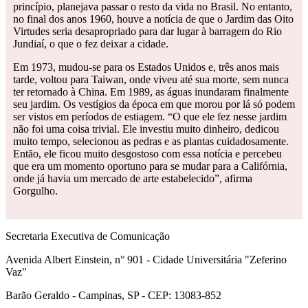
princípio, planejava passar o resto da vida no Brasil. No entanto,
no final dos anos 1960, houve a notícia de que o Jardim das Oito
Virtudes seria desapropriado para dar lugar à barragem do Rio
Jundiaí, o que o fez deixar a cidade.
Em 1973, mudou-se para os Estados Unidos e, três anos mais
tarde, voltou para Taiwan, onde viveu até sua morte, sem nunca
ter retornado à China. Em 1989, as águas inundaram finalmente
seu jardim. Os vestígios da época em que morou por lá só podem
ser vistos em períodos de estiagem. “O que ele fez nesse jardim
não foi uma coisa trivial. Ele investiu muito dinheiro, dedicou
muito tempo, selecionou as pedras e as plantas cuidadosamente.
Então, ele ficou muito desgostoso com essa notícia e percebeu
que era um momento oportuno para se mudar para a Califórnia,
onde já havia um mercado de arte estabelecido”, afirma
Gorgulho.
Secretaria Executiva de Comunicação
Avenida Albert Einstein, n° 901 - Cidade Universitária "Zeferino
Vaz"
Barão Geraldo - Campinas, SP - CEP: 13083-852