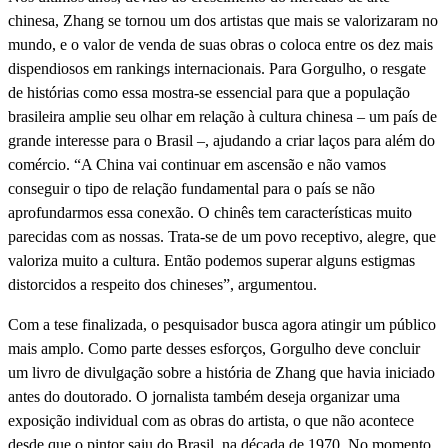
chinesa, Zhang se tornou um dos artistas que mais se valorizaram no
mundo, e o valor de venda de suas obras o coloca entre os dez mais
dispendiosos em rankings internacionais. Para Gorgulho, o resgate
de histórias como essa mostra-se essencial para que a população
brasileira amplie seu olhar em relação à cultura chinesa – um país de
grande interesse para o Brasil –, ajudando a criar laços para além do
comércio. “A China vai continuar em ascensão e não vamos
conseguir o tipo de relação fundamental para o país se não
aprofundarmos essa conexão. O chinês tem características muito
parecidas com as nossas. Trata-se de um povo receptivo, alegre, que
valoriza muito a cultura. Então podemos superar alguns estigmas
distorcidos a respeito dos chineses”, argumentou.
Com a tese finalizada, o pesquisador busca agora atingir um público
mais amplo. Como parte desses esforços, Gorgulho deve concluir
um livro de divulgação sobre a história de Zhang que havia iniciado
antes do doutorado. O jornalista também deseja organizar uma
exposição individual com as obras do artista, o que não acontece
desde que o pintor saiu do Brasil, na década de 1970. No momento,