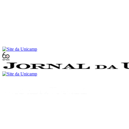
Conteúdo principal
Menu principal
Rodapé
Menu
Buscar