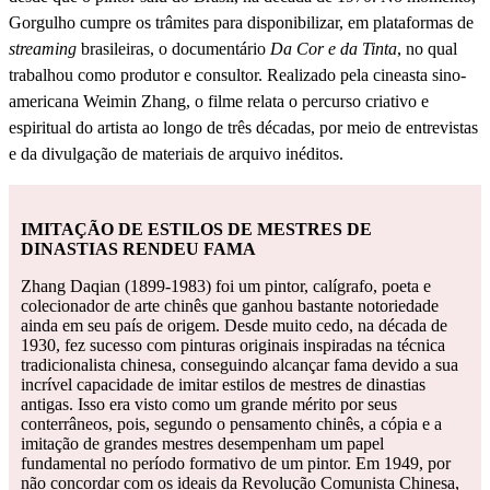
Gorgulho cumpre os trâmites para disponibilizar, em plataformas de
streaming
brasileiras, o documentário
Da Cor e da Tinta
, no qual
trabalhou como produtor e consultor. Realizado pela cineasta sino-
americana Weimin Zhang, o filme relata o percurso criativo e
espiritual do artista ao longo de três décadas, por meio de entrevistas
e da divulgação de materiais de arquivo inéditos.
IMITAÇÃO DE ESTILOS DE MESTRES DE
DINASTIAS RENDEU FAMA
Zhang Daqian (1899-1983) foi um pintor, calígrafo, poeta e
colecionador de arte chinês que ganhou bastante notoriedade
ainda em seu país de origem. Desde muito cedo, na década de
1930, fez sucesso com pinturas originais inspiradas na técnica
tradicionalista chinesa, conseguindo alcançar fama devido a sua
incrível capacidade de imitar estilos de mestres de dinastias
antigas. Isso era visto como um grande mérito por seus
conterrâneos, pois, segundo o pensamento chinês, a cópia e a
imitação de grandes mestres desempenham um papel
fundamental no período formativo de um pintor. Em 1949, por
não concordar com os ideais da Revolução Comunista Chinesa,