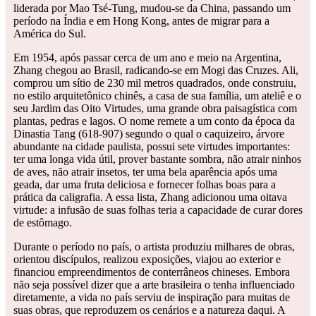
liderada por Mao Tsé-Tung, mudou-se da China, passando um
período na Índia e em Hong Kong, antes de migrar para a
América do Sul.
Em 1954, após passar cerca de um ano e meio na Argentina,
Zhang chegou ao Brasil, radicando-se em Mogi das Cruzes. Ali,
comprou um sítio de 230 mil metros quadrados, onde construiu,
no estilo arquitetônico chinês, a casa de sua família, um ateliê e o
seu Jardim das Oito Virtudes, uma grande obra paisagística com
plantas, pedras e lagos. O nome remete a um conto da época da
Dinastia Tang (618-907) segundo o qual o caquizeiro, árvore
abundante na cidade paulista, possui sete virtudes importantes:
ter uma longa vida útil, prover bastante sombra, não atrair ninhos
de aves, não atrair insetos, ter uma bela aparência após uma
geada, dar uma fruta deliciosa e fornecer folhas boas para a
prática da caligrafia. A essa lista, Zhang adicionou uma oitava
virtude: a infusão de suas folhas teria a capacidade de curar dores
de estômago.
Durante o período no país, o artista produziu milhares de obras,
orientou discípulos, realizou exposições, viajou ao exterior e
financiou empreendimentos de conterrâneos chineses. Embora
não seja possível dizer que a arte brasileira o tenha influenciado
diretamente, a vida no país serviu de inspiração para muitas de
suas obras, que reproduzem os cenários e a natureza daqui. A