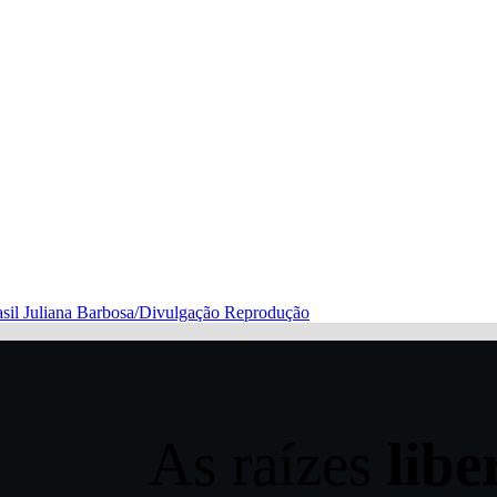
sil
Juliana Barbosa/Divulgação
Reprodução
As raízes
libe