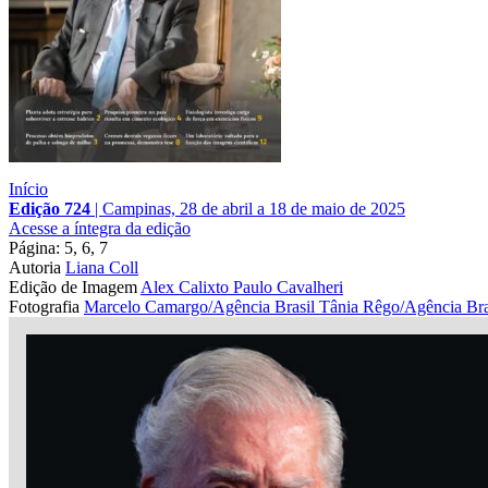
Início
Edição 724
|
Campinas, 28 de abril a 18 de maio de 2025
Acesse a íntegra da edição
Página: 5, 6, 7
Autoria
Liana Coll
Edição de Imagem
Alex Calixto
Paulo Cavalheri
Fotografia
Marcelo Camargo/Agência Brasil
Tânia Rêgo/Agência Bra