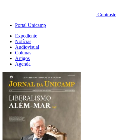
Contraste
Portal Unicamp
Expediente
Notícias
Audiovisual
Colunas
Artigos
Agenda