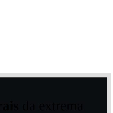
rais
da extrema