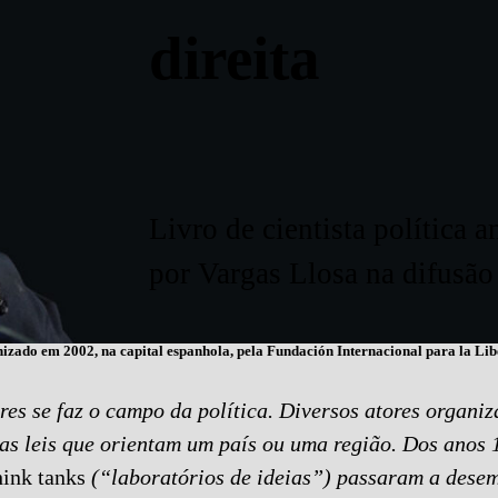
direita
Livro de cientista política a
por Vargas Llosa na difusão
zado em 2002, na capital espanhola, pela Fundación Internacional para la Liber
es se faz o campo da política. Diversos atores organiz
das leis que orientam um país ou uma região. Dos anos 
hink tanks
(“laboratórios de ideias”) passaram a dese