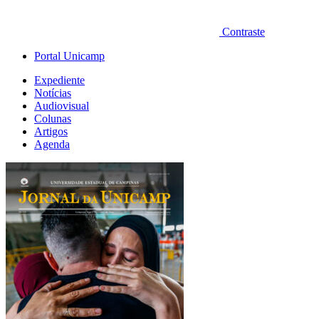
Contraste
Portal Unicamp
Expediente
Notícias
Audiovisual
Colunas
Artigos
Agenda