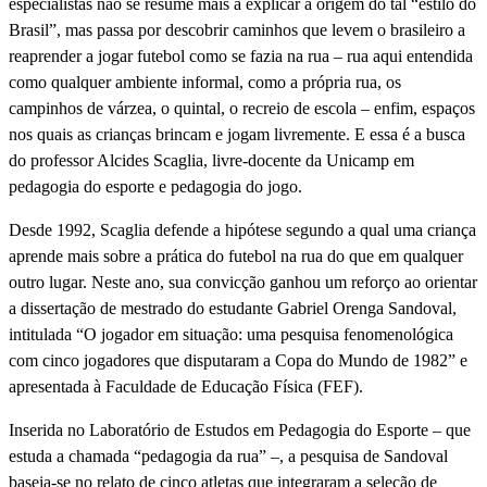
especialistas não se resume mais a explicar a origem do tal “estilo do
Brasil”, mas passa por descobrir caminhos que levem o brasileiro a
reaprender a jogar futebol como se fazia na rua – rua aqui entendida
como qualquer ambiente informal, como a própria rua, os
campinhos de várzea, o quintal, o recreio de escola – enfim, espaços
nos quais as crianças brincam e jogam livremente. E essa é a busca
do professor Alcides Scaglia, livre-docente da Unicamp em
pedagogia do esporte e pedagogia do jogo.
Desde 1992, Scaglia defende a hipótese segundo a qual uma criança
aprende mais sobre a prática do futebol na rua do que em qualquer
outro lugar. Neste ano, sua convicção ganhou um reforço ao orientar
a dissertação de mestrado do estudante Gabriel Orenga Sandoval,
intitulada “O jogador em situação: uma pesquisa fenomenológica
com cinco jogadores que disputaram a Copa do Mundo de 1982” e
apresentada à Faculdade de Educação Física (FEF).
Inserida no Laboratório de Estudos em Pedagogia do Esporte – que
estuda a chamada “pedagogia da rua” –, a pesquisa de Sandoval
baseia-se no relato de cinco atletas que integraram a seleção de