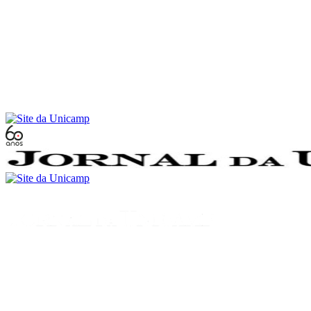
Conteúdo principal
Menu principal
Rodapé
Menu
Buscar