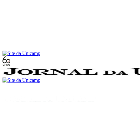
Conteúdo principal
Menu principal
Rodapé
Menu
Buscar