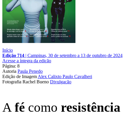
Início
Edição 714
|
Campinas, 30 de setembro a 13 de outubro de 2024
Acesse a íntegra da edição
Página: 8
Autoria
Paula Penedo
Edição de Imagem
Alex Calixto
Paulo Cavalheri
Fotografia
Rachel Bueno
Divulgação
A
fé
como
resistência