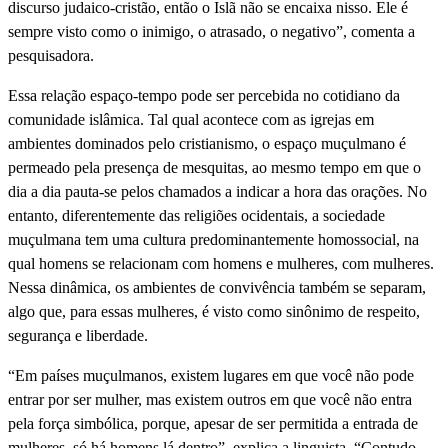
discurso judaico-cristão, então o Islã não se encaixa nisso. Ele é
sempre visto como o inimigo, o atrasado, o negativo”, comenta a
pesquisadora.
Essa relação espaço-tempo pode ser percebida no cotidiano da
comunidade islâmica. Tal qual acontece com as igrejas em
ambientes dominados pelo cristianismo, o espaço muçulmano é
permeado pela presença de mesquitas, ao mesmo tempo em que o
dia a dia pauta-se pelos chamados a indicar a hora das orações. No
entanto, diferentemente das religiões ocidentais, a sociedade
muçulmana tem uma cultura predominantemente homossocial, na
qual homens se relacionam com homens e mulheres, com mulheres.
Nessa dinâmica, os ambientes de convivência também se separam,
algo que, para essas mulheres, é visto como sinônimo de respeito,
segurança e liberdade.
“Em países muçulmanos, existem lugares em que você não pode
entrar por ser mulher, mas existem outros em que você não entra
pela força simbólica, porque, apesar de ser permitida a entrada de
mulheres, só há homens lá dentro”, explica a linguista. “Contudo,