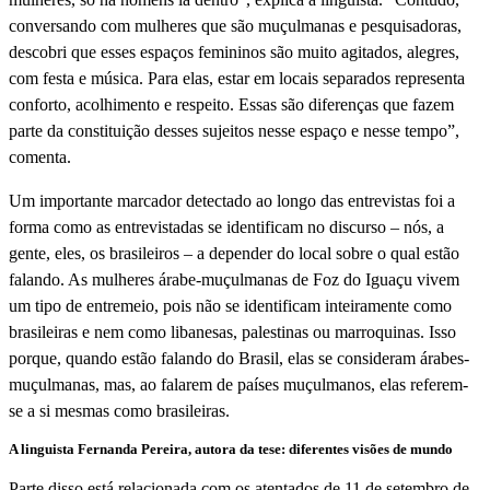
conversando com mulheres que são muçulmanas e pesquisadoras,
descobri que esses espaços femininos são muito agitados, alegres,
com festa e música. Para elas, estar em locais separados representa
conforto, acolhimento e respeito. Essas são diferenças que fazem
parte da constituição desses sujeitos nesse espaço e nesse tempo”,
comenta.
Um importante marcador detectado ao longo das entrevistas foi a
forma como as entrevistadas se identificam no discurso – nós, a
gente, eles, os brasileiros – a depender do local sobre o qual estão
falando. As mulheres árabe-muçulmanas de Foz do Iguaçu vivem
um tipo de entremeio, pois não se identificam inteiramente como
brasileiras e nem como libanesas, palestinas ou marroquinas. Isso
porque, quando estão falando do Brasil, elas se consideram árabes-
muçulmanas, mas, ao falarem de países muçulmanos, elas referem-
se a si mesmas como brasileiras.
A linguista Fernanda Pereira, autora da tese: diferentes visões de mundo
Parte disso está relacionada com os atentados de 11 de setembro de