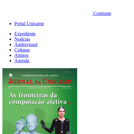
Contraste
Portal Unicamp
Expediente
Notícias
Audiovisual
Colunas
Artigos
Agenda