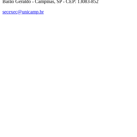
Barão Geraldo - Campinas, SP - CEP: 13083-852
secexec@unicamp.br
Link para o Facebook
Link para o Linkedin
Link para o Instagram