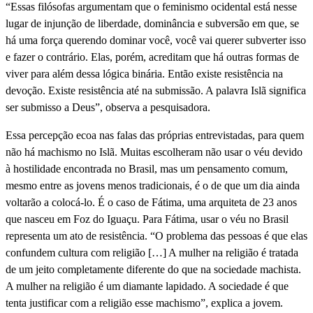
“Essas filósofas argumentam que o feminismo ocidental está nesse
lugar de injunção de liberdade, dominância e subversão em que, se
há uma força querendo dominar você, você vai querer subverter isso
e fazer o contrário. Elas, porém, acreditam que há outras formas de
viver para além dessa lógica binária. Então existe resistência na
devoção. Existe resistência até na submissão. A palavra Islã significa
ser submisso a Deus”, observa a pesquisadora.
Essa percepção ecoa nas falas das próprias entrevistadas, para quem
não há machismo no Islã. Muitas escolheram não usar o véu devido
à hostilidade encontrada no Brasil, mas um pensamento comum,
mesmo entre as jovens menos tradicionais, é o de que um dia ainda
voltarão a colocá-lo. É o caso de Fátima, uma arquiteta de 23 anos
que nasceu em Foz do Iguaçu. Para Fátima, usar o véu no Brasil
representa um ato de resistência. “O problema das pessoas é que elas
confundem cultura com religião […] A mulher na religião é tratada
de um jeito completamente diferente do que na sociedade machista.
A mulher na religião é um diamante lapidado. A sociedade é que
tenta justificar com a religião esse machismo”, explica a jovem.