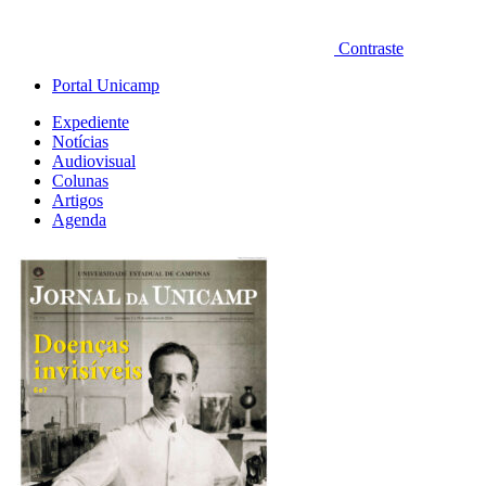
Contraste
Portal Unicamp
Expediente
Notícias
Audiovisual
Colunas
Artigos
Agenda