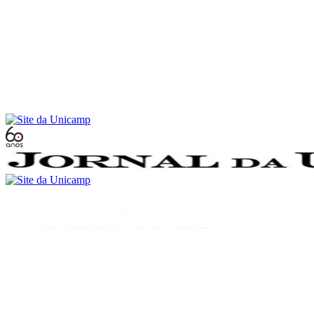
Conteúdo principal
Menu principal
Rodapé
Menu
Buscar