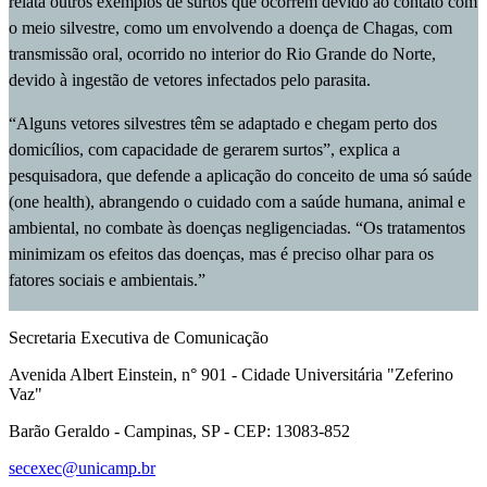
relata outros exemplos de surtos que ocorrem devido ao contato com
o meio silvestre, como um envolvendo a doença de Chagas, com
transmissão oral, ocorrido no interior do Rio Grande do Norte,
devido à ingestão de vetores infectados pelo parasita.
“Alguns vetores silvestres têm se adaptado e chegam perto dos
domicílios, com capacidade de gerarem surtos”, explica a
pesquisadora, que defende a aplicação do conceito de uma só saúde
(one health), abrangendo o cuidado com a saúde humana, animal e
ambiental, no combate às doenças negligenciadas. “Os tratamentos
minimizam os efeitos das doenças, mas é preciso olhar para os
fatores sociais e ambientais.”
Secretaria Executiva de Comunicação
Avenida Albert Einstein, n° 901 - Cidade Universitária "Zeferino
Vaz"
Barão Geraldo - Campinas, SP - CEP: 13083-852
secexec@unicamp.br
Link para o Facebook