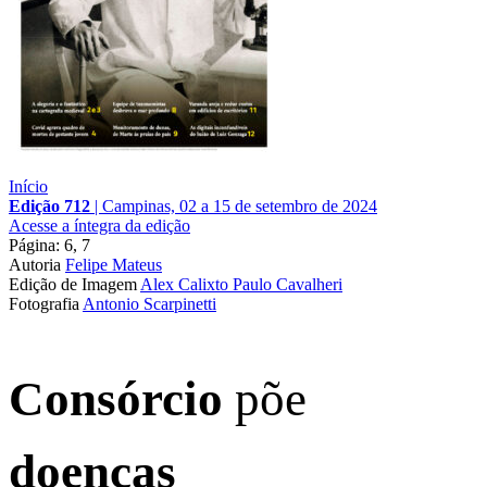
Início
Edição 712
|
Campinas, 02 a 15 de setembro de 2024
Acesse a íntegra da edição
Página: 6, 7
Autoria
Felipe Mateus
Edição de Imagem
Alex Calixto
Paulo Cavalheri
Fotografia
Antonio Scarpinetti
Consórcio
põe
doenças