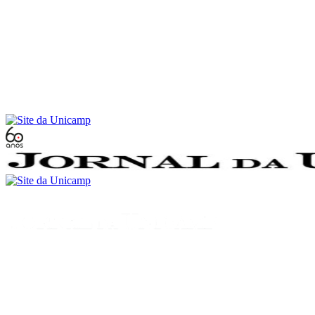
Conteúdo principal
Menu principal
Rodapé
Menu
Buscar