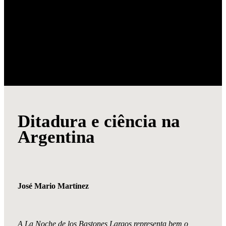
humanos, terminou o governo tendo registrado milhares de
prisões arbitrárias e denúncias de tortura. O número de vítimas
fatais da ditadura Pinochet pode ter chegado a 3 mil.
Stroessner também entrou para a história como um governo
sangrento, com cerca de 150 mil presos políticos, mais de 3 mil
mortes e diversas acusações de que teria dado abrigo a nazistas
fugidos da Europa depois da Segunda Guerra Mundial.
Ditadura e ciência na
Argentina
José Mario Martínez
A La Noche de los Bastones Largos
representa bem o