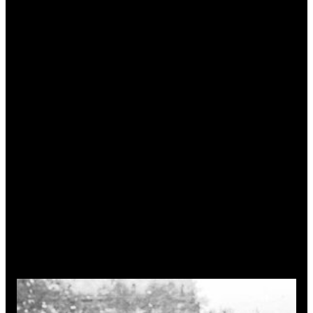
dos regimes autoritários. O pesquisador lembrou, por exemplo,
que uma das primeiras medidas do golpe militar de 1966 na
Argentina, aquele liderado pelo general Onganía, teve por alvo,
justamente, as universidades.
No dia 29 de julho, em um episódio conhecido como La
Noche de los Bastones Largos (a noite dos grandes cassetetes,
em espanhol), policiais federais, a golpes de cassetete e usando
bombas de gás lacrimogêneo, invadiram a Universidade de
Buenos Aires e prenderam 400 alunos e professores. O grupo
protestava contra o decreto do novo governo que suprimia a
autonomia das universidades (
leia artigo abaixo
).
Segundo dados publicados pela Agência Fapesp, cerca de
1.400 docentes argentinos renunciaram, então, a seus cargos e
pelo menos 300 se exilaram. Metade conseguiu trabalho em
outras instituições latino-americanas, principalmente
universidades do Chile, do México e da Venezuela. Quase uma
centena deles mudou-se para os Estados Unidos e o Canadá e
cerca de 40 migraram para a Europa. A Unicamp contratou
dezenas de pesquisadores argentinos à época.