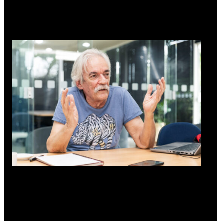
primo do meu pai foram assassinados pelos fascistas
espanhóis”, relembrou no mesmo discurso.
O professor e matemático José Mario Martínez: “As
ditaduras vivem sempre em uma situação de conflito com a
ciência” (Foto: Felipe Bezerra)
Martínez conta que, na Argentina, experimentou três períodos
de governo de exceção. O primeiro deles ainda menino,