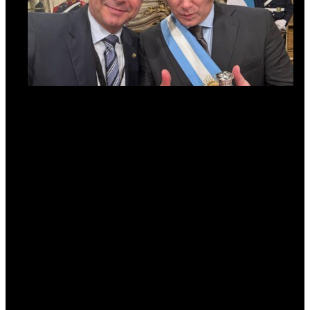
Depois de empossado, Javier Milei (à dir.) posa com Flávio
Bolsonaro: para Martínez, novo presidente pode “ameaçar
tudo na Argentina e não apenas a ciência” (Foto:
Reprodução)
Martínez cita ainda o caso do general Juan José Torres, que
governou a Bolívia entre outubro de 1970 e agosto de 1971.
Considerado um dirigente progressista, foi deposto em um
golpe – também militar – apoiado pelos Estados Unidos e que
resultou na ditadura do general Hugo Banzer. JJ, como era
conhecido, defendia a soberania boliviana e da América Latina.
Exilado na Argentina, foi assassinado cinco anos depois de sua
deposição.
O continente experimentou ainda outras ditaduras militares,
como a do Chile (com Augusto Pinochet, de 1973 a 1990) e a
do Paraguai (com Alfredo Stroessner, de 1954 a 1989). O
primeiro, acusado de inúmeros casos de violação dos direitos