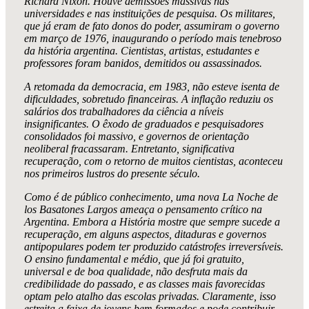
Richard Nixon. Houve demissões massivas nas
universidades e nas instituições de pesquisa. Os militares,
que já eram de fato donos do poder, assumiram o governo
em março de 1976, inaugurando o período mais tenebroso
da história argentina. Cientistas, artistas, estudantes e
professores foram banidos, demitidos ou assassinados.
A retomada da democracia, em 1983, não esteve isenta de
dificuldades, sobretudo financeiras. A inflação reduziu os
salários dos trabalhadores da ciência a níveis
insignificantes. O êxodo de graduados e pesquisadores
consolidados foi massivo, e governos de orientação
neoliberal fracassaram. Entretanto, significativa
recuperação, com o retorno de muitos cientistas, aconteceu
nos primeiros lustros do presente século.
Como é de público conhecimento, uma nova La Noche de
los Basatones Largos ameaça o pensamento crítico na
Argentina. Embora a História mostre que sempre sucede a
recuperação, em alguns aspectos, ditaduras e governos
antipopulares podem ter produzido catástrofes irreversíveis.
O ensino fundamental e médio, que já foi gratuito,
universal e de boa qualidade, não desfruta mais da
credibilidade do passado, e as classes mais favorecidas
optam pelo atalho das escolas privadas. Claramente, isso
estreita a faixa de jovens bem formados e pode contribuir,