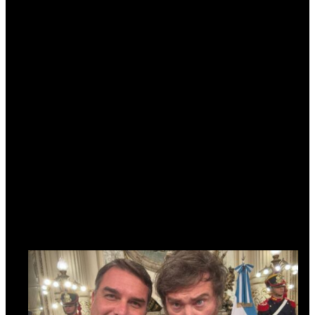
Argentina sob o governo do presidente Javier Milei. “Eu não
tenho bola de cristal, mas vejo a possibilidade de Milei ameaçar
tudo na Argentina e não apenas a ciência. Além do mais, não
podemos nos esquecer de que, na América Latina, já tivemos
ditaduras derivadas de um governo civil”, advertiu o professor,
referindo-se aos casos de Juan María Bordaberry (no poder de
1972 a 1976), no Uruguai, e de Alberto Fujimori (no poder de
1990 a 2000), no Peru.
Martínez observa, porém, que houve ditaduras militares no
continente com traços desenvolvimentistas – caso de Juan
Velasco Alvarado, que governou o Peru entre outubro de 1968
e agosto de 1975. “Tratou-se de uma ditadura militar com as
características negativas da repressão, mas, do ponto de vista
econômico, esse foi um governo progressista”, diz o professor.
“Alvarado implementou uma reforma agrária e promoveu
processos de nacionalização. Só que acabou sendo derrubado
por outros militares”, ressalva.