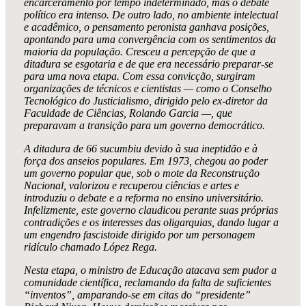
encarceramento por tempo indeterminado, mas o debate
político era intenso. De outro lado, no ambiente intelectual
e acadêmico, o pensamento peronista ganhava posições,
apontando para uma convergência com os sentimentos da
maioria da população. Cresceu a percepção de que a
ditadura se esgotaria e de que era necessário preparar-se
para uma nova etapa. Com essa convicção, surgiram
organizações de técnicos e cientistas — como o Conselho
Tecnológico do Justicialismo, dirigido pelo ex-diretor da
Faculdade de Ciências, Rolando Garcia —, que
preparavam a transição para um governo democrático.
A ditadura de 66 sucumbiu devido à sua ineptidão e à
força dos anseios populares. Em 1973, chegou ao poder
um governo popular que, sob o mote da Reconstrução
Nacional, valorizou e recuperou ciências e artes e
introduziu o debate e a reforma no ensino universitário.
Infelizmente, este governo claudicou perante suas próprias
contradições e os interesses das oligarquias, dando lugar a
um engendro fascistoide dirigido por um personagem
ridículo chamado López Rega.
Nesta etapa, o ministro de Educação atacava sem pudor a
comunidade científica, reclamando da falta de suficientes
“inventos”, amparando-se em citas do “presidente”