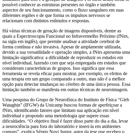
possível conhecer as estruturas presentes no órgão e também
aspectos de seu funcionamento, como o fluxo sanguíneo em suas
diferentes regiões e de que forma os impulsos nervosos se
relacionam com distintos estímulos e respostas.
Há várias técnicas de geração de imagens disponíveis, dentre as
quais a Espectroscopia Funcional no Infravermelho Próximo (fNirs,
na sigla em inglês), que permite analisar a atividade cerebral de
forma contínua e não invasiva. Apesar de amplamente utilizada,
devido a sua versatilidade e operação simples, a fNirs apresenta uma
limitação significativa: a dificuldade de reproduzir os estudos em
nível individual, fazendo com que seja empregada em estudos que
consideram características de grupos. Isso significa que essa
ferramenta se revela eficaz para mostrar, por exemplo, os efeitos de
uma terapia em um grupo comparado a outro, mas não é a melhor
opção para detectar mudanças no cérebro de uma única pessoa. Essa
limitação também se manifesta em outras técnicas de neuroimagem.
Uma pesquisa do Grupo de Neurofísica do Instituto de Física “Gleb
Wataghin” (IFGW) da Unicamp buscou formas de aperfeiçoar a
fNirs, identificando fatores que limitam sua aplicação em nível
individual e propondo uma metodologia que supere essas
dificuldades. “O objetivo final é fazer disso parte do dia a dia, levar
a neurociência para fora do laboratório e inseri-la em ambientes
comuns”, explica Sérgio Novi Junior, autor da tese que recebeu o