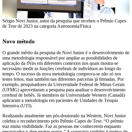
Sérgio Novi Junior, autor da pesquisa que recebeu o Prêmio Capes
de Tese de 2023 na categoria Astronomia/Física
Novo método
O grande mérito da pesquisa de Novi Junior é o desenvolvimento de
uma metodologia responsável por ampliar as possibilidades de
aplicação da fNirs em diferentes contextos nos quais mostra-se
necessário medir as funções cerebrais de indivíduos ao longo do
tempo. O sucesso da nova metodologia comprova-se não só nos
testes feitos, mas também nas diferentes parcerias já firmadas. Por
exemplo, pesquisadores da Universidade Federal de Minas Gerais
(UFMG) aproveitaram a pesquisa para analisar o desenvolvimento
cerebral de bebês. Já membros da Universidade Western (Canadá)
aplicaram a metodologia em pacientes de Unidades de Terapia
Intensiva (UTI).
Realizando atualmente um pós-doutorado na Western, Novi Junior
celebra o reconhecimento pelo Prêmio Capes de Tese. “O prêmio
traz muita visibilidade. Faz as pessoas me conhecerem enquanto
pesquisador e abre muitas portas.” A conquista também é motivo de