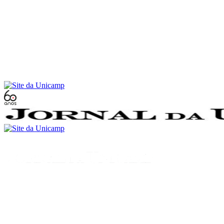
Conteúdo principal
Menu principal
Rodapé
Menu
Buscar