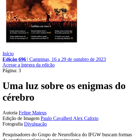
Início
Edição 696
|
Campinas, 16 a 29 de outubro de 2023
Acesse a íntegra da edição
Página: 3
Uma luz sobre os enigmas do
cérebro
Autoria
Felipe Mateus
Edição de Imagem
Paulo Cavalheri
Alex Calixto
Fotografia
Divulgação
Pesquisadores do Grupo de Neurofísica do IFGW buscam formas