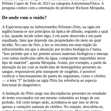
Prêmio Capes de Tese de 2023 na categoria Astronomia/Física. A
pesquisa contou com a orientação do professor Rickson Mesquita.
De onde vem o ruído?
A Espectroscopia no Infravermelho Próximo (Nirs, na sigla em
inglês) baseia-se nos princípios da óptica de difusão, segundo a qual
a luz, quando incide sobre algo, é em parte absorvida e em parte
espalhada, fator que depende das propriedades do meio no qual
incidiu. No caso da Nirs, a luz se encontra em uma região do
infravermelho em que a absorção por tecidos biológicos é baixa.
“Isso permite que a luz penetre nesses materiais biológicos e interaja
com outras moléculas além da água, componente majoritário nesse
tipo de material”, aponta Mesquita. Assim, por exemplo, a partir da
interação da luz com as moléculas de hemoglobina presentes no
sangue, responsáveis pelo transporte de oxigênio, é possível
verificar o funcionamento de partes do organismo, como o cérebro
— a letra “f” incluída na sigla fNirs faz referência ao aspecto
funcional do diagnóstico.
A limitação da fNirs surge nas discrepâncias presentes no resultado
de testes executados em um mesmo voluntário ao longo de um
período. Até certo tempo atrás, acreditava-se que isso se devia
apenas a variações naturais do cérebro. No entanto, descobriu-se,