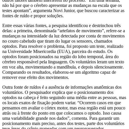
outros fatores também interferem no processo. “Em uma semana,
não há por que o cérebro apresentar as mudanças na escala que os
testes apontam”, argumenta Novi Junior, que buscou caracterizar as
fontes de ruído e propor soluções.
Entre essas várias fontes, a pesquisa identificou e destrinchou três
delas: a primeira, denominada “artefatos de movimento”, refere-se a
mudanças na intensidade da luz detectada por conta de movimentos
no couro cabeludo que tiram do lugar os sensores, chamados
optodos. Para resolver o problema, foi proposto um teste, realizado
na Universidade Misericordia (EUA), parceira do estudo. Os
optodos foram posicionados na região do lobo temporal, área do
cérebro responsável pela linguagem. Os voluntários leram um texto
em voz alta, movimentando a mandíbula, e depois silenciosamente.
Comparando os resultados, elaborou-se um algoritmo capaz de
remover esse efeito dos movimentos.
Outra fonte de ruídos é a ausência de informações anatômicas dos
voluntários. O pesquisador explica que o posicionamento dos
optodos na cabeça é feito seguindo uma média entre as pessoas, mas
os locais exatos de fixação podem variar. “Ocorrem casos em que
pensamos em avaliar o córtex motor, mas essa região está um pouco
atrás ou à frente do ponto em que colocamos o optodo. Isso causa
uma variabilidade grande nos dados”, comenta. Para garantir um
posicionamento mais preciso, antes dos testes, parte dos voluntários
teve áreas do crânio mapeadas com um neuronavegador,