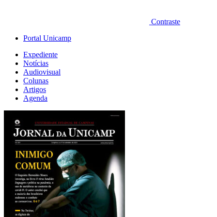
Contraste
Portal Unicamp
Expediente
Notícias
Audiovisual
Colunas
Artigos
Agenda