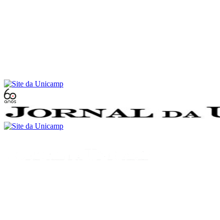
Conteúdo principal
Menu principal
Rodapé
Menu
Buscar