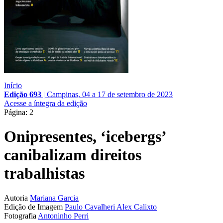
Início
Edição 693
|
Campinas, 04 a 17 de setembro de 2023
Acesse a íntegra da edição
Página: 2
Onipresentes, ‘icebergs’
canibalizam direitos
trabalhistas
Autoria
Mariana Garcia
Edição de Imagem
Paulo Cavalheri
Alex Calixto
Fotografia
Antoninho Perri