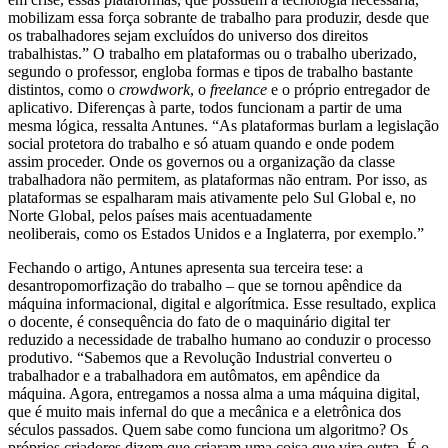
mobilizam essa força sobrante de trabalho para produzir, desde que
os trabalhadores sejam excluídos do universo dos direitos
trabalhistas.” O trabalho em plataformas ou o trabalho uberizado,
segundo o professor, engloba formas e tipos de trabalho bastante
distintos, como o
crowdwork
, o
freelance
e o próprio entregador de
aplicativo. Diferenças à parte, todos funcionam a partir de uma
mesma lógica, ressalta Antunes. “As plataformas burlam a legislação
social protetora do trabalho e só atuam quando e onde podem
assim proceder. Onde os governos ou a organização da classe
trabalhadora não permitem, as plataformas não entram. Por isso, as
plataformas se espalharam mais ativamente pelo Sul Global e, no
Norte Global, pelos países mais acentuadamente
neoliberais, como os Estados Unidos e a Inglaterra, por exemplo.”
Fechando o artigo, Antunes apresenta sua terceira tese: a
desantropomorfização do trabalho – que se tornou apêndice da
máquina informacional, digital e algorítmica. Esse resultado, explica
o docente, é consequência do fato de o maquinário digital ter
reduzido a necessidade de trabalho humano ao conduzir o processo
produtivo. “Sabemos que a Revolução Industrial converteu o
trabalhador e a trabalhadora em autômatos, em apêndice da
máquina. Agora, entregamos a nossa alma a uma máquina digital,
que é muito mais infernal do que a mecânica e a eletrônica dos
séculos passados. Quem sabe como funciona um algoritmo? Os
próprios criadores dizem que criaram uma coisa que vira outra. É o