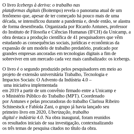
O livro
Icebergs à deriva: o trabalho nas
plataformas
digitais
(Boitempo) revela o panorama atual de um
fenômeno que, apesar de ter começado há pouco mais de uma
década, se intensificou durante a pandemia e, desde então, se alastra
de forma desenfreada. Organizada por Ricardo Antunes, professor
do Instituto de Filosofia e Ciências Humanas (IFCH) da Unicamp, a
obra destaca a produção científica de 41 pesquisadores que vêm
estudando as consequências sociais, jurídicas e econômicas da
expansão de um modelo de trabalho predatório, praticado por
grandes empresas ancoradas em tecnologias digitais a fim de
sobreviver em um mercado cada vez mais canibalizado: os icebergs.
O livro é o segundo produzido pelos pesquisadores em meio ao
projeto de extensão universitária Trabalho, Tecnologia e
Impactos Sociais: O Advento da Indústria 4.0 –
uma iniciativa implementada
em 2019 a partir de um convênio firmado entre a Unicamp e
o Ministério Público do Trabalho (MPT). Coordenado
por Antunes e pelas procuradoras do trabalho Clarissa Ribeiro
Schinestsck e Fabíola Zani, o grupo já havia lançado seu
primeiro livro em 2020,
Uberização, trabalho
digital
e indústria 4.0
. Na obra inaugural, foram reunidos
os resultados iniciais de sua investigação, contextualizando
os três temas de pesquisa citados no título da obra.