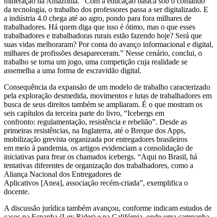
mineração na Amazônia. “Com a educação básica sob o comando
da tecnologia, o trabalho dos professores passa a ser digitalizado. E
a indústria 4.0 chega até ao agro, pondo para fora milhares de
trabalhadores. Há quem diga que isso é ótimo, mas o que esses
trabalhadores e trabalhadoras rurais estão fazendo hoje? Será que
suas vidas melhoraram? Por conta do avanço informacional e digital,
milhares de profissões desapareceram.” Nesse cenário, conclui, o
trabalho se torna um jogo, uma competição cuja realidade se
assemelha a uma forma de escravidão digital.
Consequência da expansão de um modelo de trabalho caracterizado
pela exploração desmedida, movimentos e lutas de trabalhadores em
busca de seus direitos também se ampliaram. É o que mostram os
seis capítulos da terceira parte do livro, “Icebergs em
confronto: regulamentação, resistência e rebelião”. Desde as
primeiras resistências, na Inglaterra, até o Breque dos Apps,
mobilização grevista organizada por entregadores brasileiros
em meio à pandemia, os artigos evidenciam a consolidação de
iniciativas para frear os chamados icebergs. “Aqui no Brasil, há
tentativas diferentes de organização dos trabalhadores, como a
Aliança Nacional dos Entregadores de
Aplicativos [Anea], associação recém-criada”, exemplifica o
docente.
A discussão jurídica também avançou, conforme indicam estudos de
casos na Espanha (Ley Rider) e na Califórnia, onde uma campanha