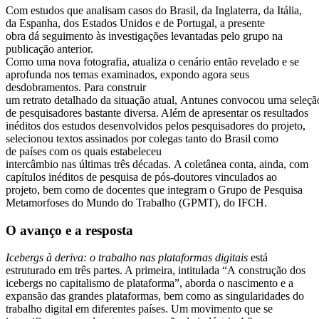
Com estudos que analisam casos do Brasil, da Inglaterra, da Itália,
da Espanha, dos Estados Unidos e de Portugal, a presente
obra dá seguimento às investigações levantadas pelo grupo na
publicação anterior.
Como uma nova fotografia, atualiza o cenário então revelado e se
aprofunda nos temas examinados, expondo agora seus
desdobramentos. Para construir
um retrato detalhado da situação atual, Antunes convocou uma seleçã
de pesquisadores bastante diversa. Além de apresentar os resultados
inéditos dos estudos desenvolvidos pelos pesquisadores do projeto,
selecionou textos assinados por colegas tanto do Brasil como
de países com os quais estabeleceu
intercâmbio nas últimas três décadas. A coletânea conta, ainda, com
capítulos inéditos de pesquisa de pós-doutores vinculados ao
projeto, bem como de docentes que integram o Grupo de Pesquisa
Metamorfoses do Mundo do Trabalho (GPMT), do IFCH.
O avanço e a resposta
Icebergs à deriva: o trabalho nas plataformas digitais
está
estruturado em três partes. A primeira, intitulada “A construção dos
icebergs no capitalismo de plataforma”, aborda o nascimento e a
expansão das grandes plataformas, bem como as singularidades do
trabalho digital em diferentes países. Um movimento que se