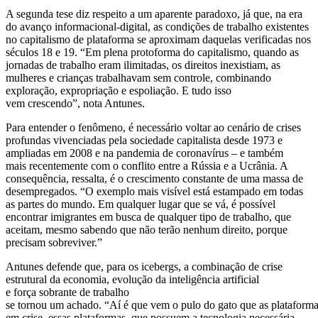
A segunda tese diz respeito a um aparente paradoxo, já que, na era
do avanço informacional-digital, as condições de trabalho existentes
no capitalismo de plataforma se aproximam daquelas verificadas nos
séculos 18 e 19. “Em plena protoforma do capitalismo, quando as
jornadas de trabalho eram ilimitadas, os direitos inexistiam, as
mulheres e crianças trabalhavam sem controle, combinando
exploração, expropriação e espoliação. E tudo isso
vem crescendo”, nota Antunes.
Para entender o fenômeno, é necessário voltar ao cenário de crises
profundas vivenciadas pela sociedade capitalista desde 1973 e
ampliadas em 2008 e na pandemia de coronavírus – e também
mais recentemente com o conflito entre a Rússia e a Ucrânia. A
consequência, ressalta, é o crescimento constante de uma massa de
desempregados. “O exemplo mais visível está estampado em todas
as partes do mundo. Em qualquer lugar que se vá, é possível
encontrar imigrantes em busca de qualquer tipo de trabalho, que
aceitam, mesmo sabendo que não terão nenhum direito, porque
precisam sobreviver.”
Antunes defende que, para os icebergs, a combinação de crise
estrutural da economia, evolução da inteligência artificial
e força sobrante de trabalho
se tornou um achado. “Aí é que vem o pulo do gato que as plataform
em crise, essas plataformas, que possuem a tecnologia necessária,